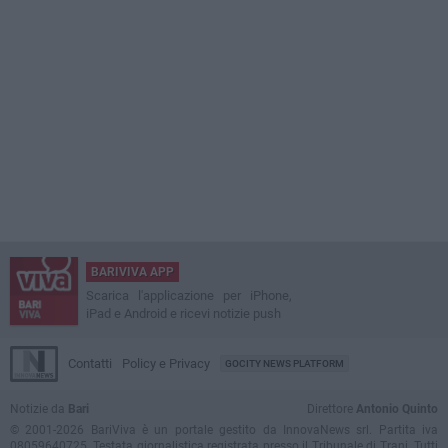
BARIVIVA APP
Scarica l'applicazione per iPhone,
iPad e Android e ricevi notizie push
Contatti
Policy e Privacy
GOCITY NEWS PLATFORM
Notizie da
Bari
Direttore
Antonio Quinto
© 2001-2026 BariViva è un portale gestito da InnovaNews srl. Partita iva
08059640725. Testata giornalistica registrata presso il Tribunale di Trani. Tutti