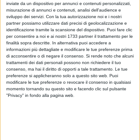
inviate da un dispositivo per annunci e contenuti personalizzati,
ALTRI VIDEO PUBBLICATI DI RECENTE
misurazione di annunci e contenuti, analisi dell'audience e
sviluppo dei servizi.
Con la tua autorizzazione noi e i nostri
partner possiamo utilizzare dati precisi di geolocalizzazione e
identificazione tramite la scansione del dispositivo. Puoi fare clic
per consentire a noi e ai nostri 1733 partner il trattamento per le
finalità sopra descritte. In alternativa puoi accedere a
informazioni più dettagliate e modificare le tue preferenze prima
di acconsentire o di negare il consenso.
Si rende noto che alcuni
trattamenti dei dati personali possono non richiedere il tuo
SOCIAL VIDEO
1 MINUTO
SOCIAL VIDEO
52 SECONDI
consenso, ma hai il diritto di opporti a tale trattamento. Le tue
Bari - Sagra di San Nicola, niente
Calcio e serie C, è polemica social
sorteggio: si presenta un solo
dopo le dichiarazioni del sindaco
preferenze si applicheranno solo a questo sito web. Puoi
peschereccio
di Barletta Cannito
modificare le tue preferenze o revocare il consenso in qualsiasi
momento tornando su questo sito e facendo clic sul pulsante
"Privacy" in fondo alla pagina web.
SOCIAL VIDEO
6 MINUTI
SOCIAL VIDEO
37 SECONDI
Restauro chiesa Madonna del
Emergenza Xylella: insieme per