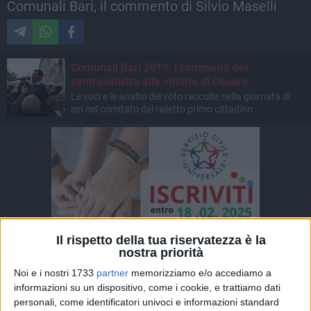
Comunali Bari, il commento di Silvio Maselli
Comunali Bari 2019, i commenti del
centrosinistra alla vittoria di Decaro
Le voci e le analisi del voto raccolte nella giornata di
ieri nel comitato del rieletto primo cittadino
Il rispetto della tua riservatezza è la
nostra priorità
Noi e i nostri 1733
partner
memorizziamo e/o accediamo a
informazioni su un dispositivo, come i cookie, e trattiamo dati
personali, come identificatori univoci e informazioni standard