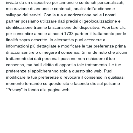
ALTRI VIDEO PUBBLICATI DI RECENTE
inviate da un dispositivo per annunci e contenuti personalizzati,
misurazione di annunci e contenuti, analisi dell'audience e
sviluppo dei servizi.
Con la tua autorizzazione noi e i nostri
partner possiamo utilizzare dati precisi di geolocalizzazione e
identificazione tramite la scansione del dispositivo. Puoi fare clic
per consentire a noi e ai nostri 1733 partner il trattamento per le
finalità sopra descritte. In alternativa puoi accedere a
informazioni più dettagliate e modificare le tue preferenze prima
di acconsentire o di negare il consenso.
Si rende noto che alcuni
SOCIAL VIDEO
1 MINUTO
SOCIAL VIDEO
52 SECONDI
trattamenti dei dati personali possono non richiedere il tuo
Bari - Sagra di San Nicola, niente
Calcio e serie C, è polemica social
consenso, ma hai il diritto di opporti a tale trattamento. Le tue
sorteggio: si presenta un solo
dopo le dichiarazioni del sindaco
peschereccio
di Barletta Cannito
preferenze si applicheranno solo a questo sito web. Puoi
modificare le tue preferenze o revocare il consenso in qualsiasi
momento tornando su questo sito e facendo clic sul pulsante
"Privacy" in fondo alla pagina web.
SOCIAL VIDEO
6 MINUTI
SOCIAL VIDEO
37 SECONDI
Restauro chiesa Madonna del
Emergenza Xylella: insieme per
Rosario
salvaguardare un patrimonio