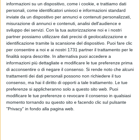
informazioni su un dispositivo, come i cookie, e trattiamo dati
personali, come identificatori univoci e informazioni standard
inviate da un dispositivo per annunci e contenuti personalizzati,
1
misurazione di annunci e contenuti, analisi dell'audience e
sviluppo dei servizi.
Con la tua autorizzazione noi e i nostri
partner possiamo utilizzare dati precisi di geolocalizzazione e
identificazione tramite la scansione del dispositivo. Puoi fare clic
Due uscite e un ingresso ufficializzati fin qui dalla SSC Bari,
per consentire a noi e ai nostri 1731 partner il trattamento per le
nelle ultime ore del calciomercato di gennaio. Salutano
finalità sopra descritte. In alternativa puoi accedere a
Neglia ed Esposito, in prestito alla Fermana, mentre arriva il
informazioni più dettagliate e modificare le tue preferenze prima
giovane difensore Pinto dalla Fiorentina, sempre in prestito.
di acconsentire o di negare il consenso.
Si rende noto che alcuni
trattamenti dei dati personali possono non richiedere il tuo
La società ha ufficializzato le operazioni con due
consenso, ma hai il diritto di opporti a tale trattamento. Le tue
preferenze si applicheranno solo a questo sito web. Puoi
comunicati:
modificare le tue preferenze o revocare il consenso in qualsiasi
momento tornando su questo sito e facendo clic sul pulsante
SSC Bari comunica di aver raggiunto l'accordo con la
"Privacy" in fondo alla pagina web.
Fermana FC per la cessione a titolo temporaneo dei diritti
alle prestazioni sportive dei calciatori Giuseppe Esposito e
Samuele Neglia.