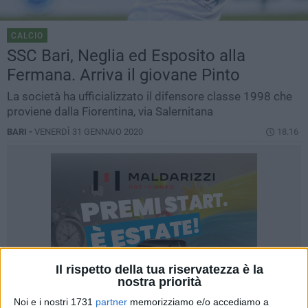
CALCIO
SSC Bari, Neglia ed Esposito alla
Fermana. Arriva il giovane Pinto
La società ha ufficializzato il difensore classe 1998 che
proviene dalla Fiorentina, via Salernitana
BARI -
VENERDÌ 31 GENNAIO 2020
18.16
Il rispetto della tua riservatezza è la
nostra priorità
Noi e i nostri 1731
partner
memorizziamo e/o accediamo a