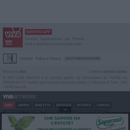
BARIVIVA APP
Scarica l'applicazione per iPhone,
iPad e Android e ricevi notizie push
Contatti
Policy e Privacy
GOCITY NEWS PLATFORM
Notizie da
Bari
Direttore
Antonio Quinto
© 2001-2026 BariViva è un portale gestito da InnovaNews srl. Partita iva
08059640725. Testata giornalistica registrata presso il Tribunale di Trani. Tutti
i diritti riservati.
BARI
ANDRIA
BARLETTA
BISCEGLIE
BITONTO
CANOSA
CERIGNOLA
CORATO
GIOVINAZZO
MARGHERITA DI SAVOIA
MINERVINO
MODUGNO
MOLFETTA
PUGLIA
RUVO
SAN FERDINANDO
SPINAZZOLA
TERLIZZI
TRANI
TRINITAPOLI