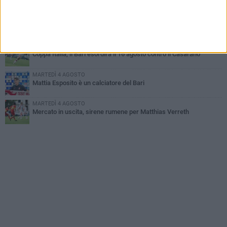
MARTEDÌ 4 AGOSTO
Caso Sibilli, Marino risponde al procuratore
GIOVEDÌ 30 LUGLIO
Coppa Italia, il Bari esordirà il 16 agosto contro il Casarano
MARTEDÌ 4 AGOSTO
Mattia Esposito è un calciatore del Bari
MARTEDÌ 4 AGOSTO
Mercato in uscita, sirene rumene per Matthias Verreth