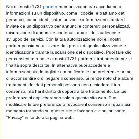
Noi e i nostri 1731
partner
memorizziamo e/o accediamo a
informazioni su un dispositivo, come i cookie, e trattiamo dati
personali, come identificatori univoci e informazioni standard
inviate da un dispositivo per annunci e contenuti personalizzati,
misurazione di annunci e contenuti, analisi dell'audience e
11
sviluppo dei servizi.
Con la tua autorizzazione noi e i nostri
partner possiamo utilizzare dati precisi di geolocalizzazione e
identificazione tramite la scansione del dispositivo. Puoi fare clic
per consentire a noi e ai nostri 1731 partner il trattamento per le
La nazionale italiana di calcio under15 si tinge un po' di
finalità sopra descritte. In alternativa puoi accedere a
biancorosso: Claudio Turi, portiere della squadra SSC Bari
informazioni più dettagliate e modificare le tue preferenze prima
U15, ha ricevuto una convocazione importante dal tecnico
di acconsentire o di negare il consenso.
Si rende noto che alcuni
federale della nazionale di categoria, Patrizia Panico, per
trattamenti dei dati personali possono non richiedere il tuo
partecipare al Torneo Under15 ufficiale della Uefa, in
consenso, ma hai il diritto di opporti a tale trattamento. Le tue
programma in Portogallo dal 21 al 26 novembre.
preferenze si applicheranno solo a questo sito web. Puoi
modificare le tue preferenze o revocare il consenso in qualsiasi
momento tornando su questo sito e facendo clic sul pulsante
Una notizia che celebrata in casa SSC Bari, insignita di un
"Privacy" in fondo alla pagina web.
altro prestigioso riconoscimento: l'estremo difensore del
Bari, classe 2005, è l'unico calciatore tesserato per le società
di Lega pro a essere stato convocato per il Torneo.