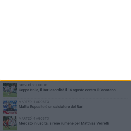
PIÙ LETTI QUESTA SETTIMANA
VENERDÌ 31 LUGLIO
Franco Baresi non c'è più. Il cordoglio della SSC Bari
MARTEDÌ 4 AGOSTO
SSC Bari, scoppia definitivamente il caso Sibilli
MARTEDÌ 4 AGOSTO
Caso Sibilli, Marino risponde al procuratore
GIOVEDÌ 30 LUGLIO
Coppa Italia, il Bari esordirà il 16 agosto contro il Casarano
MARTEDÌ 4 AGOSTO
Mattia Esposito è un calciatore del Bari
MARTEDÌ 4 AGOSTO
Mercato in uscita, sirene rumene per Matthias Verreth