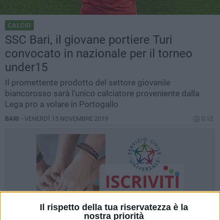
CALCIO
SSC Bari, il giovane portiere Turi
convocato in nazionale per il torneo
under15
Il promettente prodotto del settore giovanile
biancorosso sarà l'unico calciatore proveniente dalla
Lega pro a volare in Portogallo
BARI -
VENERDÌ 15 NOVEMBRE 2019
0.12
Il rispetto della tua riservatezza è la
nostra priorità