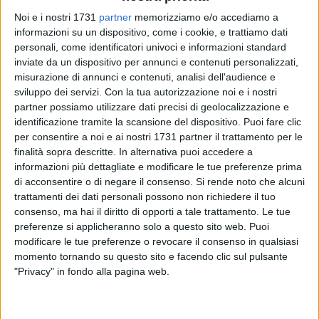
Noi e i nostri 1731
partner
memorizziamo e/o accediamo a
informazioni su un dispositivo, come i cookie, e trattiamo dati
personali, come identificatori univoci e informazioni standard
inviate da un dispositivo per annunci e contenuti personalizzati,
7
misurazione di annunci e contenuti, analisi dell'audience e
sviluppo dei servizi.
Con la tua autorizzazione noi e i nostri
partner possiamo utilizzare dati precisi di geolocalizzazione e
identificazione tramite la scansione del dispositivo. Puoi fare clic
Inizia con una nuova battaglia l'avventura da presidente
per consentire a noi e ai nostri 1731 partner il trattamento per le
della SSC Bari 1908 di Aurelio De Laurentiis. Nel mirino del
finalità sopra descritte. In alternativa puoi accedere a
patron di Filmauro è finito, stavolta, Cosimo Sibilia,
informazioni più dettagliate e modificare le tue preferenze prima
presidente della Lega Nazionale Dilettanti. «Il Bari riparte
di acconsentire o di negare il consenso.
Si rende noto che alcuni
dalla serie D perché Sibilia è un politico, non gliene frega
trattamenti dei dati personali possono non richiedere il tuo
niente della città», ha detto ADL all'emittente partenopea
consenso, ma hai il diritto di opporti a tale trattamento. Le tue
Radio Kiss Kiss Napoli, come riportato da ANSA.
preferenze si applicheranno solo a questo sito web. Puoi
modificare le tue preferenze o revocare il consenso in qualsiasi
momento tornando su questo sito e facendo clic sul pulsante
Una dichiarazione che fa il paio con quanto affermato
"Privacy" in fondo alla pagina web.
durante la
conferenza stampa del 1 agosto
a Palazzo di
Città, all'indomani della decisione del sindaco Decaro di
affidare il titolo sportivo a De Laurentiis. In quella