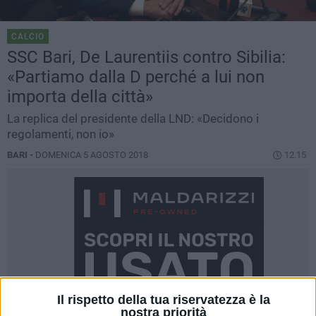
CALCIO
SSC Bari, De Laurentiis contro Sibilia:
«Partiamo dalla D perché a lui non
importa della città»
La replica del presidente della LND: «Decidono i
regolamenti, non io»
BARI -
DOMENICA 5 AGOSTO 2018
12.15
Il rispetto della tua riservatezza è la
nostra priorità