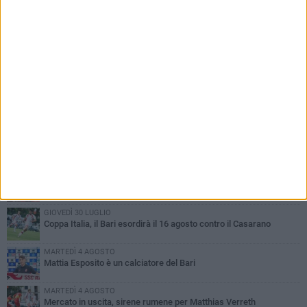
PIÙ LETTI QUESTA SETTIMANA
VENERDÌ 31 LUGLIO
Franco Baresi non c'è più. Il cordoglio della SSC Bari
MARTEDÌ 4 AGOSTO
SSC Bari, scoppia definitivamente il caso Sibilli
MARTEDÌ 4 AGOSTO
Caso Sibilli, Marino risponde al procuratore
GIOVEDÌ 30 LUGLIO
Coppa Italia, il Bari esordirà il 16 agosto contro il Casarano
MARTEDÌ 4 AGOSTO
Mattia Esposito è un calciatore del Bari
MARTEDÌ 4 AGOSTO
Mercato in uscita, sirene rumene per Matthias Verreth