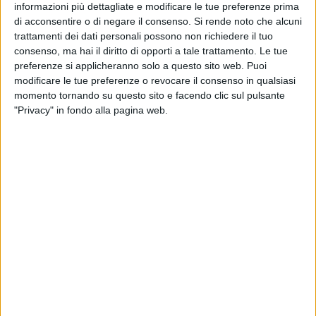
vincere e non per partecipare. Come da mia richiesta ha
informazioni più dettagliate e modificare le tue preferenze prima
di acconsentire o di negare il consenso.
Si rende noto che alcuni
deciso di presentarsi con la sua faccia e la sua azienda, ed è
trattamenti dei dati personali possono non richiedere il tuo
stato scelto per meriti sportivi. La cordata dei baresi mi ha
consenso, ma hai il diritto di opporti a tale trattamento. Le tue
impressionato per stabilità economica, ma quella del
preferenze si applicheranno solo a questo sito web. Puoi
presidente De Laurentiis era la scelta migliore. A lui chiedo di
modificare le tue preferenze o revocare il consenso in qualsiasi
avere per i tifosi quel rispetto che non sempre la società di
momento tornando su questo sito e facendo clic sul pulsante
calcio, soprattutto negli ultimi anni, ha avuto rispetto. Noi
"Privacy" in fondo alla pagina web.
partiremo dalla D, se ci riusciremo partiremo dalla C ma
sempre nel rispetto delle regole. Io tornerò a fare il semplice
tifoso, ma comunque vigilerò come non ho potuto fare nel
passato. Noi ci metteremo il "priscio", lei, presidente, ci metta
la "cazzimma"».
«Al Napoli - esordisce ADL - mi sono avvicinato in una
situazione uguale a questa. È stata una cavalcata, con nove
anni di seguito in Europa, la società che è cresciuta di più al
mondo. Quando ho saputo di questa situazione ho
telefonato al sindaco, con cui non ho avuto un rapporto
facile. Piano piano, però, abbiamo iniziato a capirci e ci