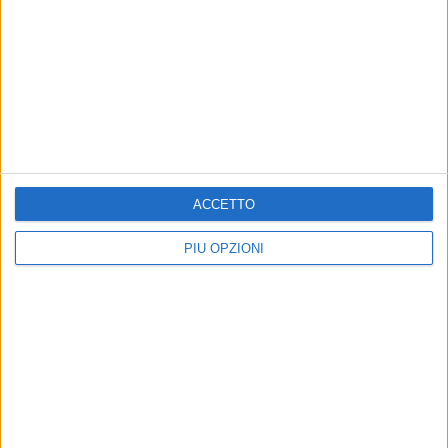
ACCETTO
PIÙ OPZIONI
Altri contenuti a tema