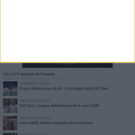
PIÙ LETTI QUESTA SETTIMANA
VENERDÌ 31 LUGLIO
Franco Baresi non c'è più. Il cordoglio della SSC Bari
MARTEDÌ 4 AGOSTO
SSC Bari, scoppia definitivamente il caso Sibilli
MARTEDÌ 4 AGOSTO
Caso Sibilli, Marino risponde al procuratore