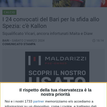
CALCIO
I 24 convocati del Bari per la sfida allo
Spezia: c'è Kallon
Squalificato Vicari, ancora infortunati Maita e Diaw
BARI -
SABATO 2 MARZO 2024
18.14
COMUNICATO STAMPA
Il rispetto della tua riservatezza è la
nostra priorità
Noi e i nostri 1733
partner
memorizziamo e/o accediamo a
informazioni su un dispositivo, come i cookie, e trattiamo dati