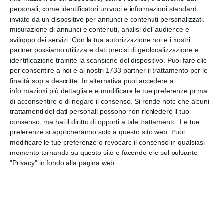
personali, come identificatori univoci e informazioni standard
inviate da un dispositivo per annunci e contenuti personalizzati,
misurazione di annunci e contenuti, analisi dell'audience e
9
sviluppo dei servizi.
Con la tua autorizzazione noi e i nostri
partner possiamo utilizzare dati precisi di geolocalizzazione e
identificazione tramite la scansione del dispositivo. Puoi fare clic
Il Bari di mister
Beppe Iachini
si prepara a far visita al
per consentire a noi e ai nostri 1733 partner il trattamento per le
Catanzaro in occasione del turno infrasettimanale valido per
finalità sopra descritte. In alternativa puoi accedere a
la 27a giornata Serie BKT '23-'24 in programma al 'Ceravolo'
informazioni più dettagliate e modificare le tue preferenze prima
di acconsentire o di negare il consenso.
Si rende noto che alcuni
di Catanzaro, martedì 27 febbraio, a partire dalle 20:30.
trattamenti dei dati personali possono non richiedere il tuo
consenso, ma hai il diritto di opporti a tale trattamento. Le tue
Per la sfida ai liguri il tecnico biancorosso non potrà contare
preferenze si applicheranno solo a questo sito web. Puoi
sullo squalificato Vicari; torna a disposizione Kallon.
modificare le tue preferenze o revocare il consenso in qualsiasi
Indisponibili Diaw, Koutsoupias e Maita. Sono 24 i convocati
momento tornando su questo sito e facendo clic sul pulsante
biancorossi:
"Privacy" in fondo alla pagina web.
PORTIERI:
12.PELLEGRINI, 22.BRENNO, 38.PISSARDO
DIFENSORI:
5.MATINO, 6.DI CESARE, 19.GUIEBRE,
21.ZUZEK, 25.PUCINO, 30.DACHILLE, 31.RICCI, 93.DORVAL