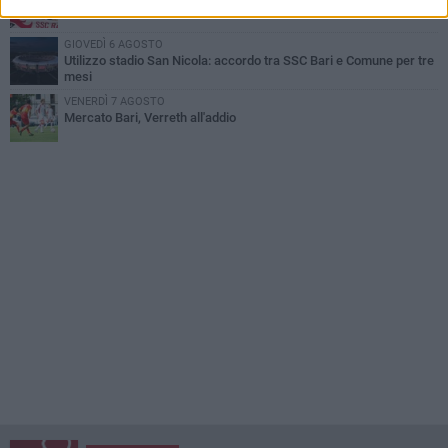
Mattia Esposito è un calciatore del Bari
GIOVEDÌ 6 AGOSTO
Utilizzo stadio San Nicola: accordo tra SSC Bari e Comune per tre
mesi
VENERDÌ 7 AGOSTO
Mercato Bari, Verreth all'addio