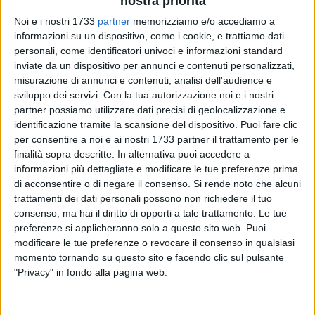
nostra priorità
Noi e i nostri 1733
partner
memorizziamo e/o accediamo a
1
A cura di
informazioni su un dispositivo, come i cookie, e trattiamo dati
GIANLUCA BATTISTA
personali, come identificatori univoci e informazioni standard
inviate da un dispositivo per annunci e contenuti personalizzati,
misurazione di annunci e contenuti, analisi dell'audience e
sviluppo dei servizi.
Con la tua autorizzazione noi e i nostri
Sabato 15 aprile è in programma allo Stadio San Nicola la
partner possiamo utilizzare dati precisi di geolocalizzazione e
gara tra
Bari e Como,
valevole per la 33ª giornata di serie B. I
identificazione tramite la scansione del dispositivo. Puoi fare clic
comaschi arrivano caricati dal pareggio in rimonta sul
per consentire a noi e ai nostri 1733 partner il trattamento per le
Genoa (da 0-2 a 2-2) e sperano di far punti anche in Puglia,
finalità sopra descritte. In alternativa puoi accedere a
dove però troveranno un ambiente caldissimo e una squadra
informazioni più dettagliate e modificare le tue preferenze prima
che ha preso 1 gol nelle ultime 7 gare totalizzando 15 punti,
di acconsentire o di negare il consenso.
Si rende noto che alcuni
trattamenti dei dati personali possono non richiedere il tuo
miglior rendimento parziale in cadetteria.
consenso, ma hai il diritto di opporti a tale trattamento. Le tue
preferenze si applicheranno solo a questo sito web. Puoi
A seguire la compagine comasca però
non ci saranno gli
modificare le tue preferenze o revocare il consenso in qualsiasi
ultras lariani
. La loro protesta sarebbe legata al ritardo nel
momento tornando su questo sito e facendo clic sul pulsante
processioni di fidelizzazione, propedeutico all'acquisto dei
"Privacy" in fondo alla pagina web.
biglietti per il settore ospiti di Bari. Questo il comunicato
ufficiale pubblicato su pagine specializzate. Non è tuttavia