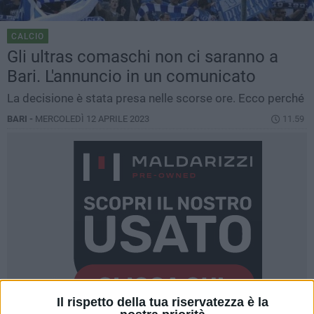
CALCIO
Gli ultras comaschi non ci saranno a
Bari. L'annuncio in un comunicato
La decisione è stata presa nelle scorse ore. Ecco perché
BARI -
MERCOLEDÌ 12 APRILE 2023
11.59
Il rispetto della tua riservatezza è la