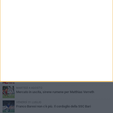
PIÙ LETTI QUESTA SETTIMANA
MARTEDÌ 4 AGOSTO
SSC Bari, scoppia definitivamente il caso Sibilli
MARTEDÌ 4 AGOSTO
Caso Sibilli, Marino risponde al procuratore
MARTEDÌ 4 AGOSTO
Mattia Esposito è un calciatore del Bari
MARTEDÌ 4 AGOSTO
Mercato in uscita, sirene rumene per Matthias Verreth
VENERDÌ 31 LUGLIO
Franco Baresi non c'è più. Il cordoglio della SSC Bari