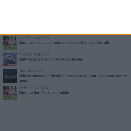
MARTEDÌ 4 AGOSTO
SSC Bari, scoppia definitivamente il caso Sibilli
MARTEDÌ 4 AGOSTO
Caso Sibilli, Marino risponde al procuratore
MARTEDÌ 4 AGOSTO
Mercato in uscita, sirene rumene per Matthias Verreth
MARTEDÌ 4 AGOSTO
Mattia Esposito è un calciatore del Bari
GIOVEDÌ 6 AGOSTO
Utilizzo stadio San Nicola: accordo tra SSC Bari e Comune per tre
mesi
VENERDÌ 7 AGOSTO
Mercato Bari, Verreth all'addio