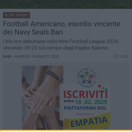
ALTRI SPORT
Football Americano, esordio vincente
dei Navy Seals Bari
I blu-oro debuttano nella Nine Football League 2025
vincendo 35-23 sul campo degli Eagles Salerno
BARI -
MARTEDÌ 18 MARZO 2025
13.00