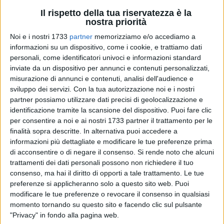
Il rispetto della tua riservatezza è la
nostra priorità
14
A cura di
Noi e i nostri 1733
partner
memorizziamo e/o accediamo a
COSIMO CAMPANELLA
informazioni su un dispositivo, come i cookie, e trattiamo dati
personali, come identificatori univoci e informazioni standard
inviate da un dispositivo per annunci e contenuti personalizzati,
misurazione di annunci e contenuti, analisi dell'audience e
Miglior ritorno nel Football Americano a nove non poteva
sviluppo dei servizi.
Con la tua autorizzazione noi e i nostri
esserci per i
Navy Seals Bari,
che nella partita di domenica
partner possiamo utilizzare dati precisi di geolocalizzazione e
pomeriggio al vecchio stadio "Vestuti", hanno superato per
identificazione tramite la scansione del dispositivo. Puoi fare clic
35-23 gli Eagles di Salerno
, squadra che aveva
per consentire a noi e ai nostri 1733 partner il trattamento per le
brillantemente esordito nel girone A della Nine League
finalità sopra descritte. In alternativa puoi accedere a
superando a domicilio per 27-0 i Briganti '82 Napoli.
informazioni più dettagliate e modificare le tue preferenze prima
di acconsentire o di negare il consenso.
Si rende noto che alcuni
trattamenti dei dati personali possono non richiedere il tuo
Gran bella partita quella dei ragazzi del presidente
Claudio
consenso, ma hai il diritto di opporti a tale trattamento. Le tue
De Vincenzi,
guidati in campo dal head coach Michele
preferenze si applicheranno solo a questo sito web. Puoi
Fumarola (che fa anche da ricevitore e kicker) che hanno
modificare le tue preferenze o revocare il consenso in qualsiasi
indirizzato in pratica la contesa già nel primo quarto, grazie
momento tornando su questo sito e facendo clic sul pulsante
a due touch down innescati dal quarterback Michele
"Privacy" in fondo alla pagina web.