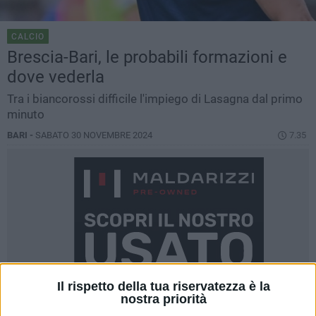
CALCIO
Brescia-Bari, le probabili formazioni e
dove vederla
Tra i biancorossi difficile l'impiego di Lasagna dal primo
minuto
BARI -
SABATO 30 NOVEMBRE 2024
7.35
Il rispetto della tua riservatezza è la
nostra priorità