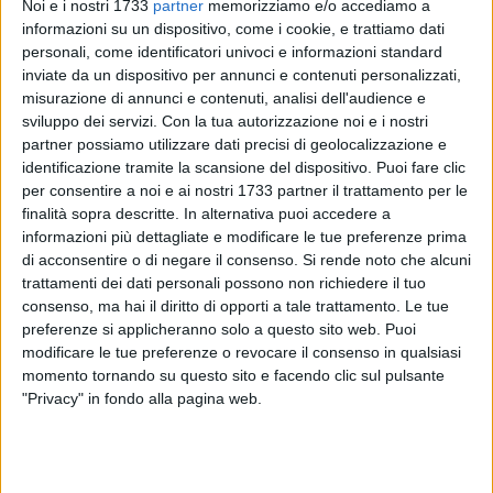
Noi e i nostri 1733
partner
memorizziamo e/o accediamo a
informazioni su un dispositivo, come i cookie, e trattiamo dati
personali, come identificatori univoci e informazioni standard
inviate da un dispositivo per annunci e contenuti personalizzati,
2
A cura di
GIANLUCA BATTISTA
misurazione di annunci e contenuti, analisi dell'audience e
sviluppo dei servizi.
Con la tua autorizzazione noi e i nostri
partner possiamo utilizzare dati precisi di geolocalizzazione e
identificazione tramite la scansione del dispositivo. Puoi fare clic
Brescia e Bari si affronteranno quest'oggi, 30 novembre, per
per consentire a noi e ai nostri 1733 partner il trattamento per le
la 69ª volta in cadetteria. Il match è in programma alle 15.00
finalità sopra descritte. In alternativa puoi accedere a
al "Rigamonti" ed è valido per la 15° giornata di andata di B.
informazioni più dettagliate e modificare le tue preferenze prima
Arbitra Giua di Sassari, diretta su DAZN.
di acconsentire o di negare il consenso.
Si rende noto che alcuni
trattamenti dei dati personali possono non richiedere il tuo
consenso, ma hai il diritto di opporti a tale trattamento. Le tue
QUI BRESCIA
preferenze si applicheranno solo a questo sito web. Puoi
Rolando Maran ha convocato per la sfida ai biancorossi sia
modificare le tue preferenze o revocare il consenso in qualsiasi
Borrelli, sia Bisoli, ma soprattutto il secondo è difficilmente
momento tornando su questo sito e facendo clic sul pulsante
impiegabile con un solo allenamento in gruppo in rifinitura.
"Privacy" in fondo alla pagina web.
Pertanto le rondinelle dovrebbero schierarsi con il 4-3-1-2
composto da Lezzerini tra i pali, Dickmann, Cistana, Adorni e
Jallow a comporre la retroguardia; Bertagnoli, Paghera e