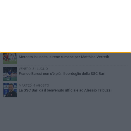
MARTEDÌ 4 AGOSTO
SSC Bari, scoppia definitivamente il caso Sibilli
MARTEDÌ 4 AGOSTO
Caso Sibilli, Marino risponde al procuratore
MARTEDÌ 4 AGOSTO
Mattia Esposito è un calciatore del Bari
MARTEDÌ 4 AGOSTO
Mercato in uscita, sirene rumene per Matthias Verreth
VENERDÌ 31 LUGLIO
Franco Baresi non c'è più. Il cordoglio della SSC Bari
MARTEDÌ 4 AGOSTO
La SSC Bari dà il benvenuto ufficiale ad Alessio Tribuzzi