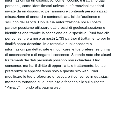
informazioni su un dispositivo, come i cookie, e trattiamo dati
personali, come identificatori univoci e informazioni standard
inviate da un dispositivo per annunci e contenuti personalizzati,
misurazione di annunci e contenuti, analisi dell'audience e
sviluppo dei servizi.
Con la tua autorizzazione noi e i nostri
7
partner possiamo utilizzare dati precisi di geolocalizzazione e
identificazione tramite la scansione del dispositivo. Puoi fare clic
per consentire a noi e ai nostri 1733 partner il trattamento per le
Sabato 21, e domenica 22 settembre, al PalaFlorio, andrà in
finalità sopra descritte. In alternativa puoi accedere a
scena la Supercoppa italiana 2019 della Lega Basket Serie
informazioni più dettagliate e modificare le tue preferenze prima
di acconsentire o di negare il consenso.
Si rende noto che alcuni
A. A sfidarsi nel classico format delle Final Four saranno
trattamenti dei dati personali possono non richiedere il tuo
Happy Casa Brindisi, Banco di Sardegna Sassari, Umana
consenso, ma hai il diritto di opporti a tale trattamento. Le tue
Reyer Venezia e Vanoli Cremona.
preferenze si applicheranno solo a questo sito web. Puoi
modificare le tue preferenze o revocare il consenso in qualsiasi
Di seguito il programma completo degli incontri:
momento tornando su questo sito e facendo clic sul pulsante
"Privacy" in fondo alla pagina web.
Sabato 21 settembre
ore 18.00 prima semifinale Vanoli Basket Cremona-Banco di
Sardegna Sassari.