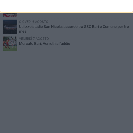
MARTEDÌ 4 AGOSTO
Mattia Esposito è un calciatore del Bari
GIOVEDÌ 6 AGOSTO
Utilizzo stadio San Nicola: accordo tra SSC Bari e Comune per tre
mesi
VENERDÌ 7 AGOSTO
Mercato Bari, Verreth all'addio