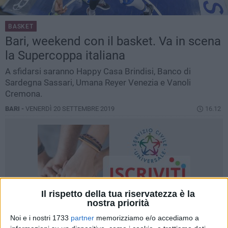
BASKET
Bari, weekend con il basket. Va in scena
la Supercoppa italiana
A sfidarsi saranno Happy Casa Brindisi, Banco di
Sardegna Sassari, Umana Reyer Venezia e Vanoli
Cremona.
BARI -
VENERDÌ 20 SETTEMBRE 2019
16.12
Il rispetto della tua riservatezza è la
nostra priorità
Noi e i nostri 1733
partner
memorizziamo e/o accediamo a