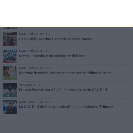
PIÙ LETTI QUESTA SETTIMANA
MARTEDÌ 4 AGOSTO
SSC Bari, scoppia definitivamente il caso Sibilli
MARTEDÌ 4 AGOSTO
Caso Sibilli, Marino risponde al procuratore
MARTEDÌ 4 AGOSTO
Mattia Esposito è un calciatore del Bari
MARTEDÌ 4 AGOSTO
Mercato in uscita, sirene rumene per Matthias Verreth
VENERDÌ 31 LUGLIO
Franco Baresi non c'è più. Il cordoglio della SSC Bari
MARTEDÌ 4 AGOSTO
La SSC Bari dà il benvenuto ufficiale ad Alessio Tribuzzi