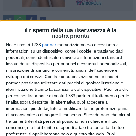
9
Il rispetto della tua riservatezza è la
nostra priorità
Bari-Ternana, una partita della nostalgia per tanti, che si
Noi e i nostri 1733
partner
memorizziamo e/o accediamo a
informazioni su un dispositivo, come i cookie, e trattiamo dati
ritroveranno domenica 13 ottobre alle 17:30 sul terreno del
personali, come identificatori univoci e informazioni standard
San Nicola. Nutrito è, infatti, il contingente degli ex
inviate da un dispositivo per annunci e contenuti personalizzati,
biancorossi fra la Ternana: dall'ex capitano del Bari Marino
misurazione di annunci e contenuti, analisi dell'audience e
Defendi a Daniele Vantaggiato, passando per Modibo
sviluppo dei servizi.
Con la tua autorizzazione noi e i nostri
Diakhitè, Aniello Salzano, Federico Furlan e Anthony
partner possiamo utilizzare dati precisi di geolocalizzazione e
Partipilo. Anche per il bomber biancorosso Mirco Antenucci,
identificazione tramite la scansione del dispositivo. Puoi fare clic
un passaggio con la maglia delle "fere", nel 2013-2014.
per consentire a noi e ai nostri 1733 partner il trattamento per le
finalità sopra descritte. In alternativa puoi accedere a
Torna per la terza volta da ex a Marino Defendi, in
informazioni più dettagliate e modificare le tue preferenze prima
biancorosso dall'agosto 2011 all'agosto 2016 per un totale
di acconsentire o di negare il consenso.
Si rende noto che alcuni
di 171 presenze in partite ufficiali, con 10 reti. Defendi è già
trattamenti dei dati personali possono non richiedere il tuo
tornato in maglia rossoverde della Ternana nelle stagioni di
consenso, ma hai il diritto di opporti a tale trattamento. Le tue
B 2016/17 e 2017/18, sempre perdendo, 1-3 nel primo caso,
preferenze si applicheranno solo a questo sito web. Puoi