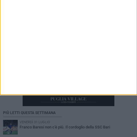
5 AGOSTO 2026
Leccese incontra la prefetta ​Rossana Riflesso:
«Proseguiamo collaborazione su sicurezza e
legalità»
PIÙ LETTI QUESTA SETTIMANA
VENERDÌ 31 LUGLIO
Franco Baresi non c'è più. Il cordoglio della SSC Bari