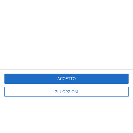
ACCETTO
PIÙ OPZIONI
Altri contenuti a tema