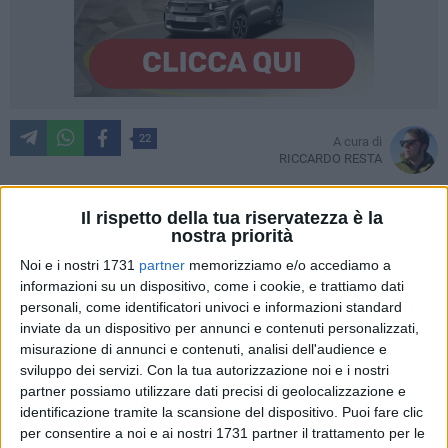
22
A cura di
RICCARDO RESTA
Il rispetto della tua riservatezza è la
nostra priorità
Una vittoria di carattere, di sofferenza:
il Bari batte 2-1 il
Portici
e si guadagna la possibilità di vincere il campionato
Noi e i nostri 1731
partner
memorizziamo e/o accediamo a
informazioni su un dispositivo, come i cookie, e trattiamo dati
con un successo a Troina giovedì prossimo. «Di difficoltà ce
personali, come identificatori univoci e informazioni standard
ne sono sempre, in tutte le categorie - dice il tecnico del Bari
inviate da un dispositivo per annunci e contenuti personalizzati,
Giovanni Cornacchini nel post gara. Partendo tardi stiamo
misurazione di annunci e contenuti, analisi dell'audience e
vivendo un momento non brillante, dovevamo tirare fuori
sviluppo dei servizi.
Con la tua autorizzazione noi e i nostri
qualcosa da dentro. Bravi i ragazzi a ottenere una vittoria
partner possiamo utilizzare dati precisi di geolocalizzazione e
fondamentale. È logorante essere sempre in testa, ci sono 10
identificazione tramite la scansione del dispositivo. Puoi fare clic
giovani abituati ad altri palcoscenici, è dura anche per i
per consentire a noi e ai nostri 1731 partner il trattamento per le