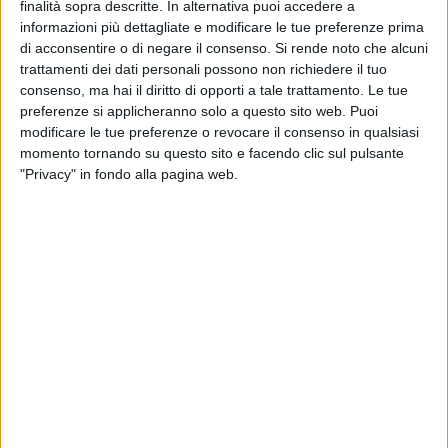
finalità sopra descritte. In alternativa puoi accedere a
grandi. Non sono tranquillo ma sereno, faccio quello che
informazioni più dettagliate e modificare le tue preferenze prima
posso sempre».
di acconsentire o di negare il consenso.
Si rende noto che alcuni
trattamenti dei dati personali possono non richiedere il tuo
Dopo il vantaggio di Valerio Di Cesare la squadra si è un po'
consenso, ma hai il diritto di opporti a tale trattamento. Le tue
seduta, concedendo il pareggio a Di Prisco, cognato di
preferenze si applicheranno solo a questo sito web. Puoi
Simeri. Proprio l'attaccante con una grande girata di testa
modificare le tue preferenze o revocare il consenso in qualsiasi
l'ha risolta a 12' dalla fine: «Potevamo evitare di concedere
momento tornando su questo sito e facendo clic sul pulsante
"Privacy" in fondo alla pagina web.
quel goal, il contraccolpo c'è stato - ammette il mister. Ho
provato a tenerli su perché non era successo niente. Si è
vista stanchezza, dobbiamo essere bravi a finire bene perché
ormai il traguardo è vicino. A livello di occasioni siamo stati
superiori, il Portici ha giocato un buon calcio forse perché
erano più freschi di noi. Qualche difficoltà è fisiologica,
anche mentalmente abbiamo speso tante energie».
Due protagonisti in positivo nella partita: Turi, rientrato fra i
titolari dopo tantissimo tempo, e Simeri, bomber decisivo
con la sua zuccata. «Sono felice per Turi, un ragazzo
straordinario. Simeri veniva da mille difficoltà fisiche e dalla