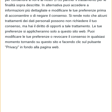
BARI - 5 GIUGNO 2026
finalità sopra descritte. In alternativa puoi accedere a
La SSC Bari resta nel San Nicola. Incontro
sindaco-DeLa la prossima settimana
informazioni più dettagliate e modificare le tue preferenze prima
di acconsentire o di negare il consenso.
Si rende noto che alcuni
trattamenti dei dati personali possono non richiedere il tuo
BARI - 4 GIUGNO 2026
consenso, ma hai il diritto di opporti a tale trattamento. Le tue
Il sindaco Leccese celebra l'Ideale Bari a
preferenze si applicheranno solo a questo sito web. Puoi
Palazzo di Città
modificare le tue preferenze o revocare il consenso in qualsiasi
momento tornando su questo sito e facendo clic sul pulsante
"Privacy" in fondo alla pagina web.
BARI - 2 GIUGNO 2026
"Affittasi", al San Nicola lo striscione ironico
della tifoseria organizzata
BARI - 1 GIUGNO 2026
Scaduto il termine naturale: il Bari dovrà
lasciare lo stadio San Nicola
BARI - 1 GIUGNO 2026
Dorval resta a casa, esce dalla lista dei
convocati dell'Algeria per i mondiali