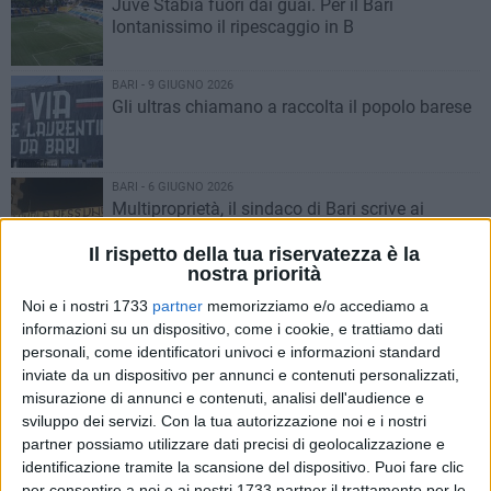
Juve Stabia fuori dai guai. Per il Bari
lontanissimo il ripescaggio in B
BARI - 9 GIUGNO 2026
Gli ultras chiamano a raccolta il popolo barese
BARI - 6 GIUGNO 2026
Multiproprietà, il sindaco di Bari scrive ai
candidati alla presidenza FIGC
Il rispetto della tua riservatezza è la
nostra priorità
BARI - 6 GIUGNO 2026
Noi e i nostri 1733
partner
memorizziamo e/o accediamo a
SSC Bari, ufficializzato addio di Di Cesare
informazioni su un dispositivo, come i cookie, e trattiamo dati
personali, come identificatori univoci e informazioni standard
inviate da un dispositivo per annunci e contenuti personalizzati,
BARI - 5 GIUGNO 2026
misurazione di annunci e contenuti, analisi dell'audience e
Di Cesare se ne va: risolto con un anno di
sviluppo dei servizi.
Con la tua autorizzazione noi e i nostri
anticipo il contratto col Bari
partner possiamo utilizzare dati precisi di geolocalizzazione e
identificazione tramite la scansione del dispositivo. Puoi fare clic
per consentire a noi e ai nostri 1733 partner il trattamento per le