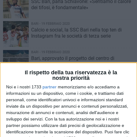
SSC Bari, parla Schiavone: «Sentiamo il calore
dei tifosi, è fondamentale»
BARI - 19 FEBBRAIO 2020
Calcio e social, la SSC Bari nella top ten di
Instagram fra le società di terza serie
BARI - 19 FEBBRAIO 2020
Bari, approvato il progetto del centro di
raccolta differenziata a Catino
Il rispetto della tua riservatezza è la
nostra priorità
BARI - 19 FEBBRAIO 2020
Cavese-Bari, arbitra Matteo Gualtieri di Asti
Noi e i nostri 1733
partner
memorizziamo e/o accediamo a
informazioni su un dispositivo, come i cookie, e trattiamo dati
personali, come identificatori univoci e informazioni standard
inviate da un dispositivo per annunci e contenuti personalizzati,
BARI - 18 FEBBRAIO 2020
misurazione di annunci e contenuti, analisi dell'audience e
SSC Bari, parla Ciofani: «Crediamo alla
sviluppo dei servizi.
Con la tua autorizzazione noi e i nostri
rimonta, la continuità è fondamentale»
partner possiamo utilizzare dati precisi di geolocalizzazione e
identificazione tramite la scansione del dispositivo. Puoi fare clic