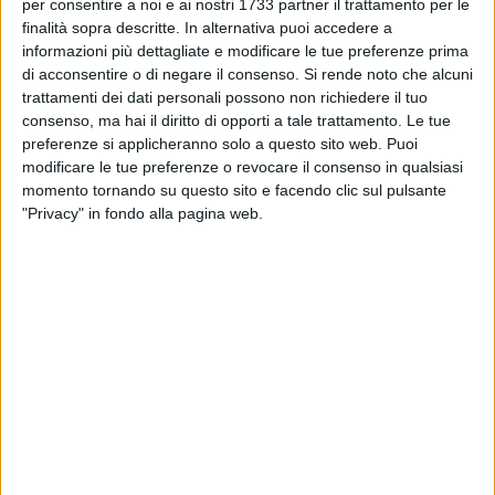
BARI - 17 FEBBRAIO 2020
per consentire a noi e ai nostri 1733 partner il trattamento per le
Qualità, goal e convinzione: il Bari torna a fare
finalità sopra descritte. In alternativa puoi accedere a
la voce grossa
informazioni più dettagliate e modificare le tue preferenze prima
di acconsentire o di negare il consenso.
Si rende noto che alcuni
trattamenti dei dati personali possono non richiedere il tuo
BARI - 16 FEBBRAIO 2020
consenso, ma hai il diritto di opporti a tale trattamento. Le tue
Bari-Picerno 3-0, Vivarini: «Questo è il
preferenze si applicheranno solo a questo sito web. Puoi
momento di accelerare». Laribi: «Tenere
modificare le tue preferenze o revocare il consenso in qualsiasi
entusiasmo alto»
momento tornando su questo sito e facendo clic sul pulsante
BARI - 16 FEBBRAIO 2020
"Privacy" in fondo alla pagina web.
Laribi-Antenucci-Scavone, il Picerno va ko: 3-0.
Bari a -6 dalla Reggina
BARI - 16 FEBBRAIO 2020
Bari-Picerno, biancorossi avanti nei precedenti.
Rebus in mediana per Vivarini
BARI - 15 FEBBRAIO 2020
Bari-Picerno, i 21 convocati di Vivarini. Rientra
Costa, out Perrotta