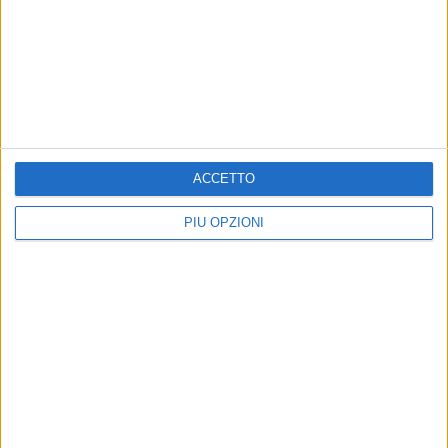
BARI - 10 FEBBRAIO 2020
"Allo stadio con chi ami", per Bari-Picerno
l'iniziativa di San Valentino
Precedente
1
2
...
143
144
145
146
147
ACCETTO
...
Successiva
PIÙ OPZIONI