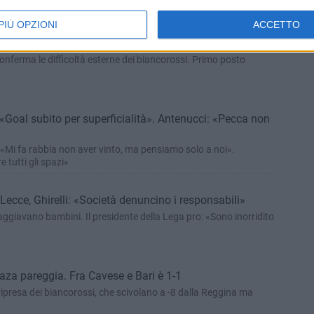
PIÙ OPZIONI
ACCETTO
di trasferta, il salto di qualità ancora non arriva
onferma le difficoltà esterne dei biancorossi. Primo posto
: «Goal subito per superficialità». Antenucci: «Pecca non
: «Mi fa rabbia non aver vinto, ma pensiamo solo a noi».
 tutti gli spazi»
e Lecce, Ghirelli: «Società denuncino i responsabili»
aggiavano bambini. Il presidente della Lega pro: «Sono inorridito
aza pareggia. Fra Cavese e Bari è 1-1
ipresa dei biancorossi, che scivolano a -8 dalla Reggina ma