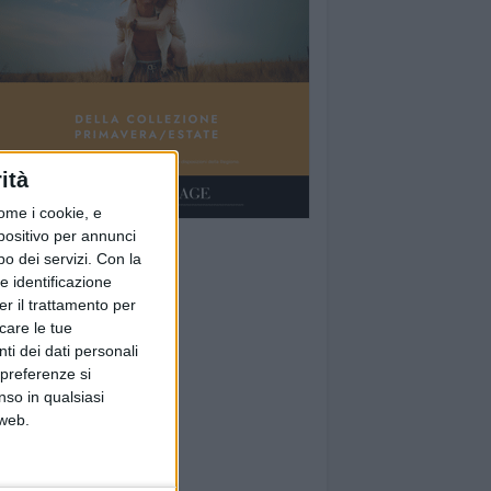
ità
ome i cookie, e
spositivo per annunci
o dei servizi.
Con la
e identificazione
er il trattamento per
icare le tue
ti dei dati personali
 preferenze si
nso in qualsiasi
 web.