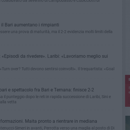
rà coadiuvato da Severino di Campobasso e Cubicciotti di
il Bari aumentano i rimpianti
ssere una prova di maturità, ma il 2-2 evidenzia molti limiti della
i: «Episodi da rivedere». Laribi: «Lavoriamo meglio sui
 «Turn over? Tutti devono sentirsi coinvolti». Il trequartista: «Goal
pari e spettacolo fra Bari e Ternana: finisce 2-2
e
a il punteggio dopo le reti in rapida successione di Laribi, Sini e
alla vetta
i formazioni. Maita pronto a rientrare in mediana
Antenucci-Simeri in avanti, Perrotta verso una maglia al posto di Di