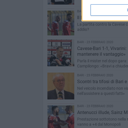
BARI - 24 FEBBRAIO 2020
Il Bari alle prese col mal 
La partita contro la Cavese c
addio?
BARI - 23 FEBBRAIO 2020
Cavese-Bari 1-1, Vivarini
mantenere il vantaggio»
Parla il mister nel dopo gara
Campilongo: «Bravi a chiudere
BARI - 23 FEBBRAIO 2020
Scontri tra tifosi di Bari 
Nel veicolo incendiato non vi
nell'assistere a questi fatti»
BARI - 23 FEBBRAIO 2020
Antenucci illude, Sainz M
Prestazione sottotono nella r
vanno a +4 dal Monopoli