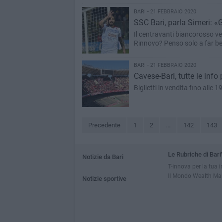
BARI - 21 FEBBRAIO 2020
SSC Bari, parla Simeri: 
Il centravanti biancorosso ve
Rinnovo? Penso solo a far b
BARI - 21 FEBBRAIO 2020
Cavese-Bari, tutte le info p
Biglietti in vendita fino alle 
Precedente
1
2
...
142
143
Le Rubriche di Bari
Notizie da Bari
T-innova per la tua 
Il Mondo Wealth M
Notizie sportive