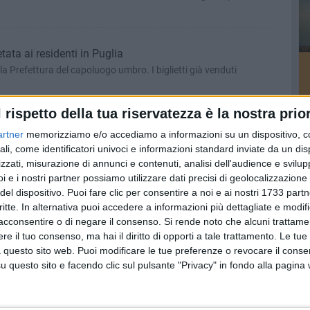
tata ai residenti in Puglia
è la Prefettura del capoluogo umbro. I biglietti già venduti
l rispetto della tua riservatezza è la nostra prior
ti di Vivarini
artner
memorizziamo e/o accediamo a informazioni su un dispositivo, c
asferta infrasettimanale al Libero Liberati
ali, come identificatori univoci e informazioni standard inviate da un di
zzati, misurazione di annunci e contenuti, analisi dell'audience e svilupp
i e i nostri partner possiamo utilizzare dati precisi di geolocalizzazione 
del dispositivo. Puoi fare clic per consentire a noi e ai nostri 1733 partn
l divieto di trasferta per i tifosi biancorossi
critte. In alternativa puoi accedere a informazioni più dettagliate e modif
sservatorio sulla manifestazioni sportive dopo gli scontri in
acconsentire o di negare il consenso.
Si rende noto che alcuni trattamen
e il tuo consenso, ma hai il diritto di opporti a tale trattamento. Le tue
 questo sito web. Puoi modificare le tue preferenze o revocare il conse
questo sito e facendo clic sul pulsante "Privacy" in fondo alla pagina
erto Santoro di Messina
oadiuvato da Mariottini di Arezzo e Meocci di Siena