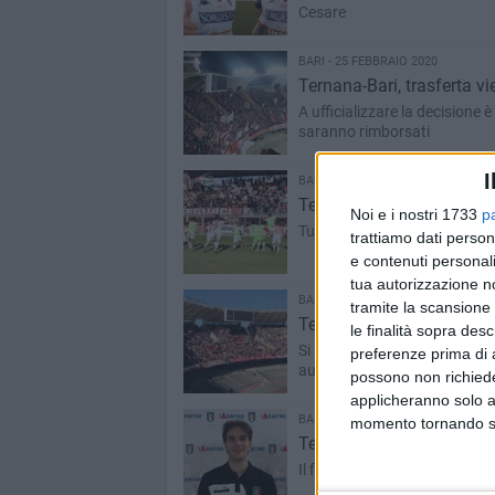
Cesare
BARI - 25 FEBBRAIO 2020
Ternana-Bari, trasferta vie
A ufficializzare la decisione 
saranno rimborsati
I
BARI - 25 FEBBRAIO 2020
Ternana-Bari, i 23 convoca
Noi e i nostri 1733
p
Tutti a disposizione per la tr
trattiamo dati person
e contenuti personali
tua autorizzazione no
BARI - 25 FEBBRAIO 2020
tramite la scansione 
Ternana-Bari, si va verso i
le finalità sopra des
Si attende la decisione dell'O
preferenze prima di 
autostrada
possono non richieder
applicheranno solo a
BARI - 25 FEBBRAIO 2020
momento tornando su 
Ternana-Bari, arbitra Alb
Il fischietto siciliano sarà c