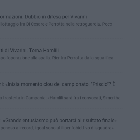
formazioni. Dubbio in difesa per Vivarini
ballottaggio fra Di Cesare e Perrotta nella retroguardia. Poco
i di Vivarini. Torna Hamlili
po l'operazione alla spalla. Rientra Perrotta dalla squalifica
ni: «Inizia momento clou del campionato. "Priscio"? È
ella trasferta in Campania: «Hamlili sarà fra i convocati, Simeri ha
: «Grande entusiasmo può portarci al risultato finale»
enoso ai record, i goal sono utili per l'obiettivo di squadra»