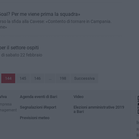
«Goal? Per me viene prima la squadra»
rso la sfida alla Cavese: «Contento di tornare in Campania.
ene»
er il settore ospiti
19 di sabato 22 febbraio
144
145
146
...
198
Successiva
Viva
Agenda eventi di Bari
Video
impresa
Segnalazioni iReport
Elezioni amministrative 2019
anagement
a Bari
Previsioni meteo
I
R
B