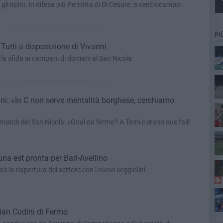
 gli irpini. In difesa più Perrotta di Di Cesare, a centrocampo
PI
 Tutti a disposizione di Vivarini
la sfida ai campani di domani al San Nicola
rini: «In C non serve mentalità borghese, cerchiamo
del match del San Nicola: «Goal da fermo? A Terni c'erano due falli
una est pronta per Bari-Avellino
l’i
à la riapertura del settore con i nuovi seggiolini
stian Cudini di Fermo