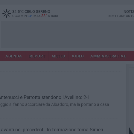
34.5
°C
CIELO SERENO
NOTI
33°
OGGI MIN
24°
MAX
A
BARI
DIRETTORE
ANTO
AGENDA
IREPORT
METEO
VIDEO
AMMINISTRATIVE
, Antenucci e Perrotta stendono l'Avellino: 2-1
ggio si fanno accorciare da Albadoro, ma la portano a casa
i avanti nei precedenti. In formazione torna Simeri