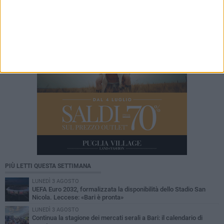
candidature per le giovani imprese del Sud
PIÙ LETTI QUESTA SETTIMANA
LUNEDÌ 3 AGOSTO
UEFA Euro 2032, formalizzata la disponibilità dello Stadio San
Nicola. Leccese: «Bari è pronta»
LUNEDÌ 3 AGOSTO
Continua la stagione dei mercati serali a Bari: il calendario di