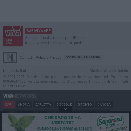
BARIVIVA APP
Scarica l'applicazione per iPhone,
iPad e Android e ricevi notizie push
Contatti
Policy e Privacy
GOCITY NEWS PLATFORM
Notizie da
Bari
Direttore
Antonio Quinto
© 2001-2026 BariViva è un portale gestito da InnovaNews srl. Partita iva
08059640725. Testata giornalistica registrata presso il Tribunale di Trani. Tutti
i diritti riservati.
BARI
ANDRIA
BARLETTA
BISCEGLIE
BITONTO
CANOSA
CERIGNOLA
CORATO
GIOVINAZZO
MARGHERITA DI SAVOIA
MINERVINO
MODUGNO
MOLFETTA
PUGLIA
RUVO
SAN FERDINANDO
SPINAZZOLA
TERLIZZI
TRANI
TRINITAPOLI