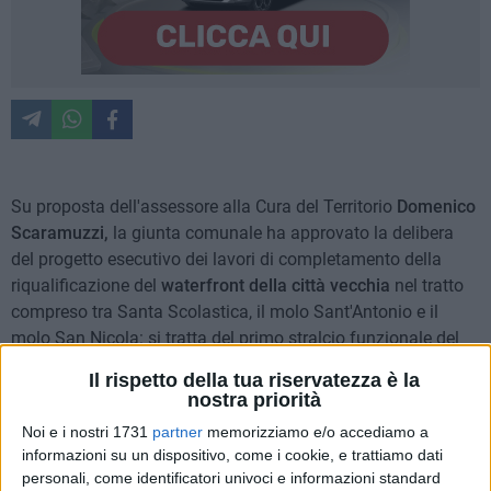
Su proposta dell'assessore alla Cura del Territorio
Domenico
Scaramuzzi,
la giunta comunale ha approvato la delibera
del progetto esecutivo dei lavori di completamento della
riqualificazione del
waterfront della città vecchia
nel tratto
compreso tra Santa Scolastica, il molo Sant'Antonio e il
molo San Nicola: si tratta del primo stralcio funzionale del
progetto esecutivo, finanziato per 7.000.000 di euro con
Il rispetto della tua riservatezza è la
fondi PN Metro Plus e Città Medie Sud 2021-2027.
nostra priorità
Nella cornice del masterplan generale degli interventi - in
Noi e i nostri 1731
partner
memorizziamo e/o accediamo a
corso e previsti -sul lungomare di Bari vecchia, questo
informazioni su un dispositivo, come i cookie, e trattiamo dati
stralcio riguarda in particolare i lavori di riqualificazione
personali, come identificatori univoci e informazioni standard