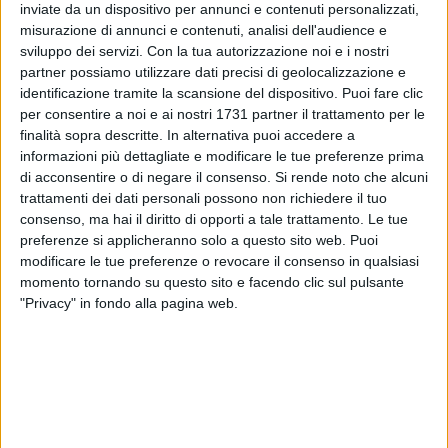
dell'edificio presente sul molo San Nicola e il completamento
inviate da un dispositivo per annunci e contenuti personalizzati,
delle piattaforme fisse multifunzionali in legno già
misurazione di annunci e contenuti, analisi dell'audience e
sviluppo dei servizi.
Con la tua autorizzazione noi e i nostri
posizionate presso il molo Sant'Antonio (dove la
partner possiamo utilizzare dati precisi di geolocalizzazione e
riqualificazione è già a buon punto) sul tratto del lungomare
identificazione tramite la scansione del dispositivo. Puoi fare clic
Imperatore Augusto interessato.
per consentire a noi e ai nostri 1731 partner il trattamento per le
finalità sopra descritte. In alternativa puoi accedere a
«Con l'approvazione di questo primo stralcio - spiega
informazioni più dettagliate e modificare le tue preferenze prima
l'assessore alla Cura del territorio
Domenico Scaramuzzi
-
di acconsentire o di negare il consenso.
Si rende noto che alcuni
realizzeremo la riqualificazione, estetica e funzionale, della
trattamenti dei dati personali possono non richiedere il tuo
consenso, ma hai il diritto di opporti a tale trattamento. Le tue
struttura dedicata all'attività di vendita del pescato fresco
preferenze si applicheranno solo a questo sito web. Puoi
sul molo San Nicola attraverso interventi di adeguamento
modificare le tue preferenze o revocare il consenso in qualsiasi
architettonico e strutturale necessari a garantire che detta
momento tornando su questo sito e facendo clic sul pulsante
attività, oggetto di grande interesse da parte di turisti e
"Privacy" in fondo alla pagina web.
residenti, si svolga nel rispetto delle vigenti norme igieniche e
di sicurezza.
Il resto degli interventi previsti sull'intera area, tra cui la
sostituzione dell'attuale pavimentazione, la riqualificazione
del giardino De Andrè e della fontana presente, l'inserimento
di elementi di arredo e il rifacimento dell'impianto di