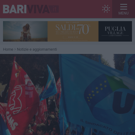
MENU
Home
Notizie e aggiornamenti