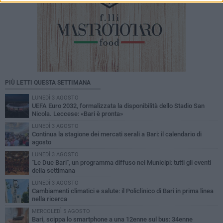
PIÙ LETTI QUESTA SETTIMANA
LUNEDÌ 3 AGOSTO
UEFA Euro 2032, formalizzata la disponibilità dello Stadio San
Nicola. Leccese: «Bari è pronta»
LUNEDÌ 3 AGOSTO
Continua la stagione dei mercati serali a Bari: il calendario di
agosto
LUNEDÌ 3 AGOSTO
"Le Due Bari", un programma diffuso nei Municipi: tutti gli eventi
della settimana
LUNEDÌ 3 AGOSTO
Cambiamenti climatici e salute: il Policlinico di Bari in prima linea
nella ricerca
MERCOLEDÌ 5 AGOSTO
Bari, scippa lo smartphone a una 12enne sul bus: 34enne