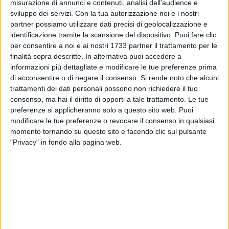
misurazione di annunci e contenuti, analisi dell'audience e
contesto di uno sciopero nazionale contro il
sviluppo dei servizi.
Con la tua autorizzazione noi e i nostri
bando di gara del
partner possiamo utilizzare dati precisi di geolocalizzazione e
committente ENEL, un tema che merita la
identificazione tramite la scansione del dispositivo. Puoi fare clic
vostra attenzione e il vostro intervento.
per consentire a noi e ai nostri 1733 partner il trattamento per le
ENEL è azienda a partecipazione statale
finalità sopra descritte. In alternativa puoi accedere a
Il committente in questione è ENEL, azienda a
informazioni più dettagliate e modificare le tue preferenze prima
partecipazione pubblica in cui il Ministero del
di acconsentire o di negare il consenso.
Si rende noto che alcuni
trattamenti dei dati personali possono non richiedere il tuo
Tesoro è azionista di riferimento: questo vuol
consenso, ma hai il diritto di opporti a tale trattamento. Le tue
dire che viene abbondantemente sostenuta da
preferenze si applicheranno solo a questo sito web. Puoi
soldi
modificare le tue preferenze o revocare il consenso in qualsiasi
pubblici e quindi dei cittadini.
momento tornando su questo sito e facendo clic sul pulsante
Per questo riteniamo che, in primis il
"Privacy" in fondo alla pagina web.
Parlamento e poi le istituzioni regionali e
locali, non possano
in alcun modo far passare sotto traccia
questo impoverimento del mondo del lavoro.
Se un'azienda a partecipazione pubblica avvia
la sostituzione dei lavoratori, cosa potranno
fare
quelle private?