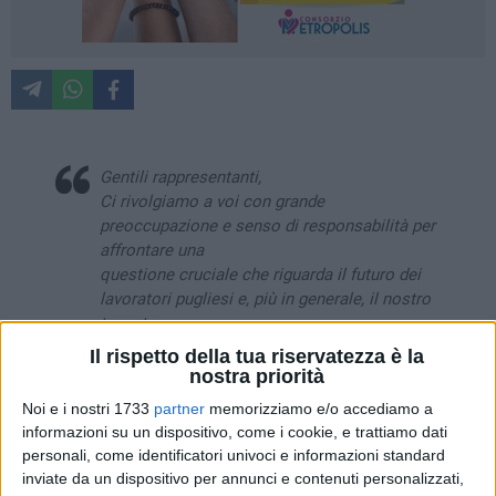
Gentili rappresentanti,
Ci rivolgiamo a voi con grande
preoccupazione e senso di responsabilità per
affrontare una
questione cruciale che riguarda il futuro dei
lavoratori pugliesi e, più in generale, il nostro
tessuto
sociale ed economico.
Il rispetto della tua riservatezza è la
Venerdì 10 aprile, dalle ore 11:00 alle ore
nostra priorità
12:00, si terrà un presidio sotto la Prefettura
Noi e i nostri 1733
partner
memorizziamo e/o accediamo a
di Bari,
informazioni su un dispositivo, come i cookie, e trattiamo dati
indetto da SLC CGIL, FISTEL CISL e UGL TLC
personali, come identificatori univoci e informazioni standard
pugliesi.
inviate da un dispositivo per annunci e contenuti personalizzati,
Questa manifestazione si inserisce nel