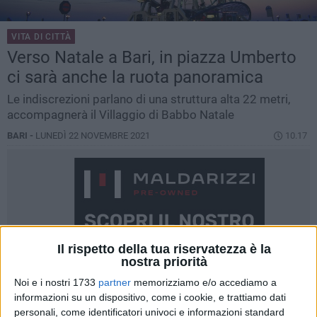
VITA DI CITTÀ
Verso Natale a Bari, in piazza Umberto
ci sarà anche la ruota panoramica
Le indiscrezioni parlano di una struttura alta 22 metri,
accompagnerà il Villaggio di Babbo Natale
BARI -
LUNEDÌ 22 NOVEMBRE 2021
10.17
Il rispetto della tua riservatezza è la
nostra priorità
Noi e i nostri 1733
partner
memorizziamo e/o accediamo a
informazioni su un dispositivo, come i cookie, e trattiamo dati
personali, come identificatori univoci e informazioni standard