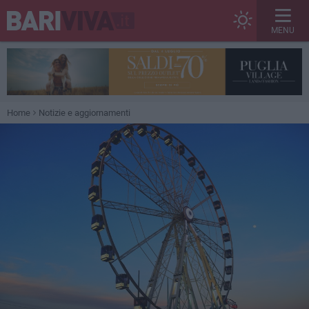
MENU
Home
Notizie e aggiornamenti