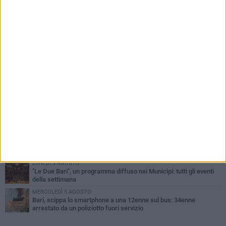
PIÙ LETTI QUESTA SETTIMANA
LUNEDÌ 3 AGOSTO
Continua la stagione dei mercati serali a Bari: il calendario di
agosto
LUNEDÌ 3 AGOSTO
UEFA Euro 2032, formalizzata la disponibilità dello Stadio San
Nicola. Leccese: «Bari è pronta»
VENERDÌ 7 AGOSTO
A S.Spirito il festival del parcheggio selvaggio sul lungomare
Cristoforo Colombo
GIOVEDÌ 6 AGOSTO
Città Metropolitana di Bari, riaperti i termini per diverse posizioni
lavorative
LUNEDÌ 3 AGOSTO
"Le Due Bari", un programma diffuso nei Municipi: tutti gli eventi
della settimana
MERCOLEDÌ 5 AGOSTO
Bari, scippa lo smartphone a una 12enne sul bus: 34enne
arrestato da un poliziotto fuori servizio