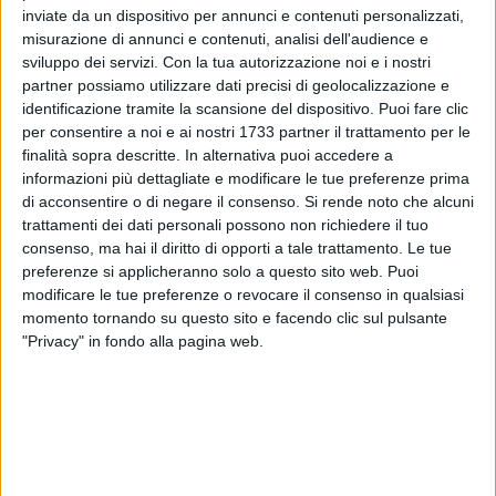
inviate da un dispositivo per annunci e contenuti personalizzati,
misurazione di annunci e contenuti, analisi dell'audience e
sviluppo dei servizi.
Con la tua autorizzazione noi e i nostri
A cura di
partner possiamo utilizzare dati precisi di geolocalizzazione e
LA REDAZIONE
identificazione tramite la scansione del dispositivo. Puoi fare clic
per consentire a noi e ai nostri 1733 partner il trattamento per le
finalità sopra descritte. In alternativa puoi accedere a
In piazza Umberto a Bari, per il Natale, non ci sarà solo il
informazioni più dettagliate e modificare le tue preferenze prima
di acconsentire o di negare il consenso.
Si rende noto che alcuni
Villaggio di Babbo Natale, ma arriverà anche una ruota
trattamenti dei dati personali possono non richiedere il tuo
panoramica da 22 metri di altezza.
consenso, ma hai il diritto di opporti a tale trattamento. Le tue
preferenze si applicheranno solo a questo sito web. Puoi
Stando ad alcune indiscrezioni, la ruota verrà installata in
modificare le tue preferenze o revocare il consenso in qualsiasi
seguito alla richiesta di un privato, e dovrebbe
momento tornando su questo sito e facendo clic sul pulsante
accompagnare gli eventi natalizi programmati dal Comune
"Privacy" in fondo alla pagina web.
dal 6 dicembre al 6 gennaio.
Non ci sono ancora info su costi e organizzazione degli
accessi.
8 AGOSTO 2026