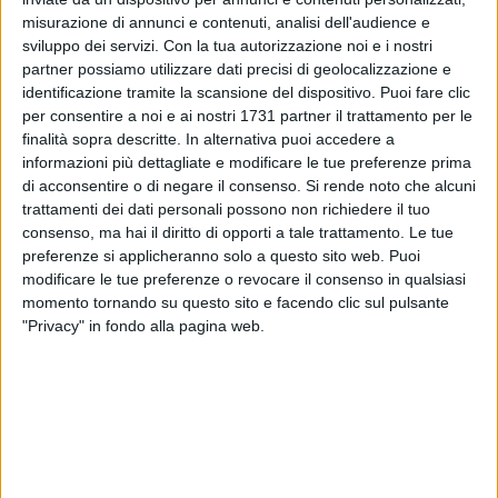
misurazione di annunci e contenuti, analisi dell'audience e
sviluppo dei servizi.
Con la tua autorizzazione noi e i nostri
partner possiamo utilizzare dati precisi di geolocalizzazione e
9
A cura di
identificazione tramite la scansione del dispositivo. Puoi fare clic
LA REDAZIONE
per consentire a noi e ai nostri 1731 partner il trattamento per le
finalità sopra descritte. In alternativa puoi accedere a
informazioni più dettagliate e modificare le tue preferenze prima
Il prossimo 18 maggio Bari dirà addio alla ruota che da
di acconsentire o di negare il consenso.
Si rende noto che alcuni
Natale ha fatto compagnia sul lungomare a baresi e turisti.
trattamenti dei dati personali possono non richiedere il tuo
consenso, ma hai il diritto di opporti a tale trattamento. Le tue
preferenze si applicheranno solo a questo sito web. Puoi
E ora iniziano le indiscrezioni su cosa potrebbe prenderne il
modificare le tue preferenze o revocare il consenso in qualsiasi
posto. Voci parlano della possibilità che arrivi un ristorante
momento tornando su questo sito e facendo clic sul pulsante
panoramico a 50 metri di altezza, ma al momento dal
"Privacy" in fondo alla pagina web.
Comune bocche cucite al riguardo.
6 AGOSTO 2026
Manutenzione strade e marciapiedi nei cinque
municipi di Bari: stanziati 16 milioni di euro
6 AGOSTO 2026