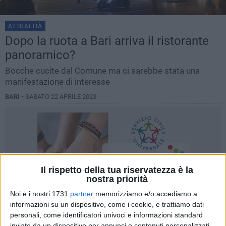
ATTUALITÀ
Dopo la ruota a Bari arriva il ristorante
panoramico?
Bocche cucite dal Comune ma ci sarebbe stata una
manifestazione di interesse
BARI -
SABATO 22 APRILE 2023
Il rispetto della tua riservatezza è la
nostra priorità
Noi e i nostri 1731
partner
memorizziamo e/o accediamo a
informazioni su un dispositivo, come i cookie, e trattiamo dati
personali, come identificatori univoci e informazioni standard
inviate da un dispositivo per annunci e contenuti personalizzati,