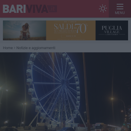
MENU
Home
Notizie e aggiornamenti