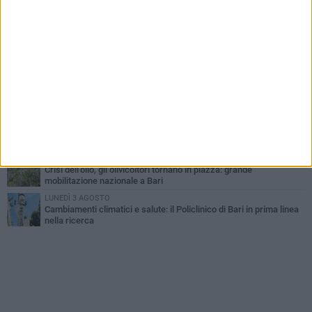
UEFA Euro 2032, formalizzata la disponibilità dello Stadio San
Nicola. Leccese: «Bari è pronta»
LUNEDÌ 3 AGOSTO
Continua la stagione dei mercati serali a Bari: il calendario di
agosto
LUNEDÌ 3 AGOSTO
"Le Due Bari", un programma diffuso nei Municipi: tutti gli eventi
della settimana
VENERDÌ 31 LUGLIO
Al via l'89ª Campionaria Internazionale della Fiera del Levante di
Bari: presente Giorgia Meloni
GIOVEDÌ 30 LUGLIO
Crisi dell’olio, gli olivicoltori tornano in piazza: grande
mobilitazione nazionale a Bari
LUNEDÌ 3 AGOSTO
Cambiamenti climatici e salute: il Policlinico di Bari in prima linea
nella ricerca