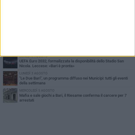
VENERDÌ 7 AGOSTO
A S.Spirito il festival del parcheggio selvaggio sul lungomare
Cristoforo Colombo
GIOVEDÌ 6 AGOSTO
Città Metropolitana di Bari, riaperti i termini per diverse posizioni
lavorative
LUNEDÌ 3 AGOSTO
Continua la stagione dei mercati serali a Bari: il calendario di
agosto
LUNEDÌ 3 AGOSTO
UEFA Euro 2032, formalizzata la disponibilità dello Stadio San
Nicola. Leccese: «Bari è pronta»
LUNEDÌ 3 AGOSTO
"Le Due Bari", un programma diffuso nei Municipi: tutti gli eventi
della settimana
MERCOLEDÌ 5 AGOSTO
Mafia e sale giochi a Bari, il Riesame conferma il carcere per 7
arrestati