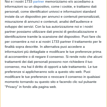
Noi e i nostri 1733
partner
memorizziamo e/o accediamo a
informazioni su un dispositivo, come i cookie, e trattiamo dati
personali, come identificatori univoci e informazioni standard
13
inviate da un dispositivo per annunci e contenuti personalizzati,
A cura di
ELGA MONTANI
misurazione di annunci e contenuti, analisi dell'audience e
sviluppo dei servizi.
Con la tua autorizzazione noi e i nostri
partner possiamo utilizzare dati precisi di geolocalizzazione e
identificazione tramite la scansione del dispositivo. Puoi fare clic
A Bari torna la ruota panoramica in largo Giannella, sul
per consentire a noi e ai nostri 1733 partner il trattamento per le
lungomare cittadino, e allieterà grandi e piccini per sei mesi.
finalità sopra descritte. In alternativa puoi accedere a
informazioni più dettagliate e modificare le tue preferenze prima
di acconsentire o di negare il consenso.
Si rende noto che alcuni
La decisione è stata presa dalla giunta comunale nella
trattamenti dei dati personali possono non richiedere il tuo
seduta di ieri, in seguito all'accettazione di un'istanza «per il
consenso, ma hai il diritto di opporti a tale trattamento. Le tue
rilascio di una concessione demaniale marittima avente ad
preferenze si applicheranno solo a questo sito web. Puoi
oggetto l'occupazione di largo Gianella mediante il
modificare le tue preferenze o revocare il consenso in qualsiasi
posizionamento di una ruota panoramica, di altezza pari a
momento tornando su questo sito e facendo clic sul pulsante
mt. 45», si legge nella delibera, arrivata nei giorni scorsi alla
"Privacy" in fondo alla pagina web.
Ripartizione Governo e Sviluppo Strategico del Territorio.
La struttura, si legge ancora, verrà posizionata «per