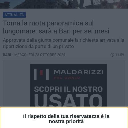
ATTUALITÀ
Torna la ruota panoramica sul
lungomare, sarà a Bari per sei mesi
Approvata dalla giunta comunale la richiesta arrivata alla
ripartizione da parte di un privato
BARI -
MERCOLEDÌ 23 OTTOBRE 2024
11.59
Il rispetto della tua riservatezza è la
nostra priorità