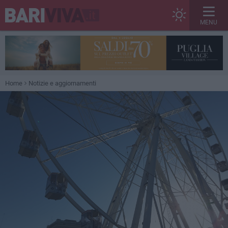
MENU
Home
Notizie e aggiornamenti