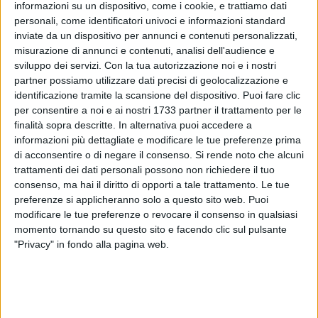
informazioni su un dispositivo, come i cookie, e trattiamo dati
personali, come identificatori univoci e informazioni standard
inviate da un dispositivo per annunci e contenuti personalizzati,
misurazione di annunci e contenuti, analisi dell'audience e
sviluppo dei servizi.
Con la tua autorizzazione noi e i nostri
partner possiamo utilizzare dati precisi di geolocalizzazione e
6
A cura di
identificazione tramite la scansione del dispositivo. Puoi fare clic
FIORELLA BARILE
per consentire a noi e ai nostri 1733 partner il trattamento per le
finalità sopra descritte. In alternativa puoi accedere a
informazioni più dettagliate e modificare le tue preferenze prima
Ancora disagi sulla linea ferroviaria della Ferrotramviaria.
di acconsentire o di negare il consenso.
Si rende noto che alcuni
Dopo i ritardi causati dall'abbattimento di un passaggio a
trattamenti dei dati personali possono non richiedere il tuo
livello tra Bitonto e Terlizzi che aveva provocato
consenso, ma hai il diritto di opporti a tale trattamento. Le tue
preferenze si applicheranno solo a questo sito web. Puoi
l'interruzione del traffico ferroviario, ora anche un malore a
modificare le tue preferenze o revocare il consenso in qualsiasi
bordo del treno per Bari che ha ulteriormente appesantito il
momento tornando su questo sito e facendo clic sul pulsante
viaggio della speranza dei pendolari di un venerdì 13 da
"Privacy" in fondo alla pagina web.
dimenticare. Secondo una prima ricostruzione della vicenda,
un signore di mezza età si sarebbe sentito male durante il
viaggio per Bari con vomito, senso di spaesamento e
difficoltà a muoversi. Il personale di bordo ovviamente ha