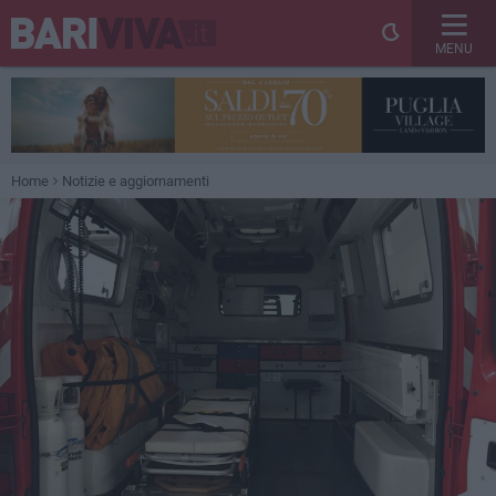
MENU
Home
Notizie e aggiornamenti