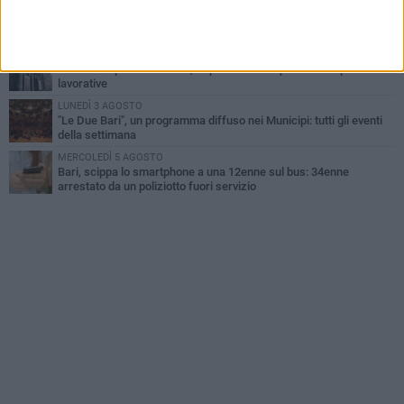
VENERDÌ 7 AGOSTO
A S.Spirito il festival del parcheggio selvaggio sul lungomare
Cristoforo Colombo
GIOVEDÌ 6 AGOSTO
Città Metropolitana di Bari, riaperti i termini per diverse posizioni
lavorative
LUNEDÌ 3 AGOSTO
"Le Due Bari", un programma diffuso nei Municipi: tutti gli eventi
della settimana
MERCOLEDÌ 5 AGOSTO
Bari, scippa lo smartphone a una 12enne sul bus: 34enne
arrestato da un poliziotto fuori servizio