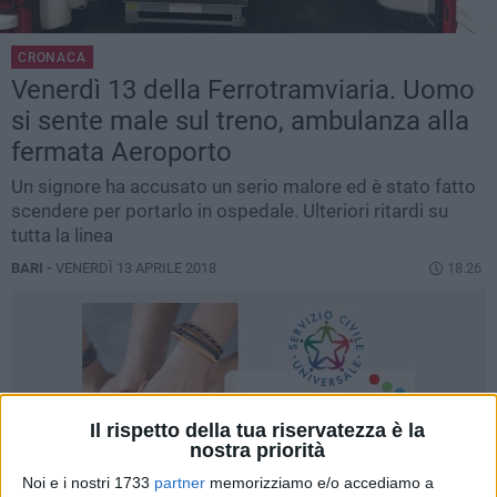
CRONACA
Venerdì 13 della Ferrotramviaria. Uomo
si sente male sul treno, ambulanza alla
fermata Aeroporto
Un signore ha accusato un serio malore ed è stato fatto
scendere per portarlo in ospedale. Ulteriori ritardi su
tutta la linea
BARI -
VENERDÌ 13 APRILE 2018
18.26
Il rispetto della tua riservatezza è la
nostra priorità
Noi e i nostri 1733
partner
memorizziamo e/o accediamo a