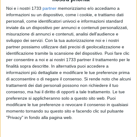
Noi e i nostri 1733
partner
memorizziamo e/o accediamo a
informazioni su un dispositivo, come i cookie, e trattiamo dati
personali, come identificatori univoci e informazioni standard
inviate da un dispositivo per annunci e contenuti personalizzati,
misurazione di annunci e contenuti, analisi dell'audience e
sviluppo dei servizi.
Con la tua autorizzazione noi e i nostri
Ferrotramviaria spa informa i viaggiatori che, al fine di
partner possiamo utilizzare dati precisi di geolocalizzazione e
consentire l'esecuzione dei lavori programmati presso il
identificazione tramite la scansione del dispositivo. Puoi fare clic
piazzale di Fesca San Girolamo, nella serata di martedì 28
per consentire a noi e ai nostri 1733 partner il trattamento per le
aprile p.v., saranno adottati i seguenti provvedimenti di
finalità sopra descritte. In alternativa puoi accedere a
informazioni più dettagliate e modificare le tue preferenze prima
circolazione:
di acconsentire o di negare il consenso.
Si rende noto che alcuni
trattamenti dei dati personali possono non richiedere il tuo
ET 91416 in partenza da Bari Centrale alle ore 19:34
consenso, ma hai il diritto di opporti a tale trattamento. Le tue
soppresso completamente sull'intera tratta;
preferenze si applicheranno solo a questo sito web. Puoi
ET 91140 in partenza da Bari Centrale alle ore 22:01
modificare le tue preferenze o revocare il consenso in qualsiasi
soppresso completamente sull'intera tratta;
momento tornando su questo sito e facendo clic sul pulsante
ET 91345 in partenza da Andria Sud alle ore 22:02
"Privacy" in fondo alla pagina web.
soppresso parzialmente sulla tratta Ruvo - Bari Centrale;
ET 91347 in partenza da Andria Sud alle ore 22:33