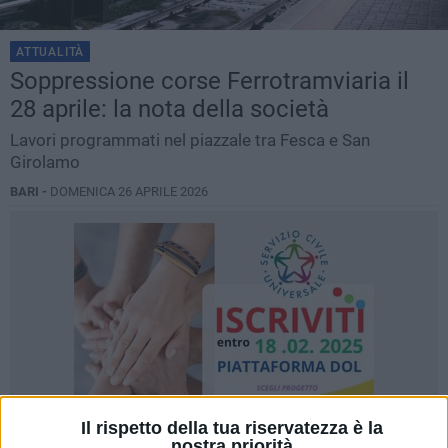
ATTUALITÀ
Soppressione corse Ferrotramviaria il
28 aprile: la nota della società
Lavori programmati nel piazzale tra Fesca e San
Girolamo
BARI -
DOMENICA 26 APRILE 2026
Il rispetto della tua riservatezza è la
nostra priorità