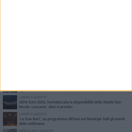
PIÙ LETTI QUESTA SETTIMANA
VENERDÌ 7 AGOSTO
A S.Spirito il festival del parcheggio selvaggio sul lungomare
Cristoforo Colombo
GIOVEDÌ 6 AGOSTO
Città Metropolitana di Bari, riaperti i termini per diverse posizioni
lavorative
LUNEDÌ 3 AGOSTO
Continua la stagione dei mercati serali a Bari: il calendario di
agosto
LUNEDÌ 3 AGOSTO
UEFA Euro 2032, formalizzata la disponibilità dello Stadio San
Nicola. Leccese: «Bari è pronta»
LUNEDÌ 3 AGOSTO
"Le Due Bari", un programma diffuso nei Municipi: tutti gli eventi
della settimana
MERCOLEDÌ 5 AGOSTO