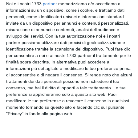
Noi e i nostri 1733
partner
memorizziamo e/o accediamo a
informazioni su un dispositivo, come i cookie, e trattiamo dati
personali, come identificatori univoci e informazioni standard
inviate da un dispositivo per annunci e contenuti personalizzati,
81
misurazione di annunci e contenuti, analisi dell'audience e
A cura di
GIANLUCA BATTISTA
sviluppo dei servizi.
Con la tua autorizzazione noi e i nostri
partner possiamo utilizzare dati precisi di geolocalizzazione e
identificazione tramite la scansione del dispositivo. Puoi fare clic
per consentire a noi e ai nostri 1733 partner il trattamento per le
«C'è un pezzo di Puglia, la mia terra, che mi ha chiesto di
finalità sopra descritte. In alternativa puoi accedere a
tornare in pista, di dare una mano. E c'è il progetto di
informazioni più dettagliate e modificare le tue preferenze prima
Alleanza Verdi Sinistra che considero prezioso per il futuro
di acconsentire o di negare il consenso.
Si rende noto che alcuni
del centrosinistra».
trattamenti dei dati personali possono non richiedere il tuo
consenso, ma hai il diritto di opporti a tale trattamento. Le tue
preferenze si applicheranno solo a questo sito web. Puoi
Così
Nichi Vendola
dalle pagine di Repubblica è tornato
modificare le tue preferenze o revocare il consenso in qualsiasi
sulla candidatura alle prossime elezioni regionali. Una
momento tornando su questo sito e facendo clic sul pulsante
candidatura in un primo momento avversata da Antonio
"Privacy" in fondo alla pagina web.
Decaro, poi arrivata grazie ad un compromesso con tutto il
Partito Democratico.