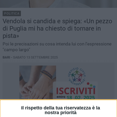
POLITICA
Vendola si candida e spiega: «Un pezzo
di Puglia mi ha chiesto di tornare in
pista»
Poi le precisazioni su cosa intenda lui con l'espressione
"campo largo"
BARI -
SABATO 13 SETTEMBRE 2025
Il rispetto della tua riservatezza è la
nostra priorità