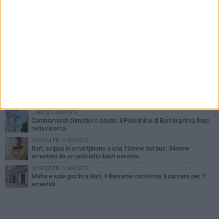
PIÙ LETTI QUESTA SETTIMANA
LUNEDÌ 3 AGOSTO
UEFA Euro 2032, formalizzata la disponibilità dello Stadio San
Nicola. Leccese: «Bari è pronta»
LUNEDÌ 3 AGOSTO
Continua la stagione dei mercati serali a Bari: il calendario di
agosto
LUNEDÌ 3 AGOSTO
"Le Due Bari", un programma diffuso nei Municipi: tutti gli eventi
della settimana
LUNEDÌ 3 AGOSTO
Cambiamenti climatici e salute: il Policlinico di Bari in prima linea
nella ricerca
MERCOLEDÌ 5 AGOSTO
Bari, scippa lo smartphone a una 12enne sul bus: 34enne
arrestato da un poliziotto fuori servizio
MERCOLEDÌ 5 AGOSTO
Mafia e sale giochi a Bari, il Riesame conferma il carcere per 7
arrestati