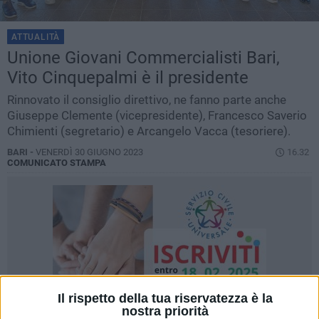
ATTUALITÀ
Unione Giovani Commercialisti Bari,
Vito Cinquepalmi è il presidente
Rinnovato il consiglio direttivo, ne fanno parte anche
Giuseppe Clemente (vicepresidente), Francesco Saverio
Chimienti (segretario) e Arcangelo Vacca (tesoriere).
BARI -
VENERDÌ 30 GIUGNO 2023
16.32
COMUNICATO STAMPA
Il rispetto della tua riservatezza è la
nostra priorità