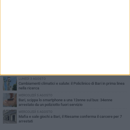
PIÙ LETTI QUESTA SETTIMANA
LUNEDÌ 3 AGOSTO
UEFA Euro 2032, formalizzata la disponibilità dello Stadio San
Nicola. Leccese: «Bari è pronta»
LUNEDÌ 3 AGOSTO
Continua la stagione dei mercati serali a Bari: il calendario di
agosto
LUNEDÌ 3 AGOSTO
"Le Due Bari", un programma diffuso nei Municipi: tutti gli eventi
della settimana
LUNEDÌ 3 AGOSTO
Cambiamenti climatici e salute: il Policlinico di Bari in prima linea
nella ricerca
MERCOLEDÌ 5 AGOSTO
Bari, scippa lo smartphone a una 12enne sul bus: 34enne
arrestato da un poliziotto fuori servizio
MERCOLEDÌ 5 AGOSTO
Mafia e sale giochi a Bari, il Riesame conferma il carcere per 7
arrestati