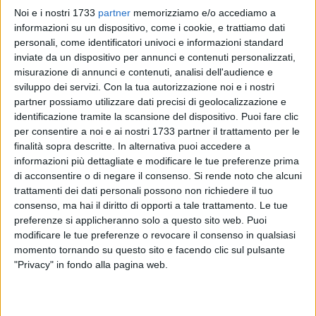
Noi e i nostri 1733
partner
memorizziamo e/o accediamo a
informazioni su un dispositivo, come i cookie, e trattiamo dati
personali, come identificatori univoci e informazioni standard
inviate da un dispositivo per annunci e contenuti personalizzati,
misurazione di annunci e contenuti, analisi dell'audience e
1
sviluppo dei servizi.
Con la tua autorizzazione noi e i nostri
partner possiamo utilizzare dati precisi di geolocalizzazione e
identificazione tramite la scansione del dispositivo. Puoi fare clic
Lo scorso 23 giugno, l'assemblea degli associati all'Unione
per consentire a noi e ai nostri 1733 partner il trattamento per le
Giovani Dottori Commercialisti ed Esperti Contabili di Bari ha
finalità sopra descritte. In alternativa puoi accedere a
informazioni più dettagliate e modificare le tue preferenze prima
rinnovato il proprio Consiglio Direttivo, per il triennio 2023-
di acconsentire o di negare il consenso.
Si rende noto che alcuni
2026, e al suo interno ha indicato Vito Cinquepalmi
trattamenti dei dati personali possono non richiedere il tuo
presidente, Giuseppe Clemente vicepresidente, Francesco
consenso, ma hai il diritto di opporti a tale trattamento. Le tue
Saverio Chimienti segretario e Arcangelo Vacca tesoriere.
preferenze si applicheranno solo a questo sito web. Puoi
modificare le tue preferenze o revocare il consenso in qualsiasi
Nel nuovo Consiglio Direttivo dell'Ugdcec sono stati eletti
momento tornando su questo sito e facendo clic sul pulsante
all'unanimità i professionisti Fedele Boccuzzi (Noicattaro),
"Privacy" in fondo alla pagina web.
Leonardo Cataldi (Gravina in Puglia), Vito Cinquepalmi
(Noicattaro), Francesco Saverio Chimienti (Sannicandro di
Bari), Giuseppe Clemente (Altamura), Alessandro De Giosa