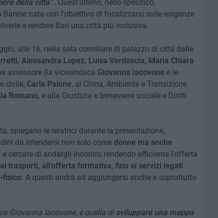
nere della città" .
Quest'ultimo, nello specifico,
Barese nata con l'obiettivo di focalizzarsi sulle esigenze
solverle e rendere Bari una città più inclusiva.
gio, alle 16, nella sala consiliare di palazzo di città dalle
retti, Alessandra Lopez, Luisa Verdoscia, Maria Chiara
que assessore (la vicesindaca
Giovanna Iacovone
e le
e civile,
Carla Palone
, al Clima, Ambiente e Transizione
la Romano
, e alla Giustizia e benessere sociale e Diritti
ttà, spiegano le relatrici durante la presentazione,
tadini da intendersi non solo come
donne ma anche
tà e cercare di andargli incontro rendendo efficiente l'offerta
 ai trasporti, all'offerta formativa, fino ai servizi legati
-fisico
. A questi andrà ad aggiungersi anche e soprattutto
aca Giovanna Iacovone, è quella di
sviluppare una mappa