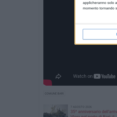
applicheranno solo a
momento tornando su 
COMUNE BARI
7 AGOSTO 2026
35^ anniversario dell’arri
Vlora nel porto di Bari: il