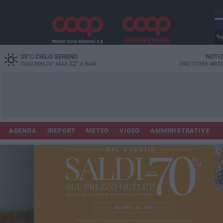
PI
Lec
35
°C
CIELO SERENO
NOTI
32°
OGGI MIN
24°
MAX
A
BARI
DIRETTORE
ANTO
AGENDA
IREPORT
METEO
VIDEO
AMMINISTRATIVE
ri
fuo