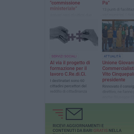
"commissione
Pa"
ministeriale"
13 punti di facilita
vari municipi. I dati
Arrivati oggi gli ultimi due
progetto spiegati d
provvedimenti con quali si
vicesindaca
pone fine all'iter avviato dal
ministero lo scorso marzo in
seguito a "Codice Interno"
SERVIZI SOCIALI
ATTUALITÀ
Al via il progetto di
Unione Giovan
formazione per il
Commercialisti
lavoro C.Re.di.Ci.
Vito Cinquepalm
presidente
I destinatari sono 60
cittadini percettori del
Rinnovato il consig
reddito di cittadinanza
direttivo, ne fanno
anche Giuseppe C
(vicepresidente), 
Saverio Chimienti
(segretario) e Arc
Vacca (tesoriere).
RICEVI AGGIORNAMENTI E
CONTENUTI DA BARI
GRATIS
NELLA