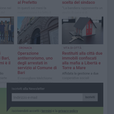
al Prefetto
scelta del sindaco
zione nei
In questi sei mesi la
“La bandiera rappresenta un
 del
commissione ha letto il
gesto di pace e di
alla
voluminoso fascicolo
solidarietà”
dell'inchiesta e ha ascoltato
prove
CRONACA
VITA DI CITTÀ
i
Operazione
Restituiti alla città due
 Bari,
antiterrorismo, uno
immobili confiscati
i è il
degli arrestati in
alla mafia a Libertà e
servizio al Comune di
Torre a Mare
Bari
lio
Affidata la gestione a due
 parte
cooperative sociali
Il consigliere Melchiorre:
lemente
"Invierò un'interrogazione
Francesco
urgente domani mattina"
Iscriviti alla Newsletter
angelo
Iscriviti
Iscrivendoti accetti i
termini
e la
privacy policy