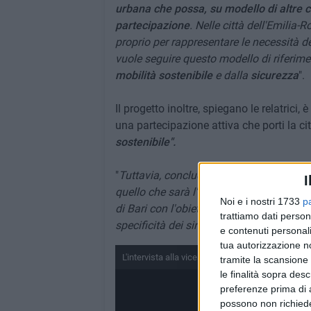
urbana che possa, su modello di altre c
partecipazione
. Nelle città dell'Emilia-
proprio per rappresentare le necessità d
vuole seguire questo modello di riferimen
mobilità sostenibile
e dalla
sicurezza
".
Il progetto inoltre, spiegano le relatrici,
una partecipazione attiva che porti la cit
sostenibile".
"
Tuttavia, concludono, l'incontro di ieri 
I
quello che sarà l'avvio di un percorso di
Noi e i nostri 1733
p
di Bari con l'obiettivo di costruire un d
trattiamo dati person
specificità dei singoli territori e che poss
e contenuti personali
tua autorizzazione no
L'intervista alla vicesindaca Iacovone sull'atlant
tramite la scansione 
le finalità sopra des
preferenze prima di 
possono non richieder