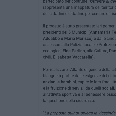
partecipato per costruire
"
l'Atlante di ge
rappresenta una mappatura del territorio 
dei cittadini e cittadine per cercare di ri
Il progetto è stato presentato ieri pomerig
presidenti dei 5 Municipi (
Annamaria Fer
Addabbo e Maria Morisco
) e dalle cin
assessore alla Polizia locale e Protezion
ecologica
, Elda Perlino
, alle Culture,
Pao
civili,
Elisabetta Vaccarella
).
Per realizzare l'Atlante di genere della ci
bisognerà partire dalle esigenze dei cit
anziani e bambini
, capire le loro fragili
e la fruizione di servizi, da quelli
sociali,
all'attività sportiva e al benessere psico
la questione della
sicurezza.
"
La proposta quindi, spiega la vicesind