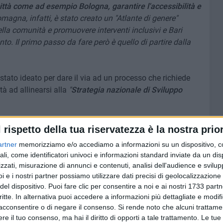
ittà come ad esempio Bologna, garantire l'accessibilità e
Romagna, infatti, è stato creato un "Atlante di genere"
ella comunità e promuovere interventi inclusivi e Bari
to. Il primo passo da fare però è quello di partire dalla
 è stato ideato per dare il via ad un processo che richiede
tà ad allinearsi alla
"
Strategia nazionale di Sviluppo
ha rappresentato solo una prima parte, introduttiva, di
l rispetto della tua riservatezza è la nostra prior
 confronto che continuerà e si svilupperà nei vari quartieri
artner
memorizziamo e/o accediamo a informazioni su un dispositivo, c
ecentramento che sappia andare incontro e valorizzare le
ali, come identificatori univoci e informazioni standard inviate da un di
a rendere la città più vivibile e a portata di tutti
".
zzati, misurazione di annunci e contenuti, analisi dell'audience e svilupp
i e i nostri partner possiamo utilizzare dati precisi di geolocalizzazione 
e di genere
3 MINUTI
SOCIAL VIDEO
del dispositivo. Puoi fare clic per consentire a noi e ai nostri 1733 partn
critte. In alternativa puoi accedere a informazioni più dettagliate e modif
acconsentire o di negare il consenso.
Si rende noto che alcuni trattamen
e il tuo consenso, ma hai il diritto di opporti a tale trattamento. Le tue