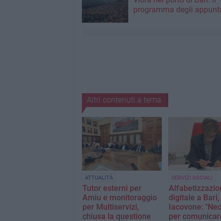
programma degli appunt
Altri contenuti a tema
ATTUALITÀ
SERVIZI SOCIALI
Tutor esterni per
Alfabetizzazio
Amiu e monitoraggio
digitale a Bari,
per Multiservizi,
Iacovone: "Ne
chiusa la questione
per comunicar