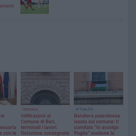
amenti
CRONACA
ATTUALITÀ
ne
Infiltrazioni al
Bandiera palestinese
Comune di Bari,
issata sul comune: Il
cessaria
terminati i lavori.
comitato “Io accolgo
e con le
Relazione consegnata
Puglia” sostiene la