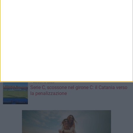
Leccese incontra il ballerino Kledi Kadiu,
arrivato a Bari a bordo della nave Vlora
7 AGOSTO 2026
Due aggressioni in pochi giorni tra Bari e
Corato: le vittime hanno 17 anni
7 AGOSTO 2026
Visita del Console Generale degli Stati Uniti
d’America a Napoli: l'incontro con il prefetto di
Bari
7 AGOSTO 2026
Serie C, scossone nel girone C: il Catania verso
la penalizzazione