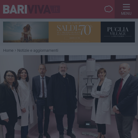
MENU
Home
Notizie e aggiornamenti