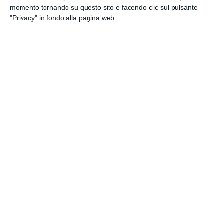
momento tornando su questo sito e facendo clic sul pulsante
"Privacy" in fondo alla pagina web.
"Questo è l'ennesimo nuovissimo mammografo acquistato
per effettuare gli screening - ha dichiarato il presidente
Emiliano
- che solo pochi anni fa erano stati
sostanzialmente azzerati e sono stati in buona parte
riattivati. Arrivano le lettere a casa nella fascia di età
prevista. Prego tutte le donne che ricevono la comunicazione
di non perdere l'opportunità. Il sistema degli screening dei
cosiddetti big killer, tra cui c'è il tumore alla mammella, ha
aggiunto - è stato ricostruito da zero e sta andando a regime.