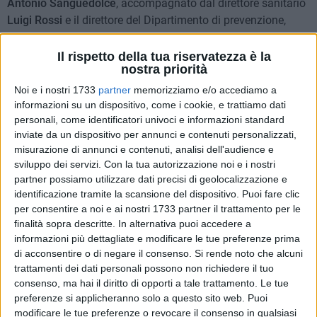
Antonio Sanguedolce
, accompagnato dal direttore sanitario
Luigi Rossi
e il direttore del Dipartimento di prevenzione,
Fulvio Longo
, insieme a cittadini e associazioni di
volontariato. Sul posto sono intervenute anche: la
Il rispetto della tua riservatezza è la
nostra priorità
coordinatrice del Centro Screening
Sara De Nitto
e la
direttrice del distretto unico
Rosella Squicciarini
.
Noi e i nostri 1733
partner
memorizziamo e/o accediamo a
informazioni su un dispositivo, come i cookie, e trattiamo dati
personali, come identificatori univoci e informazioni standard
Un nuovo centro Screening con mammografo digitale
4 FOTO
3D nel cuore di Bari
inviate da un dispositivo per annunci e contenuti personalizzati,
misurazione di annunci e contenuti, analisi dell'audience e
sviluppo dei servizi.
Con la tua autorizzazione noi e i nostri
partner possiamo utilizzare dati precisi di geolocalizzazione e
identificazione tramite la scansione del dispositivo. Puoi fare clic
per consentire a noi e ai nostri 1733 partner il trattamento per le
finalità sopra descritte. In alternativa puoi accedere a
informazioni più dettagliate e modificare le tue preferenze prima
di acconsentire o di negare il consenso.
Si rende noto che alcuni
trattamenti dei dati personali possono non richiedere il tuo
consenso, ma hai il diritto di opporti a tale trattamento. Le tue
preferenze si applicheranno solo a questo sito web. Puoi
modificare le tue preferenze o revocare il consenso in qualsiasi