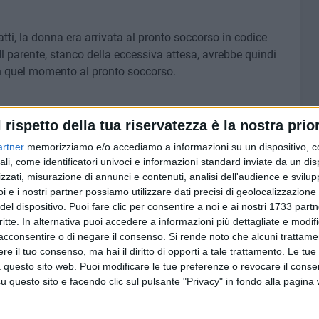
tti, la donna era arrivata al pronto soccorso in codice
 Il parente, stanco della eccessiva attesa, avrebbe quindi
in quel momento al pronto soccorso.
l rispetto della tua riservatezza è la nostra prior
artner
memorizziamo e/o accediamo a informazioni su un dispositivo, c
ali, come identificatori univoci e informazioni standard inviate da un di
7 AGOSTO 2026
zzati, misurazione di annunci e contenuti, analisi dell'audience e svilupp
le degli
Leccese: "Guardiamo oltre il
i e i nostri partner possiamo utilizzare dati precisi di geolocalizzazione 
poli:
cantiere, stiamo costruendo la
del dispositivo. Puoi fare clic per consentire a noi e ai nostri 1733 partn
i Bari
via Manzoni di domani"
critte. In alternativa puoi accedere a informazioni più dettagliate e modif
acconsentire o di negare il consenso.
Si rende noto che alcuni trattamen
e il tuo consenso, ma hai il diritto di opporti a tale trattamento. Le tue
 questo sito web. Puoi modificare le tue preferenze o revocare il conse
questo sito e facendo clic sul pulsante "Privacy" in fondo alla pagina