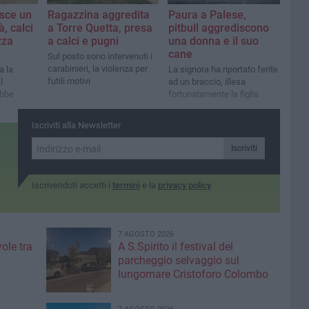
sce un
Ragazzina aggredita
Paura a Palese,
, calci
a Torre Quetta, presa
pitbull aggrediscono
zza
a calci e pugni
una donna e il suo
cane
Sul posto sono intervenuti i
carabinieri, la violenza per
a la
La signora ha riportato ferite
futili motivi
l
ad un braccio, illesa
bbe
fortunatamente la figlia
Iscriviti alla Newsletter
Iscriviti
Iscrivendoti accetti i
termini
e la
privacy policy
7 AGOSTO 2026
ole tra
A S.Spirito il festival del
parcheggio selvaggio sul
lungomare Cristoforo Colombo