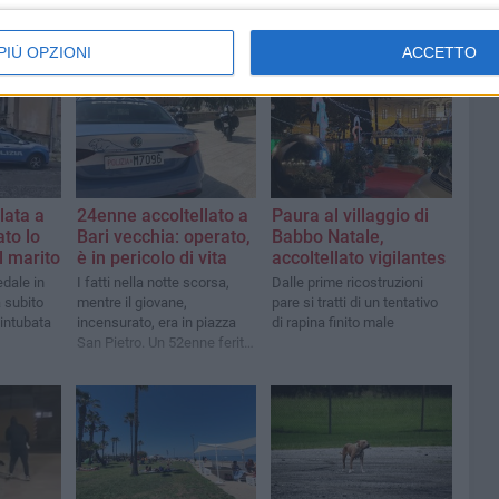
PIÙ OPZIONI
ACCETTO
lata a
24enne accoltellato a
Paura al villaggio di
ato lo
Bari vecchia: operato,
Babbo Natale,
el marito
è in pericolo di vita
accoltellato vigilantes
edale in
I fatti nella notte scorsa,
Dalle prime ricostruzioni
a subito
mentre il giovane,
pare si tratti di un tentativo
 intubata
incensurato, era in piazza
di rapina finito male
San Pietro. Un 52enne ferito
anche a Carbonara