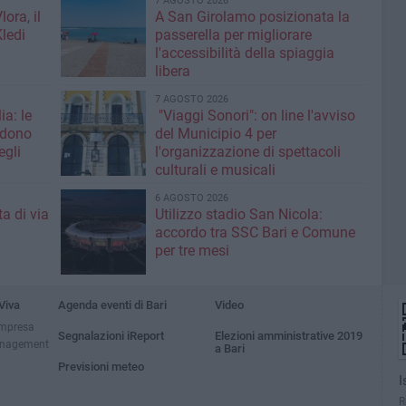
7 AGOSTO 2026
ora, il
A San Girolamo posizionata la
Kledi
passerella per migliorare
l'accessibilità della spiaggia
libera
7 AGOSTO 2026
ia: le
"Viaggi Sonori": on line l'avviso
edono
del Municipio 4 per
egli
l'organizzazione di spettacoli
culturali e musicali
6 AGOSTO 2026
a di via
Utilizzo stadio San Nicola:
accordo tra SSC Bari e Comune
per tre mesi
Viva
Agenda eventi di Bari
Video
impresa
Segnalazioni iReport
Elezioni amministrative 2019
anagement
a Bari
Previsioni meteo
I
R