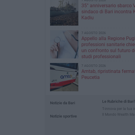
7 AGOSTO 2026
35° anniversario sbarco Vl
sindaco di Bari incontra 
Kadiu
7 AGOSTO 2026
Appello alla Regione Pugl
professioni sanitarie chi
un confronto sul futuro d
studi professionali
7 AGOSTO 2026
Amtab, ripristinata fermat
Peucetia
Le Rubriche di Bari
Notizie da Bari
T-innova per la tua 
Il Mondo Wealth M
Notizie sportive