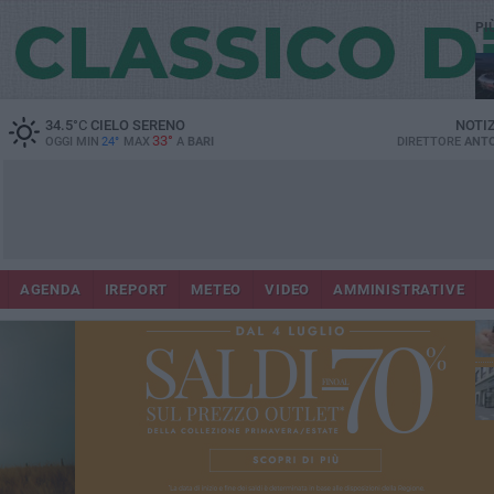
PI
Lec
34.5
°C
CIELO SERENO
NOTI
33°
OGGI MIN
24°
MAX
A
BARI
DIRETTORE
ANTO
AGENDA
IREPORT
METEO
VIDEO
AMMINISTRATIVE
ri
fuo