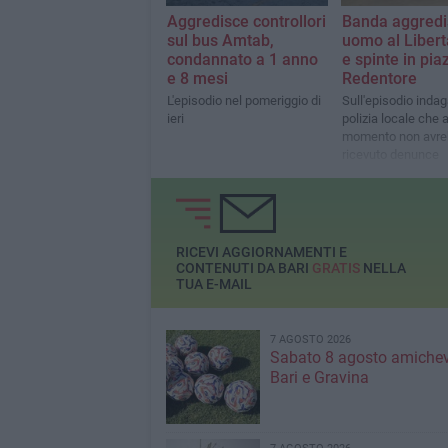
Aggredisce controllori
Banda aggredi
sul bus Amtab,
uomo al Libertà
condannato a 1 anno
e spinte in pia
e 8 mesi
Redentore
L'episodio nel pomeriggio di
Sull'episodio indag
ieri
polizia locale che a
momento non avre
ricevuto denunce
RICEVI AGGIORNAMENTI E
CONTENUTI DA BARI
GRATIS
NELLA
TUA E-MAIL
7 AGOSTO 2026
Sabato 8 agosto amichev
Bari e Gravina