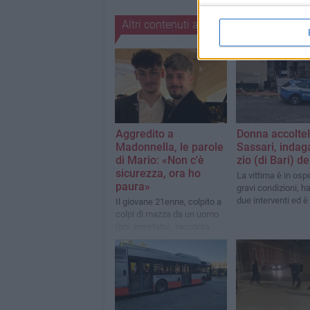
Altri contenuti a tema
Aggredito a
Donna accoltel
Madonnella, le parole
Sassari, indag
di Mario: «Non c'è
zio (di Bari) d
sicurezza, ora ho
La vittima è in osp
paura»
gravi condizioni, h
due interventi ed è
Il giovane 21enne, colpito a
colpi di mazza da un uomo
(poi arrestato), racconta
quanto accaduto e pone
alcune domande