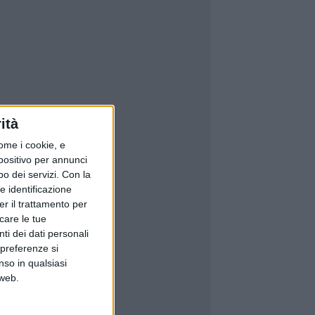
ità
ome i cookie, e
spositivo per annunci
o dei servizi.
Con la
e identificazione
er il trattamento per
icare le tue
ti dei dati personali
 preferenze si
nso in qualsiasi
 web.