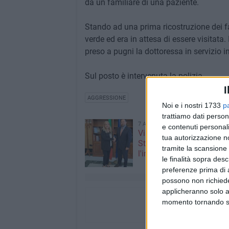
da un familiare di una paziente.
Stando ad una prima ricostruzione dei fa
verde ed era in attesa di essere visitata.
preso a pugni la dottoressa in servizio 
Sul posto è intervenuta la polizia.
I
AGGRESSIONE
Noi e i nostri 1733
p
trattiamo dati person
7 AGOSTO 2026
e contenuti personali
Visita del Console Genera
tua autorizzazione no
Stati Uniti d’America a Na
tramite la scansione 
l'incontro con il prefetto d
le finalità sopra des
preferenze prima di 
possono non richieder
applicheranno solo a
momento tornando su 