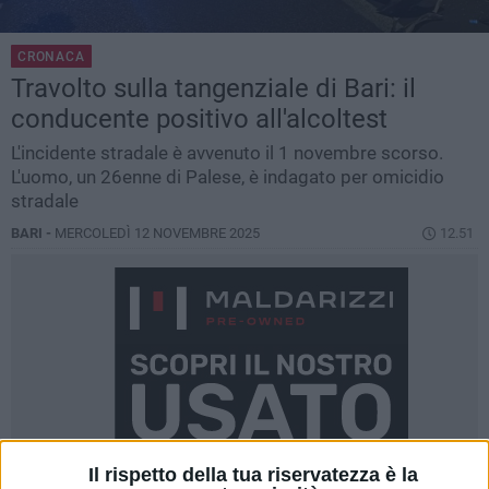
CRONACA
Travolto sulla tangenziale di Bari: il
conducente positivo all'alcoltest
L'incidente stradale è avvenuto il 1 novembre scorso.
L'uomo, un 26enne di Palese, è indagato per omicidio
stradale
BARI -
MERCOLEDÌ 12 NOVEMBRE 2025
12.51
Il rispetto della tua riservatezza è la