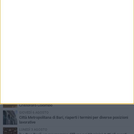
PIÙ LETTI QUESTA SETTIMANA
LUNEDÌ 3 AGOSTO
Continua la stagione dei mercati serali a Bari: il calendario di
agosto
LUNEDÌ 3 AGOSTO
UEFA Euro 2032, formalizzata la disponibilità dello Stadio San
Nicola. Leccese: «Bari è pronta»
VENERDÌ 7 AGOSTO
A S.Spirito il festival del parcheggio selvaggio sul lungomare
Cristoforo Colombo
GIOVEDÌ 6 AGOSTO
Città Metropolitana di Bari, riaperti i termini per diverse posizioni
lavorative
LUNEDÌ 3 AGOSTO