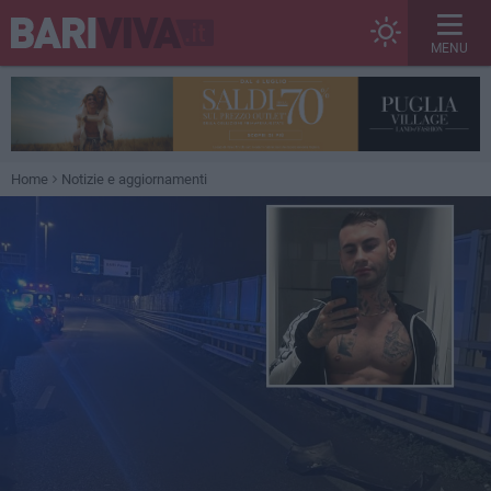
MENU
Home
Notizie e aggiornamenti