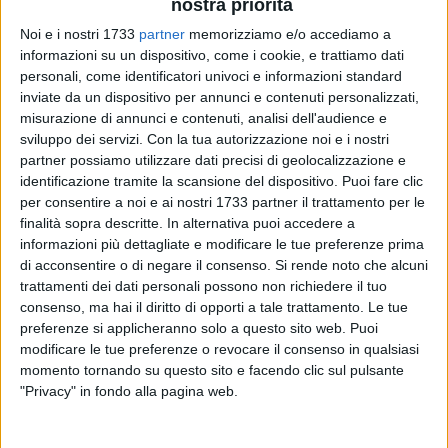
nostra priorità
Noi e i nostri 1733
partner
memorizziamo e/o accediamo a
informazioni su un dispositivo, come i cookie, e trattiamo dati
personali, come identificatori univoci e informazioni standard
17
A cura di
inviate da un dispositivo per annunci e contenuti personalizzati,
NICOLA MICCIONE
misurazione di annunci e contenuti, analisi dell'audience e
sviluppo dei servizi.
Con la tua autorizzazione noi e i nostri
partner possiamo utilizzare dati precisi di geolocalizzazione e
identificazione tramite la scansione del dispositivo. Puoi fare clic
È risultato positivo all'alcoltest il conducente dell'auto che,
per consentire a noi e ai nostri 1733 partner il trattamento per le
sulla tangenziale di Bari, ha investito il 25enne
Cosimo
finalità sopra descritte. In alternativa puoi accedere a
Magro
che si era fermato per portare soccorso ad un
informazioni più dettagliate e modificare le tue preferenze prima
automobilista in panne. Il nome del
26enne
al volante,
di acconsentire o di negare il consenso.
Si rende noto che alcuni
residente nel rione
Palese
del capoluogo pugliese, era stato
trattamenti dei dati personali possono non richiedere il tuo
consenso, ma hai il diritto di opporti a tale trattamento. Le tue
già iscritto nel registro degli indagati.
preferenze si applicheranno solo a questo sito web. Puoi
modificare le tue preferenze o revocare il consenso in qualsiasi
L'uomo, infatti, risponde di omicidio stradale, secondo
momento tornando su questo sito e facendo clic sul pulsante
l'ipotesi del pubblico ministero della
Procura della
"Privacy" in fondo alla pagina web.
Repubblica di Bari, Chiara Giordano
: sottoposto ai test per
capire se avesse assunto alcolici, è risultato
positivo
. È