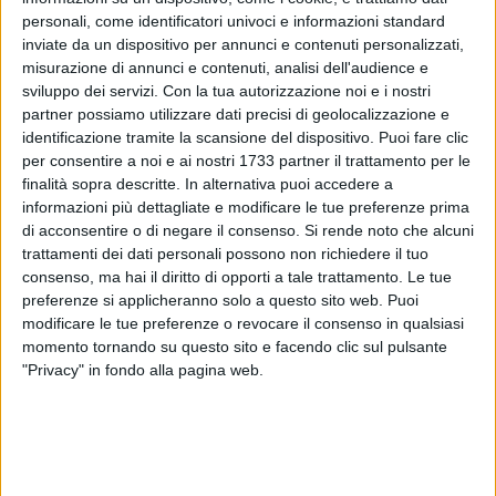
personali, come identificatori univoci e informazioni standard
inviate da un dispositivo per annunci e contenuti personalizzati,
misurazione di annunci e contenuti, analisi dell'audience e
sviluppo dei servizi.
Con la tua autorizzazione noi e i nostri
20
partner possiamo utilizzare dati precisi di geolocalizzazione e
identificazione tramite la scansione del dispositivo. Puoi fare clic
per consentire a noi e ai nostri 1733 partner il trattamento per le
finalità sopra descritte. In alternativa puoi accedere a
Tony La Piccirella
, attivista barese tra gli ultimi italiani
informazioni più dettagliate e modificare le tue preferenze prima
rimasti in Israele dopo il blocco alla
Global Sumud Flotilla
,
di acconsentire o di negare il consenso.
Si rende noto che alcuni
partirà domani con un volo che atterrerà ad Atene: ad
trattamenti dei dati personali possono non richiedere il tuo
annunciarlo il ministro degli Esteri
Antonio Tajani
con un
consenso, ma hai il diritto di opporti a tale trattamento. Le tue
tweet su
X
. Ieri il padre dell'attivista, Matteo La Piccirella,
era
preferenze si applicheranno solo a questo sito web. Puoi
modificare le tue preferenze o revocare il consenso in qualsiasi
stato ricevuto a Palazzo di Città
dal sindaco Vito Leccese, al
momento tornando su questo sito e facendo clic sul pulsante
quale aveva espresso preoccupazione per il rientro di suo
"Privacy" in fondo alla pagina web.
figlio. Domani il lieto fine, con il rientro ad Atene prima del
trasferimento che dovrebbe riportarlo a Bari a stretto giro.
Tony La Piccirella e gli ultimi italiani della Flotilla in
volo domani: il messaggio del ministro Tajani