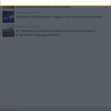
Bari, scippa lo smartphone a una 12enne sul bus: 34enne
arrestato da un poliziotto fuori servizio
GIOVEDÌ 6 AGOSTO
Segnalati colpi di pistola a Japigia, ma i bossoli non si trovano
VENERDÌ 7 AGOSTO
35^ anniversario dell’arrivo della Vlora nel porto di Bari: il
programma degli appuntamenti