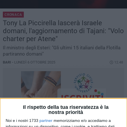
CRONACA
Tony La Piccirella lascerà Israele
domani, l'aggiornamento di Tajani: "Volo
charter per Atene"
Il ministro degli Esteri: "Gli ultimi 15 italiani della Flotilla
partiranno domani"
BARI -
LUNEDÌ 6 OTTOBRE 2025
12.48
Il rispetto della tua riservatezza è la
nostra priorità
Noi e i nostri 1733
partner
memorizziamo e/o accediamo a
informazioni su un dispositivo, come i cookie, e trattiamo dati