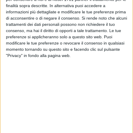
Eccellenza per la Digital Enterprise inaugurato da Atos sarà
finalità sopra descritte. In alternativa puoi accedere a
situato in via Mazzitelli nel quartiere Poggiofranco e sarà
informazioni più dettagliate e modificare le tue preferenze prima
operativo a partire dal 1° aprile 2022. I nuovi dipendenti di
di acconsentire o di negare il consenso.
Si rende noto che alcuni
Atos saranno inseriti in una realtà certificata come "Certified
trattamenti dei dati personali possono non richiedere il tuo
Company 2021" da Great Place to Work® Italia, la rete che in
consenso, ma hai il diritto di opporti a tale trattamento. Le tue
tutto il mondo accredita le migliori aziende come luoghi di
preferenze si applicheranno solo a questo sito web. Puoi
lavoro virtuosi, grazie ad analisi del clima interno, del
modificare le tue preferenze o revocare il consenso in qualsiasi
momento tornando su questo sito e facendo clic sul pulsante
benessere dei collaboratori e della qualità dell'ambiente
"Privacy" in fondo alla pagina web.
professionale.
Le attività del centro arricchiranno un contesto locale
dinamico e in costante crescita consentendo ad Atos di
avviare e consolidare importanti collaborazioni con
università ed enti di ricerca locali, con le aziende e le
istituzioni del territorio e con enti terzi focalizzati sulla
promozione di iniziative di natura sociale e culturale.
Il sindaco di Bari Antonio Decaro ha dichiarato: «Siamo
orgogliosi e onorati che una grande multinazionale del