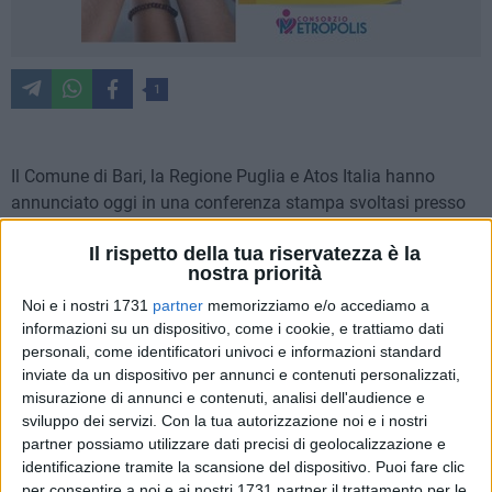
1
Il Comune di Bari, la Regione Puglia e Atos Italia hanno
annunciato oggi in una conferenza stampa svoltasi presso
la sala di giunta del Comune di Bari l'apertura nel capoluogo
Il rispetto della tua riservatezza è la
pugliese della nuova sede di Atos, azienda leader globale nei
nostra priorità
servizi di trasformazione digitale. Il progetto è stato
Noi e i nostri 1731
partner
memorizziamo e/o accediamo a
presentato dall'amministratore delegato di Atos Italia
informazioni su un dispositivo, come i cookie, e trattiamo dati
Giuseppe Di Franco, dal vice sindaco di Bari e Assessore
personali, come identificatori univoci e informazioni standard
Eugenio Di Sciascio e dall'assessore regionale con delega
inviate da un dispositivo per annunci e contenuti personalizzati,
allo Sviluppo economico Alessandro Delli Noci.
misurazione di annunci e contenuti, analisi dell'audience e
sviluppo dei servizi.
Con la tua autorizzazione noi e i nostri
Con un organico iniziale di 50 persone e l'obiettivo di
partner possiamo utilizzare dati precisi di geolocalizzazione e
raggiungere i 400 dipendenti entro il 2024, il nuovo Centro di
identificazione tramite la scansione del dispositivo. Puoi fare clic
per consentire a noi e ai nostri 1731 partner il trattamento per le