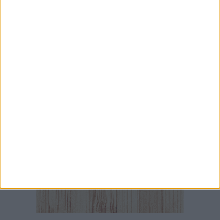
Mafia e sale giochi a Bari, il Riesame conferma
il carcere per 7 arrestati
5 AGOSTO 2026
Bari, scippa lo smartphone a una 12enne sul
bus: 34enne arrestato da un poliziotto fuori
servizio