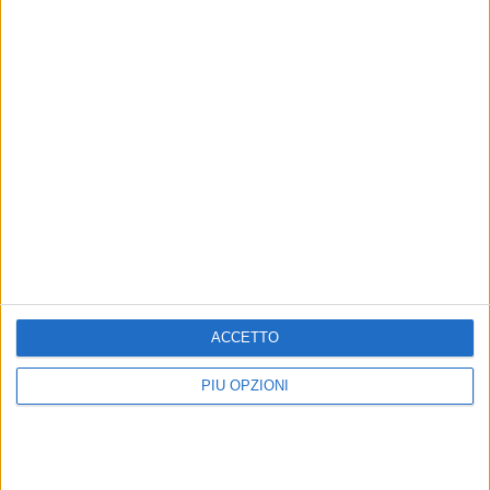
6 AGOSTO 2026
Segnalati colpi di pistola a Japigia, ma i
bossoli non si trovano
ACCETTO
PIÙ OPZIONI