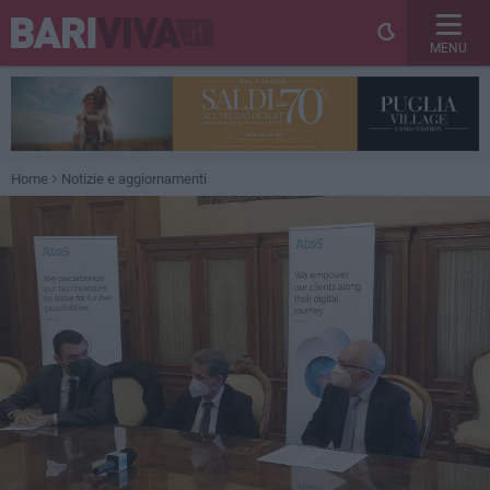
MENU
Home
Notizie e aggiornamenti