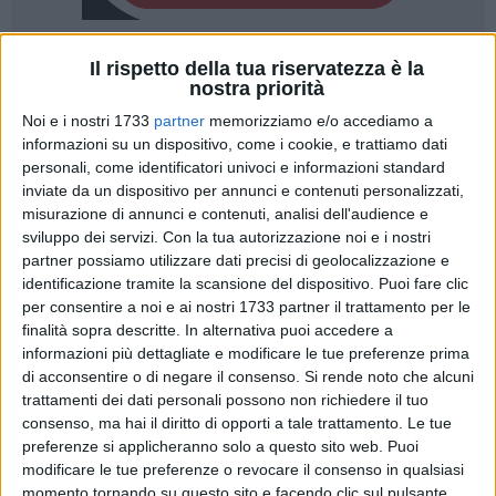
Il rispetto della tua riservatezza è la
nostra priorità
Noi e i nostri 1733
partner
memorizziamo e/o accediamo a
informazioni su un dispositivo, come i cookie, e trattiamo dati
A seguito di segnalazioni pervenute al Comando di via
personali, come identificatori univoci e informazioni standard
Aquilino, nella giornata di ieri la Polizia locale ha provveduto
inviate da un dispositivo per annunci e contenuti personalizzati,
a porre sotto sequestro - ex art. 321 del Codice di Procedura
misurazione di annunci e contenuti, analisi dell'audience e
penale - un'area privata trasformata in una vera e propria
sviluppo dei servizi.
Con la tua autorizzazione noi e i nostri
discarica abusiva a cielo aperto a pochi chilometri dal centro
partner possiamo utilizzare dati precisi di geolocalizzazione e
identificazione tramite la scansione del dispositivo. Puoi fare clic
cittadino, nel quartiere Libertà.
per consentire a noi e ai nostri 1733 partner il trattamento per le
finalità sopra descritte. In alternativa puoi accedere a
All'interno dell'area sequestrata gli agenti di Polizia locale
informazioni più dettagliate e modificare le tue preferenze prima
intervenuti hanno riscontrato l'abbandono illecito di oltre 100
di acconsentire o di negare il consenso.
Si rende noto che alcuni
mq di rifiuti vari, tra cui materiali rivenienti da attività di
trattamenti dei dati personali possono non richiedere il tuo
costruzione e demolizione, miscugli di cemento, mattoni,
consenso, ma hai il diritto di opporti a tale trattamento. Le tue
mattonelle e ceramiche diversi, legno, vetro, plastica, ferro,
preferenze si applicheranno solo a questo sito web. Puoi
modificare le tue preferenze o revocare il consenso in qualsiasi
materiali isolanti, rifiuti urbani domestici e assimilabili
momento tornando su questo sito e facendo clic sul pulsante