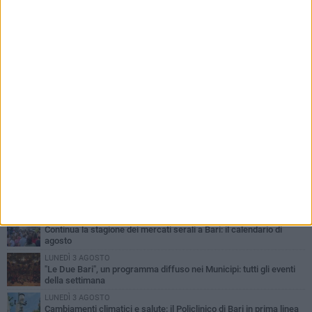
PIÙ LETTI QUESTA SETTIMANA
LUNEDÌ 3 AGOSTO
UEFA Euro 2032, formalizzata la disponibilità dello Stadio San
Nicola. Leccese: «Bari è pronta»
LUNEDÌ 3 AGOSTO
Continua la stagione dei mercati serali a Bari: il calendario di
agosto
LUNEDÌ 3 AGOSTO
"Le Due Bari", un programma diffuso nei Municipi: tutti gli eventi
della settimana
LUNEDÌ 3 AGOSTO
Cambiamenti climatici e salute: il Policlinico di Bari in prima linea