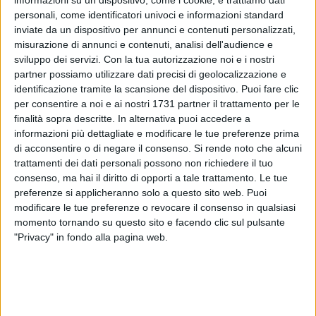
informazioni su un dispositivo, come i cookie, e trattiamo dati
personali, come identificatori univoci e informazioni standard
inviate da un dispositivo per annunci e contenuti personalizzati,
misurazione di annunci e contenuti, analisi dell'audience e
93
A cura di
sviluppo dei servizi.
Con la tua autorizzazione noi e i nostri
LA REDAZIONE
partner possiamo utilizzare dati precisi di geolocalizzazione e
identificazione tramite la scansione del dispositivo. Puoi fare clic
per consentire a noi e ai nostri 1731 partner il trattamento per le
Incidenti si sono verificati nella serata del 4 settembre a Bari,
finalità sopra descritte. In alternativa puoi accedere a
in via Calefati
, davanti al consolato israeliano, da mesi
informazioni più dettagliate e modificare le tue preferenze prima
presidiato dalle forze dell'ordine.
di acconsentire o di negare il consenso.
Si rende noto che alcuni
trattamenti dei dati personali possono non richiedere il tuo
consenso, ma hai il diritto di opporti a tale trattamento. Le tue
Il corteo dei
proPal,
partito dal molo San Nicola a sostegno
preferenze si applicheranno solo a questo sito web. Puoi
della missione della
Global Sumud Flotilla,
si è diretto
modificare le tue preferenze o revocare il consenso in qualsiasi
dapprima su corso Cavour per poi raggiungere via Calefati. I
momento tornando su questo sito e facendo clic sul pulsante
manifestanti, fino ad allora protagonisti di un corteo del tutto
"Privacy" in fondo alla pagina web.
pacifico, si sono quindi avvicinati al consolato al grido di
"Free free Palestine"
e la
Polizia di Stato
è dovuta intervenire
con cariche di alleggerimento per evitare che potessero
entrarvi o creare ulteriori tensioni. Urla, strattonamenti,