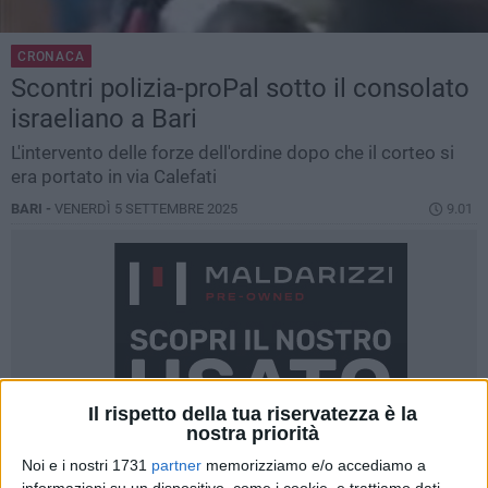
CRONACA
Scontri polizia-proPal sotto il consolato
israeliano a Bari
L'intervento delle forze dell'ordine dopo che il corteo si
era portato in via Calefati
BARI -
VENERDÌ 5 SETTEMBRE 2025
9.01
Il rispetto della tua riservatezza è la
nostra priorità
Noi e i nostri 1731
partner
memorizziamo e/o accediamo a