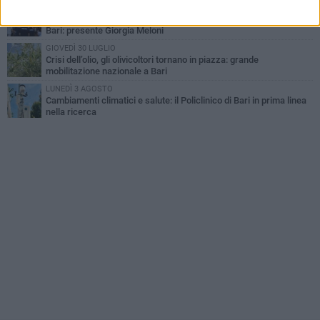
VENERDÌ 31 LUGLIO
Al via l'89ª Campionaria Internazionale della Fiera del Levante di
Bari: presente Giorgia Meloni
GIOVEDÌ 30 LUGLIO
Crisi dell’olio, gli olivicoltori tornano in piazza: grande
mobilitazione nazionale a Bari
LUNEDÌ 3 AGOSTO
Cambiamenti climatici e salute: il Policlinico di Bari in prima linea
nella ricerca