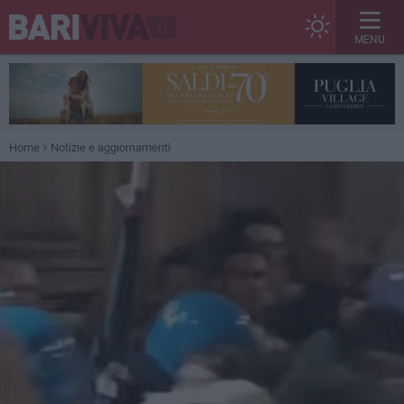
MENU
Home
Notizie e aggiornamenti