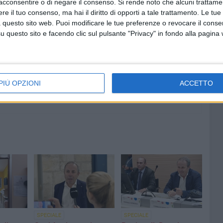
acconsentire o di negare il consenso.
Si rende noto che alcuni trattamen
e il tuo consenso, ma hai il diritto di opporti a tale trattamento. Le tue
8 AGOSTO 2026
 questo sito web. Puoi modificare le tue preferenze o revocare il conse
"Aiutaci a fare i cartoni", parte la
questo sito e facendo clic sul pulsante "Privacy" in fondo alla pagina
campagna per la raccolta sulla
costa barese
PIÙ OPZIONI
ACCETTO
SPECIALE
SPECIALE