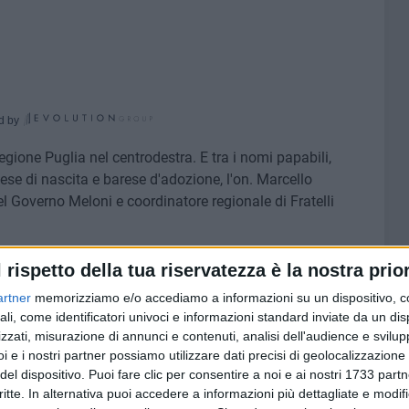
d by
gione Puglia nel centrodestra. E tra i nomi papabili,
zese di nascita e barese d'adozione, l'on. Marcello
 Governo Meloni e coordinatore regionale di Fratelli
a e sicurezza a Manfredonia, Gemmato si è così espresso:
l rispetto della tua riservatezza è la nostra prior
, ma se il contributo mi sarà chiesto per la presidenza
artner
memorizziamo e/o accediamo a informazioni su un dispositivo, c
te. Se la candidatura dovesse toccare a Fratelli d'Italia -
ali, come identificatori univoci e informazioni standard inviate da un di
a diverse possibilità, tra le quali non è esclusa quella del
zzati, misurazione di annunci e contenuti, analisi dell'audience e svilupp
grande onore rappresentare il popolo pugliese».
i e i nostri partner possiamo utilizzare dati precisi di geolocalizzazione 
del dispositivo. Puoi fare clic per consentire a noi e ai nostri 1733 partn
critte. In alternativa puoi accedere a informazioni più dettagliate e modif