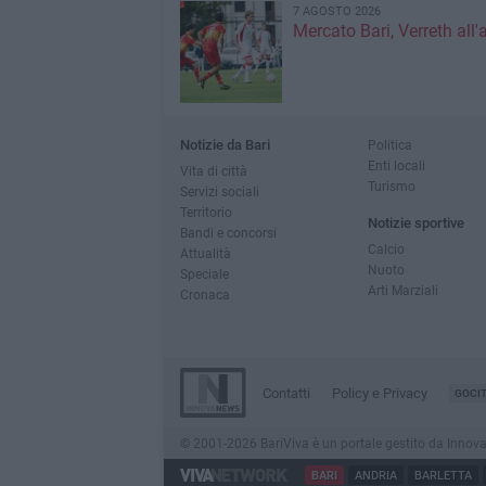
7 AGOSTO 2026
Mercato Bari, Verreth all'
Notizie da Bari
Politica
Enti locali
Vita di città
Turismo
Servizi sociali
Territorio
Notizie sportive
Bandi e concorsi
Calcio
Attualità
Nuoto
Speciale
Arti Marziali
Cronaca
Contatti
Policy e Privacy
GOCI
© 2001-2026 BariViva è un portale gestito da InnovaNew
BARI
ANDRIA
BARLETTA