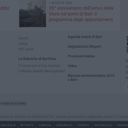
7 AGOSTO 2026
addio
35^ anniversario dell’arrivo della
Vlora nel porto di Bari: il
programma degli appuntamenti
Agenda eventi di Bari
Tennis
Volley
Segnalazioni iReport
Altri sport
Previsioni meteo
Le Rubriche di BariViva
I
T-innova per la tua impresa
Video
R
Il Mondo Wealth Management
B
Elezioni amministrative 2019
t
a Bari
TY NEWS PLATFORM
s srl. Partita iva 08059640725. Testata giornalistica registrata presso il Tribunale di
BISCEGLIE
BITONTO
CANOSA
CERIGNOLA
CORATO
GIOVINAZZO
MARGHE