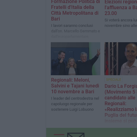
Formazione Politica di
Elezioni region
Fratelli d'Italia della
l'affluenza a Ba
Città Metropolitana di
23.00
Bari
Si voterà ancora lu
I lavori saranno conclusi
novembre sino alle
dall'on. Marcello Gemmato e
dall'europarlamentare,
Michele Picaro
Regionali: Meloni,
SPECIALE
Salvini e Tajani lunedì
Dario La Forgi
10 novembre a Bari
(Movimento 5 S
candidato alle
I leader del centrodestra nel
Regionali:
capoluogo regionale per
«Realizziamo l
sostenere Luigi Lobuono
Puglia del futu
insieme si può
Una candidatura c
dalla volontà di po