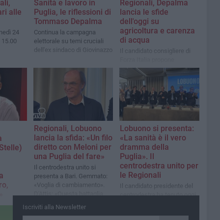
ali,
Sanità e lavoro in
Regionali, Depalma
ri alle
Puglia, le riflessioni di
lancia le sfide
Tommaso Depalma
dell'oggi su
agricoltura e carenza
nedì 24
Continua la campagna
di acqua
 15.00
elettorale su temi cruciali
dell'ex sindaco di Giovinazzo
Il candidato consigliere di
Forza Italia propone
soluzioni guardando anche
ad altre aree del
Mediterraneo
Regionali, Lobuono
Lobuono si presenta:
lancia la sfida: «Un filo
«La sanità è il vero
a
diretto con Meloni per
dramma della
telle)
una Puglia del fare»
Puglia». Il
centrodestra unito per
Il centrodestra unito si
le Regionali
a
presenta a Bari. Gemmato:
ro,
«Voglia di cambiamento».
Il candidato presidente del
»
D'Attis: «Questa battaglia
centrodestra ha tenuto oggi
non è persa, Gigi è il nostro
a Bari la sua prima
he nasce
Iscriviti alla Newsletter
valore aggiunto»
conferenza stampa
rtare una