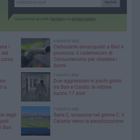
 nuova
Iscriviti
nale
Iscrivendoti accetti i
termini
e la
privacy policy
8 AGOSTO 2026
ana i
Carburante annacquato a Bari e
 del
provincia: il vademecum di
 corso
Consumerismo per chiedere i
danni
7 AGOSTO 2026
ino
Due aggressioni in pochi giorni
ri a
tra Bari e Corato: le vittime
hanno 17 anni
7 AGOSTO 2026
le degli
Serie C, scossone nel girone C: il
poli:
Catania verso la penalizzazione
i Bari