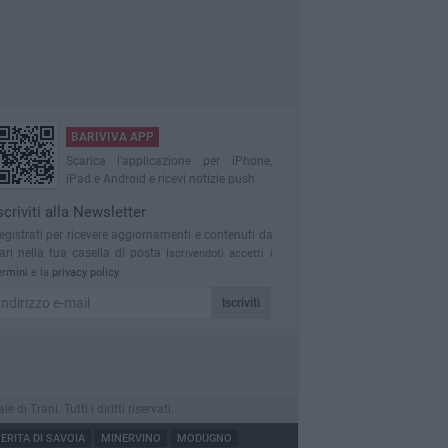
BARIVIVA APP
Scarica l'applicazione per iPhone,
iPad e Android e ricevi notizie push
scriviti alla Newsletter
egistrati per ricevere aggiornamenti e contenuti da
ari nella tua casella di posta
Iscrivendoti accetti i
ermini
e la
privacy policy
Iscriviti
 Trani. Tutti i diritti riservati.
RITA DI SAVOIA
MINERVINO
MODUGNO