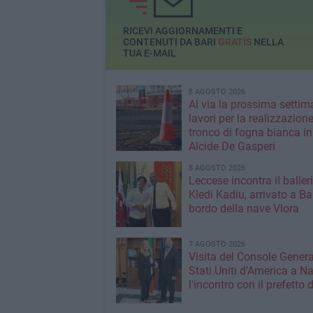
ventata di energia
nella politica regio
RICEVI AGGIORNAMENTI E
CONTENUTI DA BARI
GRATIS
NELLA
TUA E-MAIL
8 AGOSTO 2026
Al via la prossima settim
lavori per la realizzazione
tronco di fogna bianca in
Alcide De Gasperi
8 AGOSTO 2026
Leccese incontra il baller
Kledi Kadiu, arrivato a Ba
bordo della nave Vlora
7 AGOSTO 2026
Visita del Console Genera
Stati Uniti d’America a Na
l'incontro con il prefetto d