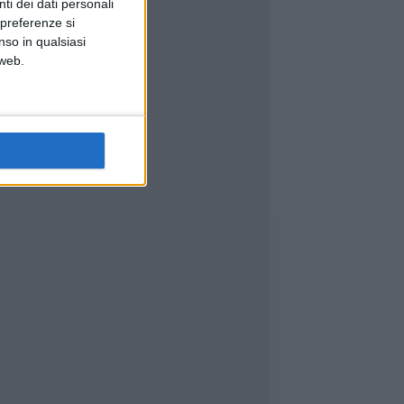
ti dei dati personali
 preferenze si
nso in qualsiasi
 web.