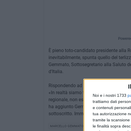
Powere
È pieno toto-candidato presidente alla Re
inevitabilmente, spunta quello del terliz
Gemmato, Sottosegretario alla Saluto del
d'Italia.
Rispondendo ad un incontro su giustizi
I
«In realtà siamo tutti possibili candidati
Noi e i nostri 1733
p
regionale, non esiterò a rispondere presen
trattiamo dati person
ha aggiunto Gemmato - il nostro partito h
e contenuti personali
sottoscritto. Immagino possa essere un 
tua autorizzazione no
tramite la scansione 
le finalità sopra des
MARCELLO GEMMATO
ELEZIONI REGIONALI