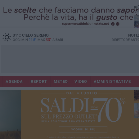
PI
31
°C
CIELO SERENO
NOTI
33°
OGGI MIN
24.5°
MAX
A
BARI
DIRETTORE
ANTO
Lec
Co
AGENDA
IREPORT
METEO
VIDEO
AMMINISTRATIVE
fuo