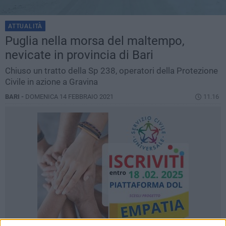
ATTUALITÀ
Puglia nella morsa del maltempo,
nevicate in provincia di Bari
Chiuso un tratto della Sp 238, operatori della Protezione
Civile in azione a Gravina
BARI -
DOMENICA 14 FEBBRAIO 2021
11.16