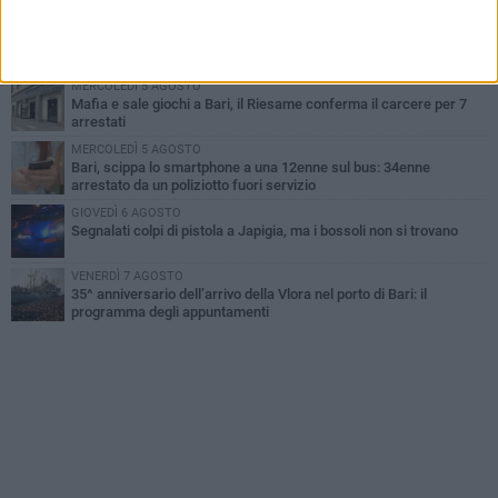
VENERDÌ 7 AGOSTO
A S.Spirito il festival del parcheggio selvaggio sul lungomare
Cristoforo Colombo
MERCOLEDÌ 5 AGOSTO
Mafia e sale giochi a Bari, il Riesame conferma il carcere per 7
arrestati
MERCOLEDÌ 5 AGOSTO
Bari, scippa lo smartphone a una 12enne sul bus: 34enne
arrestato da un poliziotto fuori servizio
GIOVEDÌ 6 AGOSTO
Segnalati colpi di pistola a Japigia, ma i bossoli non si trovano
VENERDÌ 7 AGOSTO
35^ anniversario dell’arrivo della Vlora nel porto di Bari: il
programma degli appuntamenti