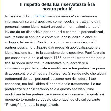
Il rispetto della tua riservatezza è la
nostra priorità
Noi e i nostri 1733
partner
memorizziamo e/o accediamo a
102
informazioni su un dispositivo, come i cookie, e trattiamo dati
personali, come identificatori univoci e informazioni standard
inviate da un dispositivo per annunci e contenuti personalizzati,
La corrente di aria gelida proveniente dalla Siberia ha
misurazione di annunci e contenuti, analisi dell'audience e
portato la neve in alcune zone della Puglia. Gravina si è
sviluppo dei servizi.
Con la tua autorizzazione noi e i nostri
partner possiamo utilizzare dati precisi di geolocalizzazione e
risvegliata imbiancata: gli operatori della Protezione Civile
identificazione tramite la scansione del dispositivo. Puoi fare clic
sono al lavoro per garantire la percorribilità delle strade,
per consentire a noi e ai nostri 1733 partner il trattamento per le
anche in periferia. "Se qualcuno necessitasse di una
finalità sopra descritte. In alternativa puoi accedere a
dotazione di sale per urgenze o per casi di reale bisogno –
informazioni più dettagliate e modificare le tue preferenze prima
spiega il sindaco Alesio Valente – può rivolgersi al comando
di acconsentire o di negare il consenso.
Si rende noto che alcuni
di Polizia locale".
trattamenti dei dati personali possono non richiedere il tuo
consenso, ma hai il diritto di opporti a tale trattamento. Le tue
preferenze si applicheranno solo a questo sito web. Puoi
Neve anche ad Altamura, Cassano e nei comuni
modificare le tue preferenze o revocare il consenso in qualsiasi
dell'entroterra barese. La strada provinciale 238, dal
momento tornando su questo sito e facendo clic sul pulsante
chilometro 30 al 37, è temporaneamente chiusa al traffico.
"Privacy" in fondo alla pagina web.
Sono al lavoro gli spazzaneve della città metropolitana di