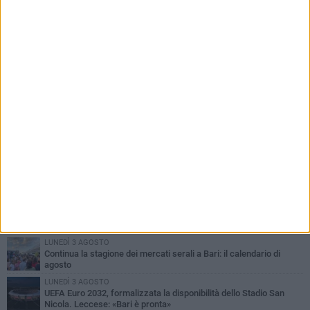
PIÙ LETTI QUESTA SETTIMANA
LUNEDÌ 3 AGOSTO
Continua la stagione dei mercati serali a Bari: il calendario di
agosto
LUNEDÌ 3 AGOSTO
UEFA Euro 2032, formalizzata la disponibilità dello Stadio San
Nicola. Leccese: «Bari è pronta»