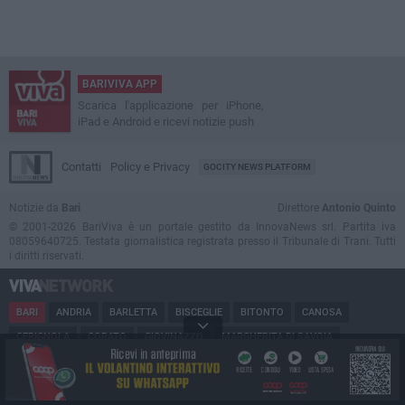
BARIVIVA APP
Scarica l'applicazione per iPhone,
iPad e Android e ricevi notizie push
Contatti
Policy e Privacy
GOCITY NEWS PLATFORM
Notizie da
Bari
Direttore
Antonio Quinto
© 2001-2026 BariViva è un portale gestito da InnovaNews srl. Partita iva
08059640725. Testata giornalistica registrata presso il Tribunale di Trani. Tutti
i diritti riservati.
BARI
ANDRIA
BARLETTA
BISCEGLIE
BITONTO
CANOSA
CERIGNOLA
CORATO
GIOVINAZZO
MARGHERITA DI SAVOIA
MINERVINO
MODUGNO
MOLFETTA
PUGLIA
RUVO
SAN FERDINANDO
SPINAZZOLA
TERLIZZI
TRANI
TRINITAPOLI