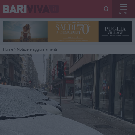
MENU
Home
Notizie e aggiornamenti