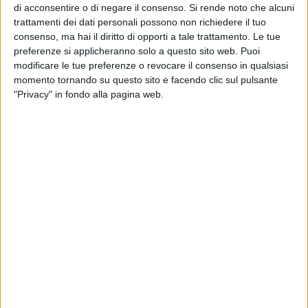
territorio e Pugliapromozione, ha posto al centro del
di acconsentire o di negare il consenso.
Si rende noto che alcuni
workshop riservato ai beneficiari della prima edizione per
trattamenti dei dati personali possono non richiedere il tuo
condividere i risultati, quello che è un tema cruciale:
consenso, ma hai il diritto di opporti a tale trattamento. Le tue
l'accessibilità come leva di trasformazione sociale, culturale
preferenze si applicheranno solo a questo sito web. Puoi
modificare le tue preferenze o revocare il consenso in qualsiasi
ed economica.
momento tornando su questo sito e facendo clic sul pulsante
"Privacy" in fondo alla pagina web.
L'evento ha visto la partecipazione di numerosi
rappresentanti istituzionali, esperti di accessibilità e
progettazione inclusiva, operatori del turismo, cittadini e
beneficiari dei progetti di rete attivati nei territori.
Un viaggio collettivo tra buone pratiche, esperienze dal
basso, storytelling e visioni future, che ha mostrato come il
turismo accessibile non sia un "segmento", ma un modo di
ripensare i territori, le relazioni e le opportunità per tutti.
Ruggiero Mennea
, consigliere regionale delegato al Welfare
della Regione Puglia, ha dichiarato: "Abbiamo raccolto voci,
esperienze e bisogni per costruire una Puglia dove
accoglienza significhi rispetto, dignità e protagonismo.