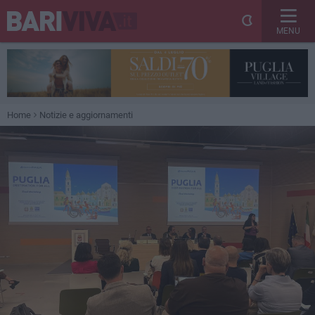
MENU
Home
Notizie e aggiornamenti