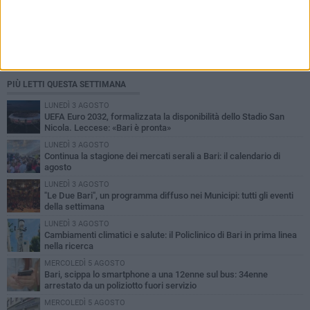
PIÙ LETTI QUESTA SETTIMANA
LUNEDÌ 3 AGOSTO
UEFA Euro 2032, formalizzata la disponibilità dello Stadio San
Nicola. Leccese: «Bari è pronta»
LUNEDÌ 3 AGOSTO
Continua la stagione dei mercati serali a Bari: il calendario di
agosto
LUNEDÌ 3 AGOSTO
"Le Due Bari", un programma diffuso nei Municipi: tutti gli eventi
della settimana
LUNEDÌ 3 AGOSTO
Cambiamenti climatici e salute: il Policlinico di Bari in prima linea
nella ricerca
MERCOLEDÌ 5 AGOSTO
Bari, scippa lo smartphone a una 12enne sul bus: 34enne
arrestato da un poliziotto fuori servizio
MERCOLEDÌ 5 AGOSTO