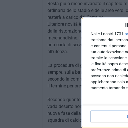
Resta più o meno invariato il capitolo 
ordinaria dello stadio e delle aree verdi 
resterà a carico del Comune.
Ulteriore novità è rappresentata dalla pos
I
dalla ristorazione alle attività ricreative 
Noi e i nostri 1731
p
merchandising, ma con obbligo entro due 
trattiamo dati person
una carta di servizi con gli indicazione d
e contenuti personali
all'utenza.
tua autorizzazione no
tramite la scansione 
le finalità sopra des
La procedura di gara è aperta e la gesti
preferenze prima di 
sempre, sulla base dell'offerta economi
possono non richieder
secondo la commissione, darà prospettiv
applicheranno solo a
Il termine per presentare domanda è fis
momento tornando su 
Secondo quanto raccolto dalla nostra red
vada deserto non dovrebbe esserci e lo s
nuova fase della sua presenza sul territo
squadra di calcio.