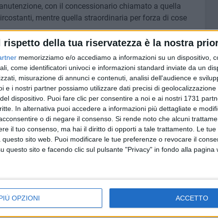
manutenzione, con il concessionario chiamato a quella
circostanti, mentre quella straordinaria per forza di cose
sibilità di sviluppare per il gestore servizi complementari,
l rispetto della tua riservatezza è la nostra prior
e culturali, fino alla gestione degli spazi pubblicitari e del
artner
memorizziamo e/o accediamo a informazioni su un dispositivo, c
mesi dalla stipula del contratto con l'Ente di pubblicare
ali, come identificatori univoci e informazioni standard inviate da un di
egli standard qualitativi che si intendono fornire
zzati, misurazione di annunci e contenuti, analisi dell'audience e svilupp
i e i nostri partner possiamo utilizzare dati precisi di geolocalizzazione 
del dispositivo. Puoi fare clic per consentire a noi e ai nostri 1731 partn
critte. In alternativa puoi accedere a informazioni più dettagliate e modif
one dello stadio San Nicola sarà affidata, come avviene
acconsentire o di negare il consenso.
Si rende noto che alcuni trattamen
camente più vantaggiosa. Sarà premiato il progetto che,
e il tuo consenso, ma hai il diritto di opporti a tale trattamento. Le tue
e qualitative maggiori.
 questo sito web. Puoi modificare le tue preferenze o revocare il conse
sato per le ore 9.00 del 18 maggio prossimo.
questo sito e facendo clic sul pulsante "Privacy" in fondo alla pagina
azione dagli amministratori, il pericolo che il bando
tadio San Nicola potrebbe iniziare ad entrare in una
rio barese. In tanti si augurano legato ai successi della
PIÙ OPZIONI
ACCETTO