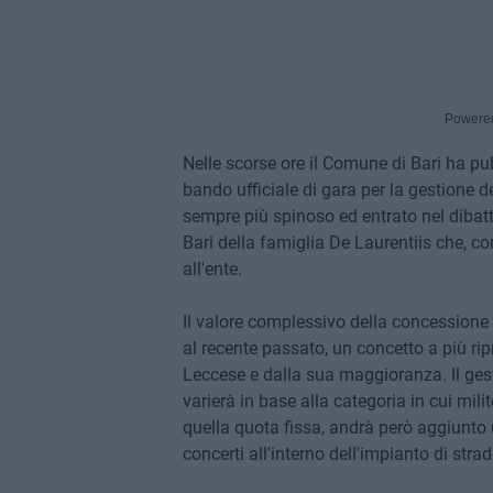
Powere
Nelle scorse ore il Comune di Bari ha pubb
bando ufficiale di gara per la gestione d
sempre più spinoso ed entrato nel dibattit
Bari della famiglia De Laurentiis che, 
all'ente.
Il valore complessivo della concessione è 
al recente passato, un concetto a più ri
Leccese e dalla sua maggioranza. Il ge
varierà in base alla categoria in cui mili
quella quota fissa, andrà però aggiunto 
concerti all'interno dell'impianto di stra