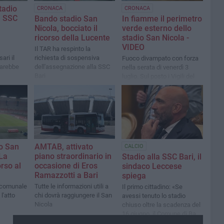
tadio
CRONACA
CRONACA
a SSC
Bando stadio San
In fiamme il perimetro
Nicola, bocciato il
verde esterno dello
ricorso della Lucente
stadio San Nicola -
VIDEO
Il TAR ha respinto la
ri il
richiesta di sospensiva
Fuoco divampato con forza
sarebbe
dell'assegnazione alla SSC
nella serata di venerdì 3
Bari
luglio. Sul posto i Vigili del
Fuoco
o San
AMTAB, attivato
CALCIO
 La
piano straordinario in
Stadio alla SSC Bari, il
rso al
occasione di Eros
sindaco Leccese
Ramazzotti a Bari
spiega
 comunale
Tutte le informazioni utili a
Il primo cittadino: «Se
 l'atto
chi dovrà raggiungere il San
avessi tenuto lo stadio
Nicola
chiuso oltre la scadenza del
16 giugno, il Comune di Bari
sarebbe stato esposto a