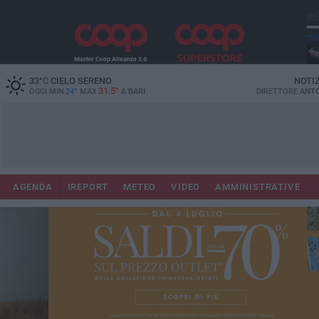
PI
Lec
33
°C
CIELO SERENO
NOTI
31.5°
OGGI MIN
24°
MAX
A
BARI
DIRETTORE
ANTO
AGENDA
IREPORT
METEO
VIDEO
AMMINISTRATIVE
Gi
Bar
ri