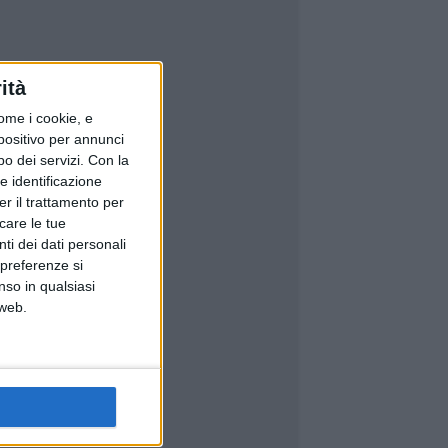
ità
ome i cookie, e
spositivo per annunci
o dei servizi.
Con la
e identificazione
er il trattamento per
icare le tue
ti dei dati personali
 preferenze si
nso in qualsiasi
 web.