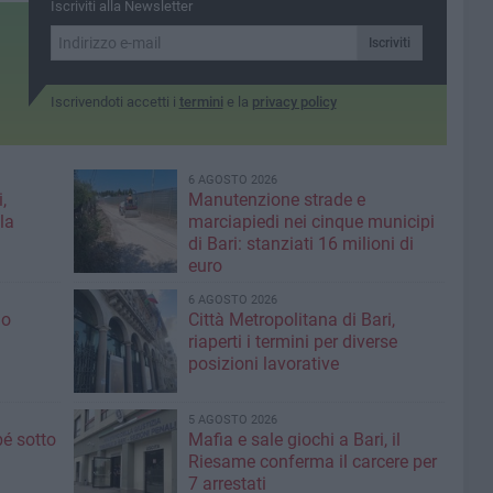
Iscriviti alla Newsletter
contenziosi legali seri, con
ottime probabilità di
Iscriviti
soccombere»
Iscrivendoti accetti i
termini
e la
privacy policy
6 AGOSTO 2026
,
Manutenzione strade e
la
marciapiedi nei cinque municipi
di Bari: stanziati 16 milioni di
euro
6 AGOSTO 2026
io
Città Metropolitana di Bari,
riaperti i termini per diverse
posizioni lavorative
5 AGOSTO 2026
é sotto
Mafia e sale giochi a Bari, il
Riesame conferma il carcere per
7 arrestati