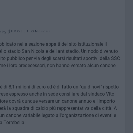
d by
licato nella sezione appalti del sito istituzionale il
ello stadio San Nicola e dell'antistadio. Un nodo divenuto
o pubblico per via degli scarsi risultati sportivi della SSC
come i loro predecessori, non hanno versato alcun canone
di 8,1 milioni di euro ed è di fatto un "quid novi" rispetto
prese espresso anche in sede consiliare dal sindaco Vito
store dovrà dunque versare un canone annuo e l'importo
terà la squadra di calcio più rappresentativa della città. A
un canone variabile legato all'organizzazione di eventi e
da Torrebella.