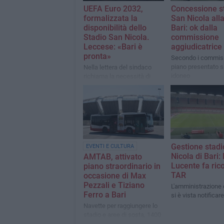
UEFA Euro 2032,
Concessione s
formalizzata la
San Nicola all
disponibilità dello
Bari: ok dalla
Stadio San Nicola.
commissione
Leccese: «Bari è
aggiudicatrice
pronta»
Secondo i commissa
piano presentato 
Nella lettera del sindaco
idoneo
richiama la necessità di
individuare un percorso
sostenibile sotto il profilo
economico
Gestione stadi
EVENTI E CULTURA
Nicola di Bari:
AMTAB, attivato
Lucente fa rico
piano straordinario in
TAR
occasione di Max
Pezzali e Tiziano
L'amministrazione
Ferro a Bari
si è vista notificare
Navette per raggiungere lo
stadio e aree di sosta, 1400
posti auto nel Polipark