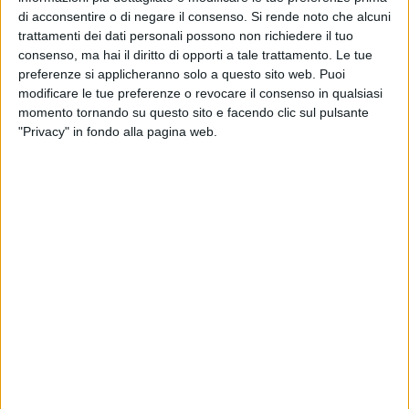
L'indagine ha messo in luce le caratteristiche dell'apparato
di acconsentire o di negare il consenso.
Si rende noto che alcuni
industriale dell'intero territorio metropolitano testimoniando
trattamenti dei dati personali possono non richiedere il tuo
il profilo di un sistema produttivo multisettoriale,
consenso, ma hai il diritto di opporti a tale trattamento. Le tue
territorialmente distribuito fra il capoluogo, il Comune di
preferenze si applicheranno solo a questo sito web. Puoi
Modugno e altri grandi centri come Molfetta, Corato,
modificare le tue preferenze o revocare il consenso in qualsiasi
Altamura, Rutigliano, Putignano, Monopoli - resiliente ed
momento tornando su questo sito e facendo clic sul pulsante
"Privacy" in fondo alla pagina web.
export-oriented, fortemente attrattivo di nuovi investimenti
esterni, con significative presenze non solo di big player
italiani ed esteri ma anche di cluster di Pmi locali, spesso
collegate in supply chain con industrie trainanti, localizzate
non solo nel Barese ma anche nel Nord e all'estero.
Il report, presentato dal professor Federico Pirro, ha subito
indicato, secondo i dati Istat 2020, i principali aggregati
territoriali di contabilità nazionale divisi per provincia in cui
Bari figura al quattordicesimo posto in Italia, al primo in
Puglia, al secondo nel Mezzogiorno alle spalle della Città
metropolitana di Napoli e al primo posto lungo la dorsale
adriatica. Appare evidente che il settore industriale