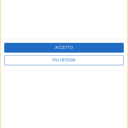
ACCETTO
PIÙ OPZIONI
Altri contenuti a tema
EVENTI E CULTURA
ATTUALITÀ
Energie rinnovabili e lavoro:
Uno sportello per i cittadini
domani l’evento a Porta
ucraini a Bari, stamattina la