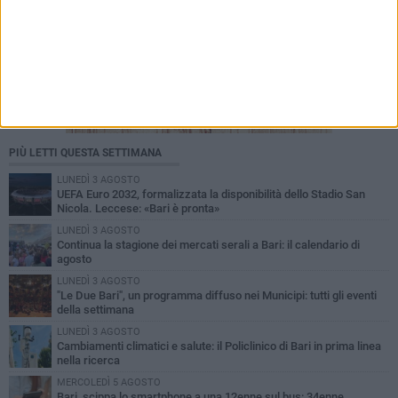
PIÙ LETTI QUESTA SETTIMANA
LUNEDÌ 3 AGOSTO
UEFA Euro 2032, formalizzata la disponibilità dello Stadio San
Nicola. Leccese: «Bari è pronta»
LUNEDÌ 3 AGOSTO
Continua la stagione dei mercati serali a Bari: il calendario di
agosto
LUNEDÌ 3 AGOSTO
"Le Due Bari", un programma diffuso nei Municipi: tutti gli eventi
della settimana
LUNEDÌ 3 AGOSTO
Cambiamenti climatici e salute: il Policlinico di Bari in prima linea
nella ricerca
MERCOLEDÌ 5 AGOSTO
Bari, scippa lo smartphone a una 12enne sul bus: 34enne