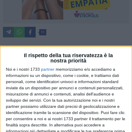
11
Il rispetto della tua riservatezza è la
È stata presentata questa mattina, negli spazi di Porta
nostra priorità
Futuro, l'indagine conoscitiva sull'apparato produttivo e
industriale dell'Area metropolitana realizzata dal CESDIM -
Noi e i nostri 1733
partner
memorizziamo e/o accediamo a
informazioni su un dispositivo, come i cookie, e trattiamo dati
Centro studi e documentazione sull'industria nel
personali, come identificatori univoci e informazioni standard
Mezzogiorno dell'Università degli Studi di Bari Aldo Moro in
inviate da un dispositivo per annunci e contenuti personalizzati,
collaborazione con il progetto "One Stop Shop - Invest in
misurazione di annunci e contenuti, analisi dell'audience e
Bari", avviato ad ottobre del 2022. L'analisi è promossa dalla
sviluppo dei servizi.
Con la tua autorizzazione noi e i nostri
Città metropolitana di Bari al fine di valorizzare il network tra
partner possiamo utilizzare dati precisi di geolocalizzazione e
le istituzioni coinvolte nei processi di attrazione di
identificazione tramite la scansione del dispositivo. Puoi fare clic
investimenti e sviluppo delle attività imprenditoriali.
per consentire a noi e ai nostri 1733 partner il trattamento per le
finalità sopra descritte. In alternativa puoi accedere a
informazioni più dettagliate e modificare le tue preferenze prima