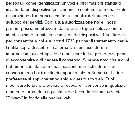
personali, come identificatori univoci e informazioni standard
inviate da un dispositivo per annunci e contenuti personalizzati,
misurazione di annunci e contenuti, analisi dell'audience e
sviluppo dei servizi.
Con la tua autorizzazione noi e i nostri
1
partner possiamo utilizzare dati precisi di geolocalizzazione e
identificazione tramite la scansione del dispositivo. Puoi fare clic
per consentire a noi e ai nostri 1733 partner il trattamento per le
finalità sopra descritte. In alternativa puoi accedere a
Nella sala Di Jeso, al secondo piano del palazzo della
informazioni più dettagliate e modificare le tue preferenze prima
presidenza della
Regione Puglia sono p
revisti a partire
dalle
di acconsentire o di negare il consenso.
Si rende noto che alcuni
11
gli interventi del ministro per la Pubblica
trattamenti dei dati personali possono non richiedere il tuo
amministrazione, senatore
Paolo Zangrillo
, del presidente
consenso, ma hai il diritto di opporti a tale trattamento. Le tue
della Regione Puglia,
Michele Emiliano,
e della presidente
preferenze si applicheranno solo a questo sito web. Puoi
della Scuola nazionale dell'amministrazione,
Paola
modificare le tue preferenze o revocare il consenso in qualsiasi
Severino
.
momento tornando su questo sito e facendo clic sul pulsante
"Privacy" in fondo alla pagina web.
La vicepresidente
Vita Maria Surico
porterà i saluti della
Fondazione istituto pugliese di Ricerche economiche e
sociali – Ipres.