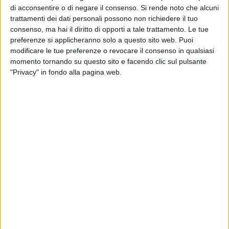
elezioni e i suoi progetti per il futuro, con le amministrative
di acconsentire o di negare il consenso.
Si rende noto che alcuni
nella nostra città alle porte (il mandato dell'attuale
trattamenti dei dati personali possono non richiedere il tuo
amministrazione giunge al termine nel 2019).
consenso, ma hai il diritto di opporti a tale trattamento. Le tue
preferenze si applicheranno solo a questo sito web. Puoi
modificare le tue preferenze o revocare il consenso in qualsiasi
Filippo Melchiorre, consigliere comunale di Bari e
momento tornando su questo sito e facendo clic sul pulsante
candidato al Senato per Fratelli d'Italia, possiamo definirla
"Privacy" in fondo alla pagina web.
uno dei grandi esclusi di questa tornata elettorale, come
commenta questo risultato?
Posso dire che ha prevalso il voto di protesta rispetto al voto
di proposta, e come tutti i voti di protesta avrà una durata
essendo una moda. Prima o poi i cittadini si renderanno
conto che col voto di protesta non si costruisce e
ritorneranno dalla rabbia alla ragione. Personalmente ho
ottenuto un bel risultato, avendo avuto quasi 78 mila voti,
dal quale ripartiremo già dalle prossime amministrative a
Bari del 2019.
Vi aspettavate che il Movimento 5 Stelle potesse fare