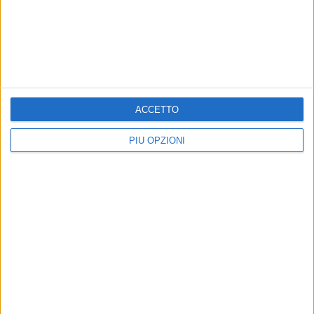
ACCETTO
PIÙ OPZIONI
Altri contenuti a tema
ATTUALITÀ
ATTUALITÀ
Raduno nei pressi del
Situazione Juve Stabia,
murales per Igor Protti:
Melchiorre (FdI) chiede
presente anche Melchiorre
convocazione urgente a