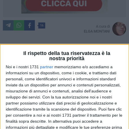
16
A cura di
ELGA MONTANI
Il rispetto della tua riservatezza è la
Le elezioni politiche di domenica continuano a destare
nostra priorità
sorpresa. Dopo il plebiscito a favore del Movimento 5 Stelle
Noi e i nostri 1731
partner
memorizziamo e/o accediamo a
che in Puglia si è aggiudicato tutti i seggi dell'uninominale,
informazioni su un dispositivo, come i cookie, e trattiamo dati
anche i seggi assegnati con il proporzionale vengono
personali, come identificatori univoci e informazioni standard
assegnati un po' a sorpresa. Tra i grandi esclusi di questa
inviate da un dispositivo per annunci e contenuti personalizzati,
tornata elettorale c'è il consigliere comunale di Bari, Filippo
misurazione di annunci e contenuti, analisi dell'audience e
Melchiorre, candidato al Senato con Fratelli d'Italia.
sviluppo dei servizi.
Con la tua autorizzazione noi e i nostri
Nonostante nel suo collegio abbia ottenuto 77135 voti
partner possiamo utilizzare dati precisi di geolocalizzazione e
identificazione tramite la scansione del dispositivo. Puoi fare clic
nessuna "poltrona" gli è stata assegnata, anche a causa del
per consentire a noi e ai nostri 1731 partner il trattamento per le
risultato sotto le aspettative del suo partito. Abbiamo
finalità sopra descritte. In alternativa puoi accedere a
cercato di capire insieme a lui cosa non è andato in queste
informazioni più dettagliate e modificare le tue preferenze prima