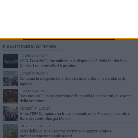
PIÙ LETTI QUESTA SETTIMANA
LUNEDÌ 3 AGOSTO
UEFA Euro 2032, formalizzata la disponibilità dello Stadio San
Nicola. Leccese: «Bari è pronta»
LUNEDÌ 3 AGOSTO
Continua la stagione dei mercati serali a Bari: il calendario di
agosto
LUNEDÌ 3 AGOSTO
"Le Due Bari", un programma diffuso nei Municipi: tutti gli eventi
della settimana
VENERDÌ 31 LUGLIO
Al via l'89ª Campionaria Internazionale della Fiera del Levante di
Bari: presente Giorgia Meloni
GIOVEDÌ 30 LUGLIO
Crisi dell’olio, gli olivicoltori tornano in piazza: grande
mobilitazione nazionale a Bari