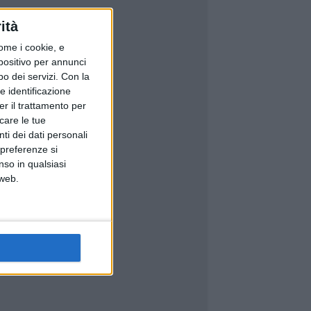
ità
ome i cookie, e
spositivo per annunci
o dei servizi.
Con la
e identificazione
er il trattamento per
icare le tue
ti dei dati personali
 preferenze si
nso in qualsiasi
 web.