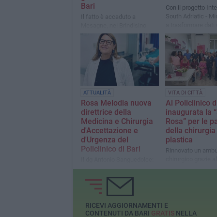
Bari
Con il progetto Int
South Adriatic - M
Il fatto è accaduto a
a trasformare dati 
Mesagne, nel Brindisino
e sanitari in strume
prevenire i rischi e
rafforzare la resili
sistemi sanitari
ATTUALITÀ
VITA DI CITTÀ
Rosa Melodia nuova
Al Policlinico d
direttrice della
inaugurata la 
Medicina e Chirurgia
Rosa” per le pa
d'Accettazione e
della chirurgia
d'Urgenza del
plastica
Policlinico di Bari
Rinnovato un ambu
chirurgico grazie al
Il dg Antonio Sanguedolce:
donazione dell’ass
"Affidiamo il Pronto
“Noi ci rialziamo s
soccorso a una
Maria Di Giulio
professionista di grande
esperienza”
RICEVI AGGIORNAMENTI E
CONTENUTI DA BARI
GRATIS
NELLA