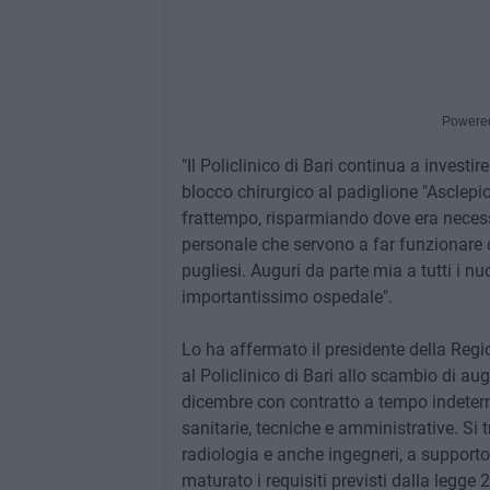
Powere
"Il Policlinico di Bari continua a invest
blocco chirurgico al padiglione "Asclepios
frattempo, risparmiando dove era necessar
personale che servono a far funzionare q
pugliesi. Auguri da parte mia a tutti i nu
importantissimo ospedale".
Lo ha affermato il presidente della Reg
al Policlinico di Bari allo scambio di aug
dicembre con contratto a tempo indetermi
sanitarie, tecniche e amministrative. Si trat
radiologia e anche ingegneri, a supporto
maturato i requisiti previsti dalla legge 