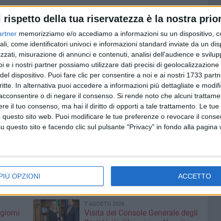
l rispetto della tua riservatezza è la nostra prior
re
"offrire una prospettiva di lavoro stabile a tanti giovani
rio durante la pandemia, consente soprattutto alla nostra
artner
memorizziamo e/o accediamo a informazioni su un dispositivo, c
 organico e pianificare al meglio le attività delle unità
ali, come identificatori univoci e informazioni standard inviate da un di
zzati, misurazione di annunci e contenuti, analisi dell'audience e svilupp
cializzazione medica e chirurgica all'altezza delle attese
i e i nostri partner possiamo utilizzare dati precisi di geolocalizzazione 
del dispositivo. Puoi fare clic per consentire a noi e ai nostri 1733 partn
critte. In alternativa puoi accedere a informazioni più dettagliate e modif
acconsentire o di negare il consenso.
Si rende noto che alcuni trattamen
e il tuo consenso, ma hai il diritto di opporti a tale trattamento. Le tue
 questo sito web. Puoi modificare le tue preferenze o revocare il conse
questo sito e facendo clic sul pulsante "Privacy" in fondo alla pagina
PIÙ OPZIONI
ACCETTO
7 AGOSTO 2026
giorni
Visita del Console Generale degli