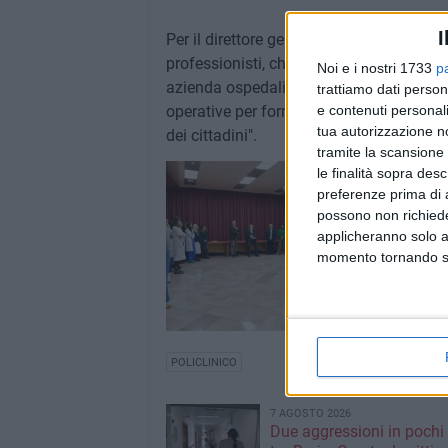
I
Per il direttore generale,
Giovanni Miglio
professionisti, chiamati ad operare prop
Noi e i nostri 1733
p
azienda ospedaliera di colmare carenze di
trattiamo dati person
e contenuti personali
operative per fornire risposte di alta spe
tua autorizzazione no
dei cittadini".
tramite la scansione 
le finalità sopra des
preferenze prima di 
possono non richieder
applicheranno solo a
momento tornando su 
POLICLINICO
7 AGOSTO 2026
Due aggressioni in pochi 