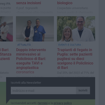
senza incisioni
biologico
erreg IPA
ica punta
Il prof. Signorelli:
L’ospedale universitario
climatici
«Eseguiamo oltre cinquanta
barese punto di riferimento
nti per
procedure all'anno per
della ortopedia ‘moderna’:
patologie dell'ipofisi,
dalla pianificazione con
enza dei
prevalentemente di natura
modello 3D alle terapie
tumorale»
biologiche per evitare la
protesi nei pazienti giovani
ATTUALITÀ
EVENTI E CULTURA
i Bari
Doppio intervento
Trapianti di fegato in
“Stanza
mininvasivo al
Puglia: sette pazienti
zienti
Policlinico di Bari:
pugliesi su dieci
eseguite TAVI e
scelgono il Policlinico
angioplastica
di Bari
coronarica
latorio
Dal 35% del 2022 al 71% del
la
2025: cresce l'attrattività del
Operazione salvavita
ociazione
Centro Trapianti Fegato di
dell’equipe della cardiologia
Iscriviti alla Newsletter
empre” di
Bari grazie a percorsi
universitaria diretta dal prof.
multidisciplinari e tempi di
Marco Ciccone e dall’equipe
Iscriviti
accesso ridotti
di emodinamica di Filippo
Masi
Iscrivendoti accetti i
termini
e la
privacy policy