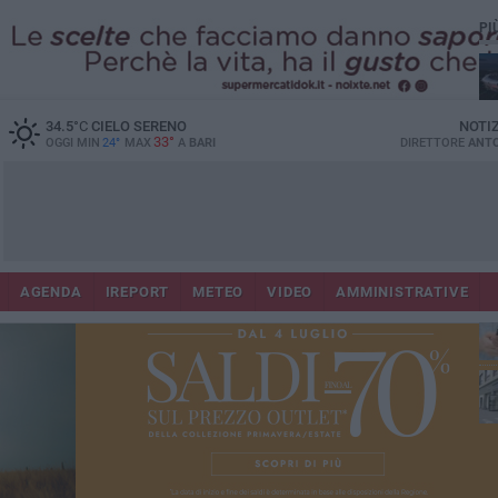
PI
Lec
34.5
°C
CIELO SERENO
NOTI
33°
OGGI MIN
24°
MAX
A
BARI
DIRETTORE
ANTO
AGENDA
IREPORT
METEO
VIDEO
AMMINISTRATIVE
ri
fuo