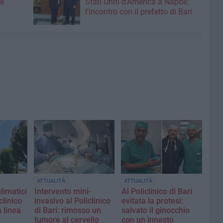
me
Stati Uniti d’America a Napoli:
l'incontro con il prefetto di Bari
ATTUALITÀ
ATTUALITÀ
limatici
Intervento mini-
Al Policlinico di Bari
clinico
invasivo al Policlinico
evitata la protesi:
a linea
di Bari: rimosso un
salvato il ginocchio
tumore al cervello
con un innesto