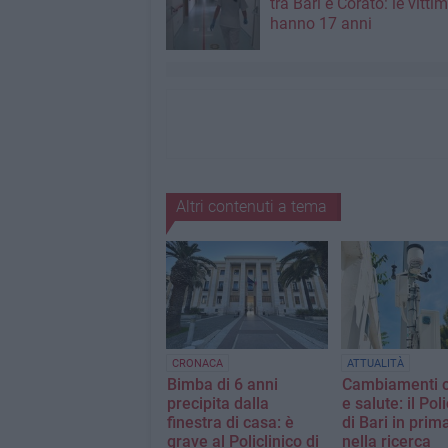
tra Bari e Corato: le vitti
hanno 17 anni
Altri contenuti a tema
CRONACA
ATTUALITÀ
Bimba di 6 anni
Cambiamenti c
precipita dalla
e salute: il Poli
finestra di casa: è
di Bari in prim
grave al Policlinico di
nella ricerca