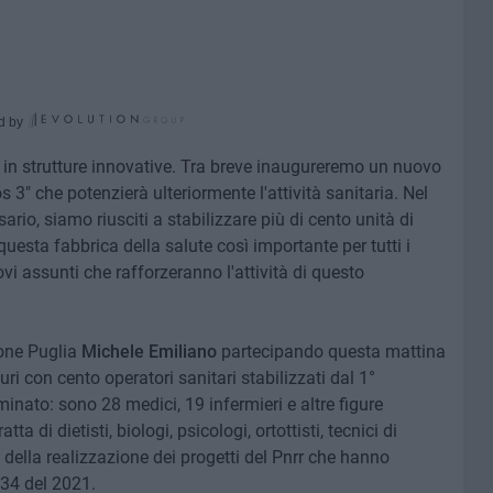
d by
ire in strutture innovative. Tra breve inaugureremo un nuovo
 3" che potenzierà ulteriormente l'attività sanitaria. Nel
io, siamo riusciti a stabilizzare più di cento unità di
uesta fabbrica della salute così importante per tutti i
ovi assunti che rafforzeranno l'attività di questo
ione Puglia
Michele Emiliano
partecipando questa mattina
uri con cento operatori sanitari stabilizzati dal 1°
nato: sono 28 medici, 19 infermieri e altre figure
ta di dietisti, biologi, psicologi, ortottisti, tecnici di
 della realizzazione dei progetti del Pnrr che hanno
234 del 2021.