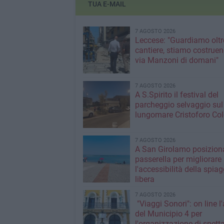
TUA E-MAIL
7 AGOSTO 2026
Leccese: "Guardiamo oltre
cantiere, stiamo costruen
via Manzoni di domani"
7 AGOSTO 2026
A S.Spirito il festival del
parcheggio selvaggio sul
lungomare Cristoforo C
7 AGOSTO 2026
A San Girolamo posiziona
passerella per migliorare
l'accessibilità della spiag
libera
7 AGOSTO 2026
"Viaggi Sonori": on line l
del Municipio 4 per
l'organizzazione di spetta