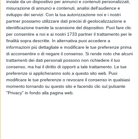
merito a eventuali considerazioni sul tema. Infatti, sarà
inviate da un dispositivo per annunci e contenuti personalizzati,
misurazione di annunci e contenuti, analisi dell'audience e
proprio il Consiglio comunale, per volere del sindaco, ad
sviluppo dei servizi.
Con la tua autorizzazione noi e i nostri
approvare la procedura ad evidenza pubblica per
partner possiamo utilizzare dati precisi di geolocalizzazione e
l'affidamento dello stadio comunale, che verosimilmente
identificazione tramite la scansione del dispositivo. Puoi fare clic
approderà in aula entro la seconda settimana di marzo.
per consentire a noi e ai nostri 1733 partner il trattamento per le
finalità sopra descritte. In alternativa puoi accedere a
L'amministrazione comunale, in conformità agli artt. 14
informazioni più dettagliate e modificare le tue preferenze prima
comma 1 lett. a) e 15 del d.lgs. 201/2022, assicurando la
di acconsentire o di negare il consenso.
Si rende noto che alcuni
trattamenti dei dati personali possono non richiedere il tuo
parità tra gli operatori, garantendo un'adeguata
consenso, ma hai il diritto di opporti a tale trattamento. Le tue
informazione alla collettività e definendo, quale tipologia
preferenze si applicheranno solo a questo sito web. Puoi
contrattuale, quella della "concessione di servizi", ha
modificare le tue preferenze o revocare il consenso in qualsiasi
intenzione di procedere con l'affidamento della gestione
momento tornando su questo sito e facendo clic sul pulsante
dell'impianto sportivo a soggetti terzi da individuare tramite
"Privacy" in fondo alla pagina web.
procedura a evidenza pubblica per garantire trasparenza e
concorrenza.
La nuova concessione avrà una durata quinquennale, il che
da un lato garantisce al concessionario un tempo congruo
per effettuare investimenti, dall'altro non è troppo vincolante