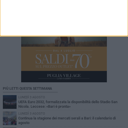
degli studi professionali
PIÙ LETTI QUESTA SETTIMANA
LUNEDÌ 3 AGOSTO
UEFA Euro 2032, formalizzata la disponibilità dello Stadio San
Nicola. Leccese: «Bari è pronta»
LUNEDÌ 3 AGOSTO
Continua la stagione dei mercati serali a Bari: il calendario di
agosto