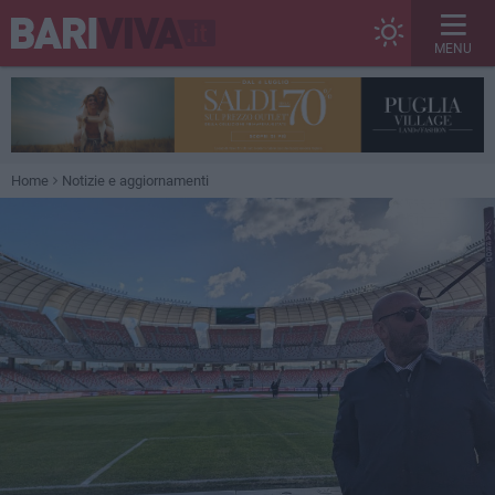
MENU
Home
Notizie e aggiornamenti