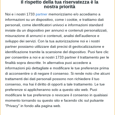
Il rispetto della tua riservatezza è la
nostra priorità
Noi e i nostri 1733
partner
memorizziamo e/o accediamo a
informazioni su un dispositivo, come i cookie, e trattiamo dati
personali, come identificatori univoci e informazioni standard
inviate da un dispositivo per annunci e contenuti personalizzati,
misurazione di annunci e contenuti, analisi dell'audience e
sviluppo dei servizi.
Con la tua autorizzazione noi e i nostri
partner possiamo utilizzare dati precisi di geolocalizzazione e
identificazione tramite la scansione del dispositivo. Puoi fare clic
Il Consiglio metropolitano ha approvato il Protocollo d'Intesa
per consentire a noi e ai nostri 1733 partner il trattamento per le
per l'utilizzo in orario extracurricolare delle palestre e degli
finalità sopra descritte. In alternativa puoi accedere a
spazi sportivi degli istituti di istruzione secondaria di II
informazioni più dettagliate e modificare le tue preferenze prima
grado. L'accordo sarà sottoscritto con il CONI Puglia, il
di acconsentire o di negare il consenso.
Si rende noto che alcuni
Comitato Italiano Paralimpico e l'Ufficio Scolastico
trattamenti dei dati personali possono non richiedere il tuo
consenso, ma hai il diritto di opporti a tale trattamento. Le tue
Regionale per la Puglia per rispondere in modo strutturato
preferenze si applicheranno solo a questo sito web. Puoi
alla crescente domanda di spazi per la pratica sportiva,
modificare le tue preferenze o revocare il consenso in qualsiasi
valorizzando le strutture esistenti nel rispetto delle attività
momento tornando su questo sito e facendo clic sul pulsante
didattiche e della sicurezza.
"Privacy" in fondo alla pagina web.