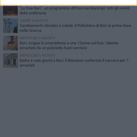
LUNEDÌ 3 AGOSTO
"Le Due Bari", un programma diffuso nei Municipi: tutti gli eventi
della settimana
LUNEDÌ 3 AGOSTO
Cambiamenti climatici e salute: il Policlinico di Bari in prima linea
nella ricerca
MERCOLEDÌ 5 AGOSTO
Bari, scippa lo smartphone a una 12enne sul bus: 34enne
arrestato da un poliziotto fuori servizio
MERCOLEDÌ 5 AGOSTO
Mafia e sale giochi a Bari, il Riesame conferma il carcere per 7
arrestati