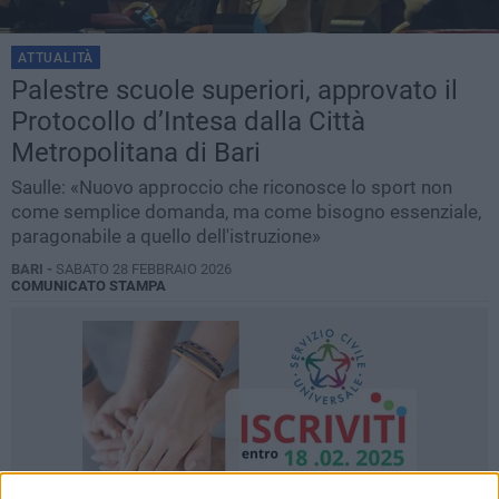
ATTUALITÀ
Palestre scuole superiori, approvato il
Protocollo d’Intesa dalla Città
Metropolitana di Bari
Saulle: «Nuovo approccio che riconosce lo sport non
come semplice domanda, ma come bisogno essenziale,
paragonabile a quello dell'istruzione»
BARI -
SABATO 28 FEBBRAIO 2026
COMUNICATO STAMPA