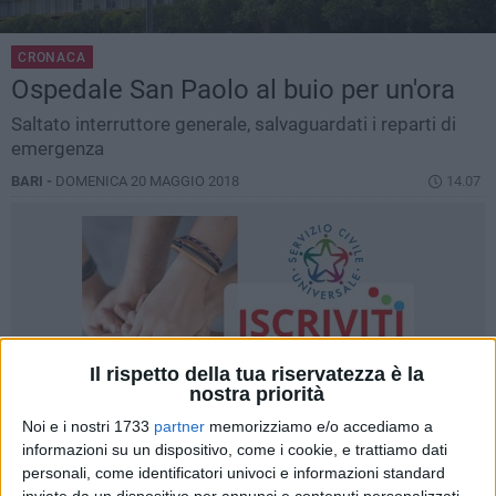
CRONACA
Ospedale San Paolo al buio per un'ora
Saltato interruttore generale, salvaguardati i reparti di
emergenza
BARI -
DOMENICA 20 MAGGIO 2018
14.07
Il rispetto della tua riservatezza è la
nostra priorità
Noi e i nostri 1733
partner
memorizziamo e/o accediamo a
informazioni su un dispositivo, come i cookie, e trattiamo dati
personali, come identificatori univoci e informazioni standard
inviate da un dispositivo per annunci e contenuti personalizzati,