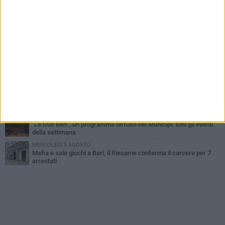
VENERDÌ 7 AGOSTO
A S.Spirito il festival del parcheggio selvaggio sul lungomare
Cristoforo Colombo
GIOVEDÌ 6 AGOSTO
Città Metropolitana di Bari, riaperti i termini per diverse posizioni
lavorative
LUNEDÌ 3 AGOSTO
Continua la stagione dei mercati serali a Bari: il calendario di
agosto
LUNEDÌ 3 AGOSTO
UEFA Euro 2032, formalizzata la disponibilità dello Stadio San
Nicola. Leccese: «Bari è pronta»
LUNEDÌ 3 AGOSTO
"Le Due Bari", un programma diffuso nei Municipi: tutti gli eventi
della settimana
MERCOLEDÌ 5 AGOSTO
Mafia e sale giochi a Bari, il Riesame conferma il carcere per 7
arrestati