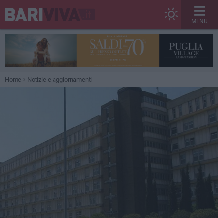
MENU
Home
Notizie e aggiornamenti