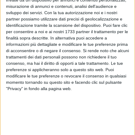
misurazione di annunci e contenuti, analisi dell'audience e
5
sviluppo dei servizi.
Con la tua autorizzazione noi e i nostri
partner possiamo utilizzare dati precisi di geolocalizzazione e
identificazione tramite la scansione del dispositivo. Puoi fare clic
per consentire a noi e ai nostri 1733 partner il trattamento per le
È durato un' ora il black out che questa mattina ha mandato
finalità sopra descritte. In alternativa puoi accedere a
in tilt l'Ospedale San Paolo. La causa, secondo i tecnici
informazioni più dettagliate e modificare le tue preferenze prima
sarebbe un malfunzionamento dell'interruttore generale.
di acconsentire o di negare il consenso.
Si rende noto che alcuni
Senza alimentazione quindi reparti, pronto soccorso e sale
trattamenti dei dati personali possono non richiedere il tuo
consenso, ma hai il diritto di opporti a tale trattamento. Le tue
operatorie. Per i reparti di emergenza invece un generatore
preferenze si applicheranno solo a questo sito web. Puoi
ha riattivato la corrente nel giro di qualche minuto. Le
modificare le tue preferenze o revocare il consenso in qualsiasi
squadre di tecnici si sono messe al lavoro e hanno riportato
momento tornando su questo sito e facendo clic sul pulsante
tutto alla normalità. Al San Paolo sono in corso lavori di
"Privacy" in fondo alla pagina web.
manutenzione anche dell'impianto elettrico.
9 AGOSTO 2026
Controlli dei NAS nel Barese: una licenza
sospesa e 27mila prodotti sequestrati