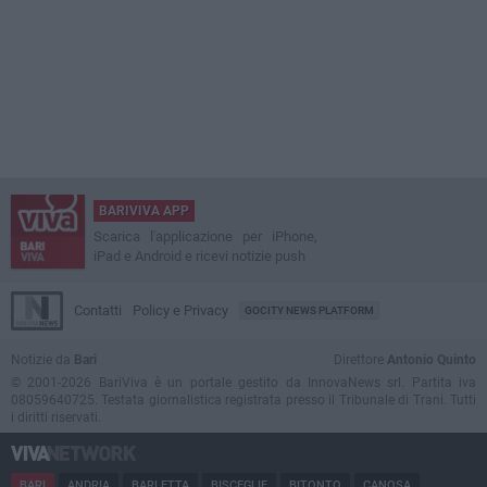
BARIVIVA APP
Scarica l'applicazione per iPhone,
iPad e Android e ricevi notizie push
Contatti
Policy e Privacy
GOCITY NEWS PLATFORM
Notizie da
Bari
Direttore
Antonio Quinto
© 2001-2026 BariViva è un portale gestito da InnovaNews srl. Partita iva
08059640725. Testata giornalistica registrata presso il Tribunale di Trani. Tutti
i diritti riservati.
BARI
ANDRIA
BARLETTA
BISCEGLIE
BITONTO
CANOSA