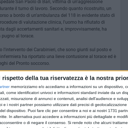
ospedale San Paolo di Bari, vittima di un'aggressione
urante il turno di lavoro. Secondo quanto ricostruito, un
orso a bordo di un'ambulanza del 118 in evidente stato di
rocedure di valutazione clinica, l'uomo ha rifiutato di
ista dagli accertamenti sanitari e, improvvisamente, ha
 pugno al torace.
 l'intervento dei Carabinieri, che sono giunti sul posto e
infermiera ha riportato una lieve contusione al torace ed è
eghi del Pronto soccorso.
ndanna con fermezza l'ennesimo episodio di violenza ai
l rispetto della tua riservatezza è la nostra prior
piena vicinanza alla professionista aggredita, ribadendo
artner
memorizziamo e/o accediamo a informazioni su un dispositivo, c
i giorno opera nei servizi di emergenza per garantire
ali, come identificatori univoci e informazioni standard inviate da un di
zzati, misurazione di annunci e contenuti, analisi dell'audience e svilupp
i e i nostri partner possiamo utilizzare dati precisi di geolocalizzazione 
del dispositivo. Puoi fare clic per consentire a noi e ai nostri 1731 partn
critte. In alternativa puoi accedere a informazioni più dettagliate e modif
acconsentire o di negare il consenso.
Si rende noto che alcuni trattamen
6 AGOSTO 2026