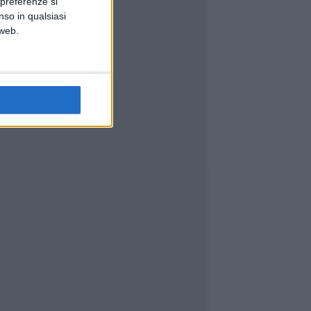
 preferenze si
nso in qualsiasi
 web.