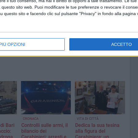
e il tuo consenso, ma hai il diritto di opporti a tale trattamento. Le tue
:
Segnalati colpi di pistola a
 questo sito web. Puoi modificare le tue preferenze o revocare il conse
Comune
Japigia, ma i bossoli non si
questo sito e facendo clic sul pulsante "Privacy" in fondo alla pagina
trovano
PIÙ OPZIONI
ACCETTO
CRONACA
VITA DI CITTÀ
 di Bari
Controlli sulle armi, il
Dedica la sua tesina
accio:
bilancio dei
alla figura del
 droga
Carabinieri: arresti e
Carabiniere: un