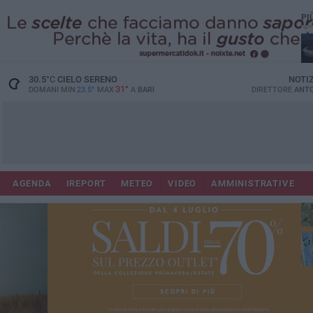
PI
Lec
30.5
°C
CIELO SERENO
NOTI
31°
DOMANI MIN
23.5°
MAX
A
BARI
DIRETTORE
ANTO
AGENDA
IREPORT
METEO
VIDEO
AMMINISTRATIVE
Gi
Bar
ri