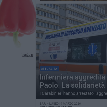
ATTUALITÀ
Infermiera aggredita
Paolo. La solidarietà 
I Carabinieri hanno arrestato l'aggr
BARI -
LUNEDÌ 9 MARZO 2026