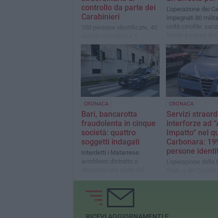
controllo da parte dei
L'operazione dei Ca
Carabinieri
impegnati 80 milita
unità cinofile: san
100 persone identificate, 40
locale a causa di 
veicoli controllati e 5
igieniche
sanzioni amministrative a
carico di altrettanti
conducenti di monopattini
CRONACA
CRONACA
Bari, bancarotta
Servizi straord
fraudolenta in cinque
interforze ad “
società: quattro
Impatto” nel q
soggetti indagati
Carbonara: 19
persone identi
Interdetti i Matarrese:
avrebbero distratto o
L'operazione della P
dissipato una parte del
Stato e dei Carabin
patrimonio delle società,
pari a oltre 18 milioni di euro
RICEVI AGGIORNAMENTI E