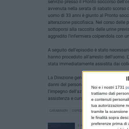
servizio presso il Pronto soccorso dell'
avvenuta nella serata di sabato scorso d
uomo di 33 anni è giunto al Pronto socc
alterazione psicofisica. Nel corso delle p
sottoporsi alla raccolta delle urine prev
aggredito l'infermiera colpendola con un
A seguito dell'episodio è stato necessario
hanno proceduto all'arresto dell'uomo. L'
stata immediatamente assistita dai coll
La Direzione generale della ASL Bari co
I
danni del personale sanitario e rinnova 
Noi e i nostri 1731
p
l'impegno dell'azienda a tutelare chi ogn
trattiamo dati person
assistenza e cura ai cittadini.
e contenuti personali
tua autorizzazione no
CARABINIERI
OSPEDALE SAN PAOLO
tramite la scansione 
le finalità sopra des
preferenze prima di 
6 AGOSTO 2026