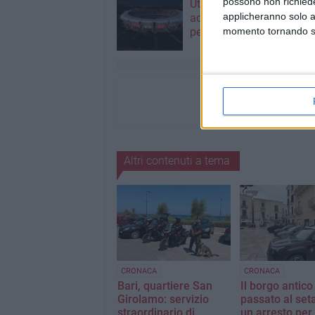
possono non richieder
Utilizzo stadio San Nicola
applicheranno solo a
accordo tra SSC Bari e 
momento tornando su 
per tre mesi
Altri contenuti a tema
CRONACA
CRONACA
Bari, quartiere San
Il borgo antico
Girolamo: servizio
passato al set
straordinario di
un arresto per