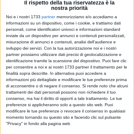
Il rispetto della tua riservatezza è la
nostra priorità
Noi e i nostri 1733
partner
memorizziamo e/o accediamo a
informazioni su un dispositivo, come i cookie, e trattiamo dati
1
personali, come identificatori univoci e informazioni standard
inviate da un dispositivo per annunci e contenuti personalizzati,
misurazione di annunci e contenuti, analisi dell'audience e
sviluppo dei servizi.
Con la tua autorizzazione noi e i nostri
Il
Canottieri Barion
è una eccellenza anche nel sup. Sono
partner possiamo utilizzare dati precisi di geolocalizzazione e
dodici le medaglie conquistate ai
Campionati Italiani
identificazione tramite la scansione del dispositivo. Puoi fare clic
Assoluti
disputati ad Ortigia, in Sicilia, a cura della Fisw. Con
per consentire a noi e ai nostri 1733 partner il trattamento per le
quattro ori, cinque argenti e tre bronzi il circolo barese di
finalità sopra descritte. In alternativa puoi accedere a
molo San Nicola conferma la notevole competitività della
informazioni più dettagliate e modificare le tue preferenze prima
sezione dedicata allo "stand up paddle", nata da appena un
di acconsentire o di negare il consenso.
Si rende noto che alcuni
trattamenti dei dati personali possono non richiedere il tuo
anno con il proposito di ben figurare da subito, come in
consenso, ma hai il diritto di opporti a tale trattamento. Le tue
effetti è avvenuto.
preferenze si applicheranno solo a questo sito web. Puoi
modificare le tue preferenze o revocare il consenso in qualsiasi
Copertina scontata per
Davide Alpino
che si è laureato
momento tornando su questo sito e facendo clic sul pulsante
campione italiano nella Long Distance di 14 km. Al suo
"Privacy" in fondo alla pagina web.
attivo anche un secondo posto nella specialità Sprint. Per il