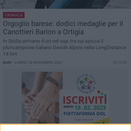
CRONACA
Orgoglio barese: dodici medaglie per il
Canottieri Barion a Ortigia
In Sicilia arrivano 4 ori nel sup, tra cui spicca il
pluricampione italiano Davide Alpino nella LongDistance
14 km
BARI -
LUNEDÌ 28 NOVEMBRE 2022
10.55