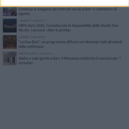
LUNEDÌ 3 AGOSTO
Continua la stagione dei mercati serali a Bari: il calendario di
agosto
LUNEDÌ 3 AGOSTO
UEFA Euro 2032, formalizzata la disponibilità dello Stadio San
Nicola. Leccese: «Bari è pronta»
LUNEDÌ 3 AGOSTO
"Le Due Bari", un programma diffuso nei Municipi: tutti gli eventi
della settimana
MERCOLEDÌ 5 AGOSTO
Mafia e sale giochi a Bari, il Riesame conferma il carcere per 7
arrestati