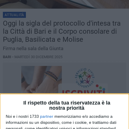
ATTUALITÀ
Oggi la sigla del protocollo d'intesa tra
la Città di Bari e il Corpo consolare di
Puglia, Basilicata e Molise
Firma nella sala della Giunta
BARI -
MARTEDÌ 30 DICEMBRE 2025
Il rispetto della tua riservatezza è la
nostra priorità
Noi e i nostri 1733
partner
memorizziamo e/o accediamo a
informazioni su un dispositivo, come i cookie, e trattiamo dati
personali, come identificatori univoci e informazioni standard