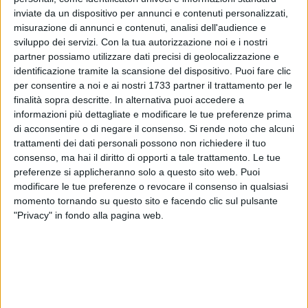
inviate da un dispositivo per annunci e contenuti personalizzati,
misurazione di annunci e contenuti, analisi dell'audience e
sviluppo dei servizi.
Con la tua autorizzazione noi e i nostri
1
partner possiamo utilizzare dati precisi di geolocalizzazione e
identificazione tramite la scansione del dispositivo. Puoi fare clic
per consentire a noi e ai nostri 1733 partner il trattamento per le
finalità sopra descritte. In alternativa puoi accedere a
Sarà siglato questa mattina, martedì 30 dicembre, alle ore
informazioni più dettagliate e modificare le tue preferenze prima
11, nella sala giunta di Palazzo della Città, il protocollo di
di acconsentire o di negare il consenso.
Si rende noto che alcuni
intesa tra la Città di Bari e il
Corpo consolare di Puglia,
trattamenti dei dati personali possono non richiedere il tuo
Basilicata e Molise
che definisce le modalità e i termini della
consenso, ma hai il diritto di opporti a tale trattamento. Le tue
collaborazione tra le parti con l'obiettivo condiviso di
preferenze si applicheranno solo a questo sito web. Puoi
promuovere e sviluppare iniziative comuni nei settori
modificare le tue preferenze o revocare il consenso in qualsiasi
momento tornando su questo sito e facendo clic sul pulsante
culturale, educativo, sociale, economico, turistico e
"Privacy" in fondo alla pagina web.
istituzionale.
Le finalità e i dettagli dell'accordo, che sarà siglato dal
sindaco di Bari
Vito Leccese e dalla decana Ioana
Gheorghias
, console generale di Romania a Bari, saranno
illustrati domani a margine della firma.