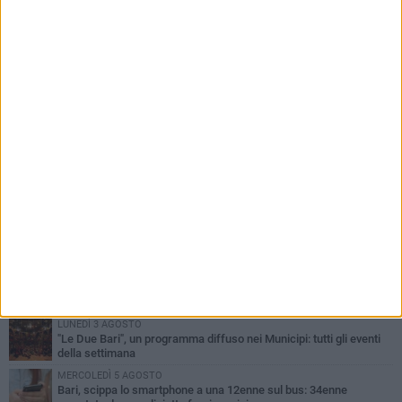
PIÙ LETTI QUESTA SETTIMANA
LUNEDÌ 3 AGOSTO
Continua la stagione dei mercati serali a Bari: il calendario di
agosto
LUNEDÌ 3 AGOSTO
UEFA Euro 2032, formalizzata la disponibilità dello Stadio San
Nicola. Leccese: «Bari è pronta»
VENERDÌ 7 AGOSTO
A S.Spirito il festival del parcheggio selvaggio sul lungomare
Cristoforo Colombo
GIOVEDÌ 6 AGOSTO
Città Metropolitana di Bari, riaperti i termini per diverse posizioni
lavorative
LUNEDÌ 3 AGOSTO
"Le Due Bari", un programma diffuso nei Municipi: tutti gli eventi
della settimana
MERCOLEDÌ 5 AGOSTO
Bari, scippa lo smartphone a una 12enne sul bus: 34enne