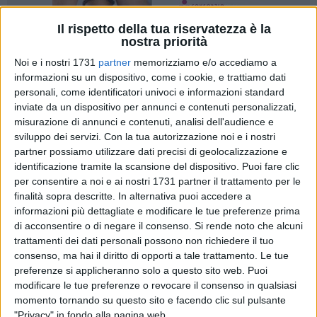
Il rispetto della tua riservatezza è la
nostra priorità
Noi e i nostri 1731
partner
memorizziamo e/o accediamo a
informazioni su un dispositivo, come i cookie, e trattiamo dati
personali, come identificatori univoci e informazioni standard
Ieri mattina, 23 marzo, il sindaco
Vito Leccese
,
inviate da un dispositivo per annunci e contenuti personalizzati,
misurazione di annunci e contenuti, analisi dell'audience e
accompagnato dal comandante provinciale dei Carabinieri
sviluppo dei servizi.
Con la tua autorizzazione noi e i nostri
di Bari, generale di brigata
Gianluca Trombetti,
partner possiamo utilizzare dati precisi di geolocalizzazione e
dall'assessore alla Cura del territorio Domenico Scaramuzzi
identificazione tramite la scansione del dispositivo. Puoi fare clic
e dai tecnici comunali che hanno seguito il cantiere, ha
per consentire a noi e ai nostri 1731 partner il trattamento per le
effettuato un sopralluogo nella
nuova stazione dell'Arma
finalità sopra descritte. In alternativa puoi accedere a
all'interno della ex Manifattura dei Tabacchi,
dove sono in
informazioni più dettagliate e modificare le tue preferenze prima
via di completamento le ultime lavorazioni, con termine
di acconsentire o di negare il consenso.
Si rende noto che alcuni
trattamenti dei dati personali possono non richiedere il tuo
previsto per la fine di aprile.
consenso, ma hai il diritto di opporti a tale trattamento. Le tue
preferenze si applicheranno solo a questo sito web. Puoi
La Stazione, come noto, è stata realizzata al piano terra del
modificare le tue preferenze o revocare il consenso in qualsiasi
corpo di fabbrica esistente a sinistra dell'ingresso carrabile
momento tornando su questo sito e facendo clic sul pulsante
della ex Manifattura, su via Pietro Ravanas.
"Privacy" in fondo alla pagina web.