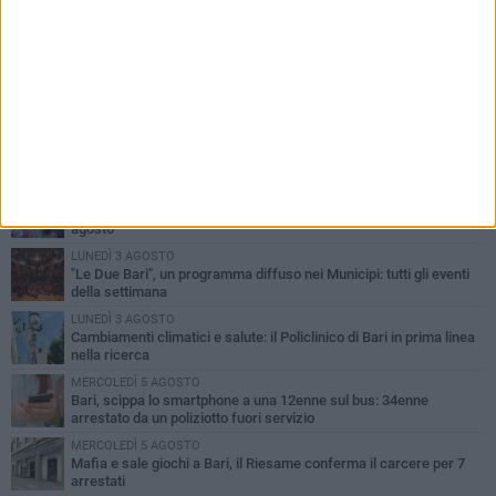
PIÙ LETTI QUESTA SETTIMANA
LUNEDÌ 3 AGOSTO
UEFA Euro 2032, formalizzata la disponibilità dello Stadio San
Nicola. Leccese: «Bari è pronta»
LUNEDÌ 3 AGOSTO
Continua la stagione dei mercati serali a Bari: il calendario di
agosto
LUNEDÌ 3 AGOSTO
"Le Due Bari", un programma diffuso nei Municipi: tutti gli eventi
della settimana
LUNEDÌ 3 AGOSTO
Cambiamenti climatici e salute: il Policlinico di Bari in prima linea
nella ricerca
MERCOLEDÌ 5 AGOSTO
Bari, scippa lo smartphone a una 12enne sul bus: 34enne
arrestato da un poliziotto fuori servizio
MERCOLEDÌ 5 AGOSTO
Mafia e sale giochi a Bari, il Riesame conferma il carcere per 7
arrestati