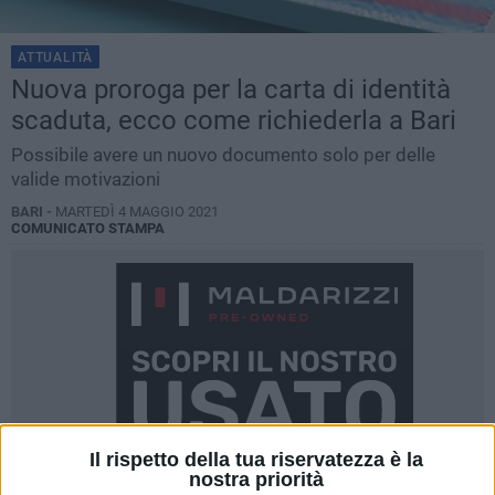
ATTUALITÀ
Nuova proroga per la carta di identità
scaduta, ecco come richiederla a Bari
Possibile avere un nuovo documento solo per delle
valide motivazioni
BARI -
MARTEDÌ 4 MAGGIO 2021
COMUNICATO STAMPA
Il rispetto della tua riservatezza è la
nostra priorità