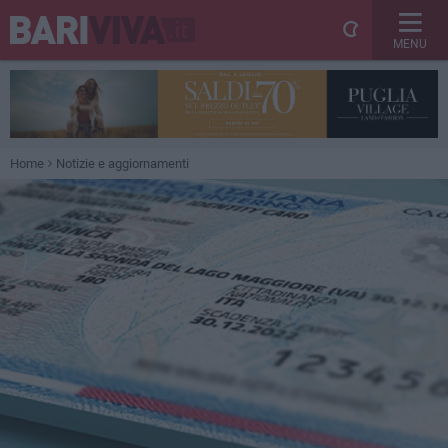
MENU
Home
Notizie e aggiornamenti