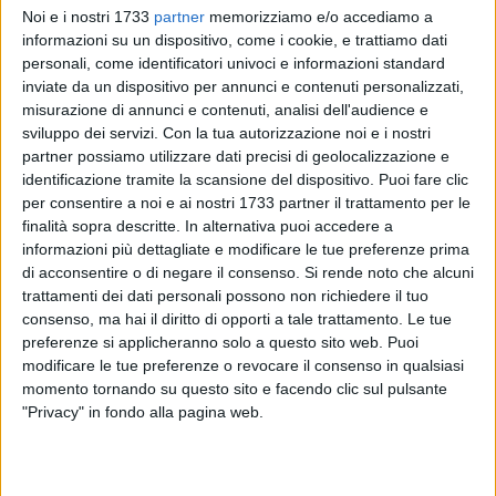
Noi e i nostri 1733
partner
memorizziamo e/o accediamo a
informazioni su un dispositivo, come i cookie, e trattiamo dati
personali, come identificatori univoci e informazioni standard
inviate da un dispositivo per annunci e contenuti personalizzati,
30
misurazione di annunci e contenuti, analisi dell'audience e
sviluppo dei servizi.
Con la tua autorizzazione noi e i nostri
partner possiamo utilizzare dati precisi di geolocalizzazione e
Le carte di identità scadute, già prorogate fino al 30 aprile
identificazione tramite la scansione del dispositivo. Puoi fare clic
2021, sono state ulteriormente prorogate al 30 settembre, in
per consentire a noi e ai nostri 1733 partner il trattamento per le
finalità sopra descritte. In alternativa puoi accedere a
ottemperanza alle prescrizioni di cui al Decreto Legge del 30
informazioni più dettagliate e modificare le tue preferenze prima
aprile n. 56 "Disposizioni urgenti in materia di termini
di acconsentire o di negare il consenso.
Si rende noto che alcuni
legislativi".
trattamenti dei dati personali possono non richiedere il tuo
consenso, ma hai il diritto di opporti a tale trattamento. Le tue
La proroga riguarda i documenti di riconoscimento scaduti o
preferenze si applicheranno solo a questo sito web. Puoi
in scadenza successivamente al 31 gennaio 2020. La
modificare le tue preferenze o revocare il consenso in qualsiasi
proroga non ha validità ai fini dell'espatrio, per il quale vale
momento tornando su questo sito e facendo clic sul pulsante
"Privacy" in fondo alla pagina web.
la data di scadenza indicata nel documento.
Resta confermata la possibilità di richiedere un nuovo