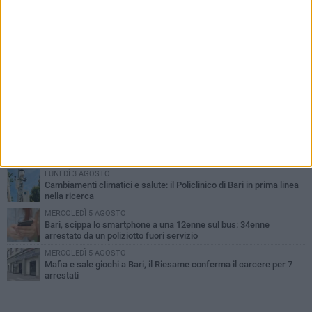
PIÙ LETTI QUESTA SETTIMANA
LUNEDÌ 3 AGOSTO
UEFA Euro 2032, formalizzata la disponibilità dello Stadio San
Nicola. Leccese: «Bari è pronta»
LUNEDÌ 3 AGOSTO
Continua la stagione dei mercati serali a Bari: il calendario di
agosto
LUNEDÌ 3 AGOSTO
"Le Due Bari", un programma diffuso nei Municipi: tutti gli eventi
della settimana
LUNEDÌ 3 AGOSTO
Cambiamenti climatici e salute: il Policlinico di Bari in prima linea
nella ricerca
MERCOLEDÌ 5 AGOSTO
Bari, scippa lo smartphone a una 12enne sul bus: 34enne
arrestato da un poliziotto fuori servizio
MERCOLEDÌ 5 AGOSTO
Mafia e sale giochi a Bari, il Riesame conferma il carcere per 7
arrestati